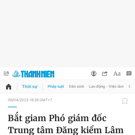
Thời sự
Pháp luật
Dân sinh
Lao động - Việc làm
Quy
QUẢNG CÁO
ĐẶT BÁO
06/04/2023 16:26 GMT+7
Thông tin tài khoản
Bắt giam Phó giám đốc
Đổi mật khẩu
Chuyên mục
Trung tâm Đăng kiểm Lâm
Tin đã lưu