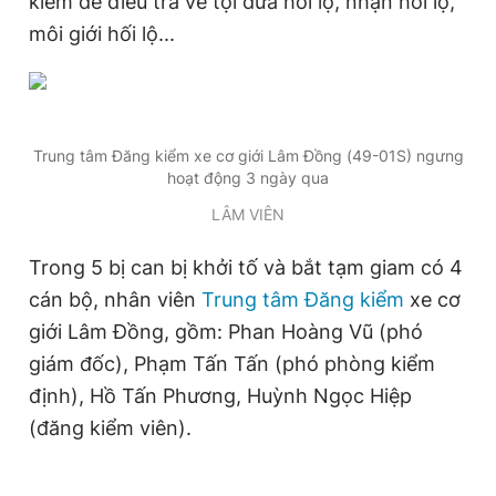
kiểm để điều tra về tội đưa hối lộ, nhận hối lộ,
môi giới hối lộ...
Đọc Thanh Niên trên điện thoại
Trung tâm Đăng kiểm xe cơ giới Lâm Đồng (49-01S) ngưng
hoạt động 3 ngày qua
Theo dõi báo trên
LÂM VIÊN
Trong 5 bị can bị khởi tố và bắt tạm giam có 4
Hotline
Liên hệ quảng cáo
cán bộ, nhân viên
Trung tâm Đăng kiểm
xe cơ
0906 645 777
0908 780 404
giới Lâm Đồng, gồm: Phan Hoàng Vũ (phó
Đặt báo
Quảng cáo
RSS
Tòa soạn
Chính sách bảo
giám đốc), Phạm Tấn Tấn (phó phòng kiểm
định), Hồ Tấn Phương, Huỳnh Ngọc Hiệp
Tổng biên tập: Nguyễn Ngọc Toàn
Phó tổng biên tập thường trực: Hải Thành
(đăng kiểm viên).
Phó tổng biên tập: Lâm Hiếu Dũng
Phó tổng biên tập: Trần Việt Hưng
Tổng thư ký tòa soạn: Đức Trung