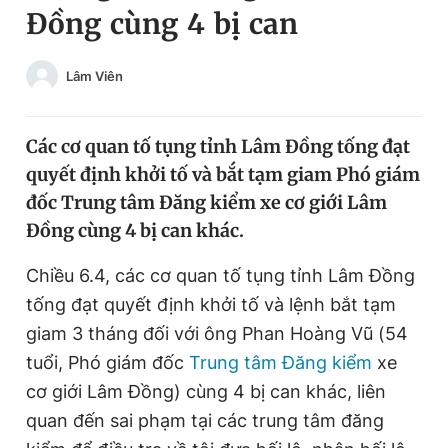
Đồng cùng 4 bị can
Chuyên mục khác
Tin đã xem
Chào ngày mới
Tin 24h
Lâm Viên
Đăng xuất
Tin thị trường
Tin 360
Các cơ quan tố tụng tỉnh Lâm Đồng tống đạt
quyết định khởi tố và bắt tạm giam Phó giám
Video
Magazine
đốc Trung tâm Đăng kiểm xe cơ giới Lâm
Đồng
cùng 4 bị can khác.
Sản phẩm khác
Chiều 6.4, các cơ quan tố tụng tỉnh Lâm Đồng
tống đạt quyết định khởi tố và lệnh bắt tạm
Tiện ích
Bạn cần biết
giam 3 tháng đối với ông Phan Hoàng Vũ (54
tuổi, Phó giám đốc
Trung tâm Đăng kiểm
xe
Thông tin tòa soạn
Liên hệ quảng cáo
cơ giới Lâm Đồng) cùng 4 bị can khác, liên
quan đến sai phạm tại các trung tâm đăng