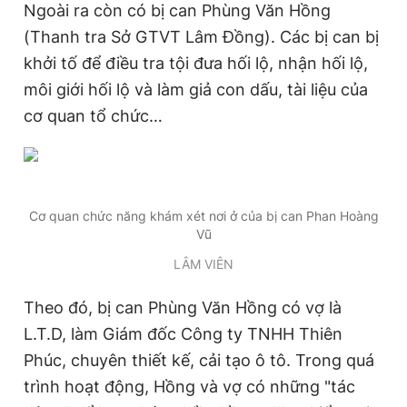
Ngoài ra còn có bị can Phùng Văn Hồng
Giấy phép xuất bản số 110/GP - BTTTT cấp ngày 24.3.2020
© 2003-2026 Bản quyền thuộc về Báo Thanh Niên. Cấm sao
(Thanh tra Sở GTVT Lâm Đồng). Các bị can bị
chép dưới mọi hình thức nếu không có sự chấp thuận bằng văn
khởi tố để điều tra tội đưa hối lộ, nhận hối lộ,
bản. Phát triển bởi ePi Technologies, JSC.
môi giới hối lộ và làm giả con dấu, tài liệu của
cơ quan tổ chức…
Cơ quan chức năng khám xét nơi ở của bị can Phan Hoàng
Vũ
LÂM VIÊN
Theo đó, bị can Phùng Văn Hồng có vợ là
L.T.D, làm Giám đốc Công ty TNHH Thiên
Phúc, chuyên thiết kế, cải tạo ô tô. Trong quá
trình hoạt động, Hồng và vợ có những "tác