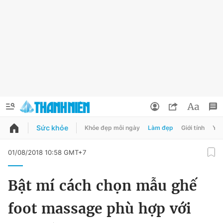
Sức khỏe
Khỏe đẹp mỗi ngày
Làm đẹp
Giới tính
Y t
QUẢNG CÁO
ĐẶT BÁO
01/08/2018 10:58 GMT+7
Thông tin tài khoản
Bật mí cách chọn mẫu ghế
Đổi mật khẩu
Chuyên mục
foot massage phù hợp với
Tin đã lưu
Chuyên mục khác