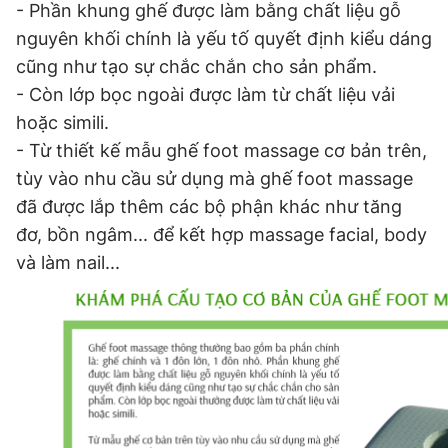
© 2003-2026 Bản quyền thuộc về Báo Thanh Niên. Cấm sao
- Phần khung ghế được làm bằng chất liệu gỗ
chép dưới mọi hình thức nếu không có sự chấp thuận bằng văn
nguyên khối chính là yếu tố quyết định kiểu dáng
bản. Phát triển bởi ePi Technologies, JSC.
cũng như tạo sự chắc chắn cho sản phẩm.
- Còn lớp bọc ngoài được làm từ chất liệu vải
hoặc simili.
- Từ thiết kế mẫu ghế foot massage cơ bản trên,
tùy vào nhu cầu sử dụng mà ghế foot massage
đã được lắp thêm các bộ phận khác như tăng
đơ, bồn ngâm... để kết hợp massage facial, body
và làm nail...