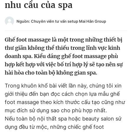
nhu cầu của spa
Tin đã xem
Chào ngày mới
Tin 24h
Đăng xuất
Nguồn: Chuyên viên tư vấn setup Mai Hân Group
Tin thị trường
Tin 360
Ghế foot massage là một trong những thiết bị
Video
Magazine
thư giãn không thể thiếu trong lĩnh vực kinh
doanh spa. Kiểu dáng ghế foot massage phù
hợp kết hợp với việc bố trí hợp lý sẽ tạo nên sự
Sản phẩm khác
hài hòa cho toàn bộ không gian spa.
Tiện ích
Bạn cần biết
Trong khuôn khổ bài viết lần này, chúng tôi xin
giới thiệu đến bạn đọc cách chọn lựa mẫu ghế
Thông tin tòa soạn
Liên hệ quảng cáo
foot massage theo kích thước cấu tạo cũng như
mục đích sử dụng sao cho phù hợp nhất.
Nếu toàn bộ nội thất spa hoặc beauty salon sử
dụng đều từ mộc, những chiếc ghế foot