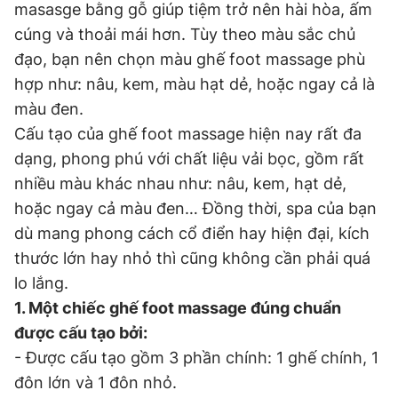
masasge bằng gỗ giúp tiệm trở nên hài hòa, ấm
cúng và thoải mái hơn. Tùy theo màu sắc chủ
Đọc Thanh Niên trên điện thoại
đạo, bạn nên chọn màu ghế foot massage phù
hợp như: nâu, kem, màu hạt dẻ, hoặc ngay cả là
màu đen.
Cấu tạo của ghế foot massage hiện nay rất đa
Theo dõi báo trên
dạng, phong phú với chất liệu vải bọc, gồm rất
nhiều màu khác nhau như: nâu, kem, hạt dẻ,
Hotline
Liên hệ quảng cáo
hoặc ngay cả màu đen… Đồng thời, spa của bạn
0906 645 777
0908 780 404
dù mang phong cách cổ điển hay hiện đại, kích
thước lớn hay nhỏ thì cũng không cần phải quá
Đặt báo
Quảng cáo
RSS
Tòa soạn
Chính sách bảo
lo lắng.
Tổng biên tập: Nguyễn Ngọc Toàn
1. Một chiếc ghế foot massage đúng chuẩn
Phó tổng biên tập thường trực: Hải Thành
Phó tổng biên tập: Lâm Hiếu Dũng
được cấu tạo bởi:
Phó tổng biên tập: Trần Việt Hưng
- Được cấu tạo gồm 3 phần chính: 1 ghế chính, 1
Tổng thư ký tòa soạn: Đức Trung
đôn lớn và 1 đôn nhỏ.
Giấy phép xuất bản số 110/GP - BTTTT cấp ngày 24.3.2020