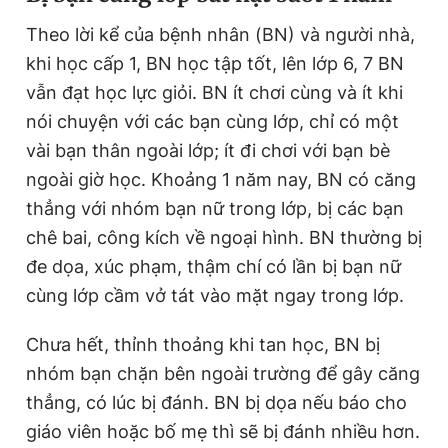
Theo lời kể của bệnh nhân (BN) và người nhà,
khi học cấp 1, BN học tập tốt, lên lớp 6, 7 BN
Đọc Thanh Niên trên điện thoại
vẫn đạt học lực giỏi. BN ít chơi cùng và ít khi
nói chuyện với các bạn cùng lớp, chỉ có một
vài bạn thân ngoài lớp; ít đi chơi với bạn bè
ngoài giờ học. Khoảng 1 năm nay, BN có căng
Theo dõi báo trên
thẳng với nhóm bạn nữ trong lớp, bị các bạn
chê bai, công kích về ngoại hình. BN thường bị
Hotline
Liên hệ quảng cáo
đe dọa, xúc phạm, thậm chí có lần bị bạn nữ
0906 645 777
0908 780 404
cùng lớp cầm vở tát vào mặt ngay trong lớp.
Đặt báo
Quảng cáo
RSS
Tòa soạn
Chính sách bảo
Chưa hết, thỉnh thoảng khi tan học, BN bị
Tổng biên tập: Nguyễn Ngọc Toàn
nhóm bạn chặn bên ngoài trường để gây căng
Phó tổng biên tập thường trực: Hải Thành
Phó tổng biên tập: Lâm Hiếu Dũng
thẳng, có lúc bị đánh. BN bị dọa nếu báo cho
Phó tổng biên tập: Trần Việt Hưng
giáo viên hoặc bố mẹ thì sẽ bị đánh nhiều hơn.
Tổng thư ký tòa soạn: Đức Trung