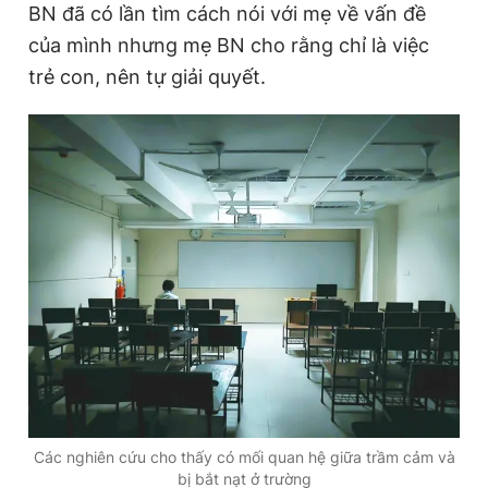
BN đã có lần tìm cách nói với mẹ về vấn đề
Giấy phép xuất bản số 110/GP - BTTTT cấp ngày 24.3.2020
© 2003-2026 Bản quyền thuộc về Báo Thanh Niên. Cấm sao
của mình nhưng mẹ BN cho rằng chỉ là việc
chép dưới mọi hình thức nếu không có sự chấp thuận bằng văn
trẻ con, nên tự giải quyết.
bản. Phát triển bởi ePi Technologies, JSC.
Các nghiên cứu cho thấy có mối quan hệ giữa trầm cảm và
bị bắt nạt ở trường