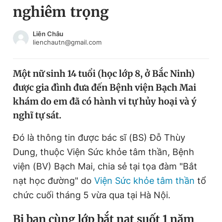
nghiêm trọng
Chuyên mục khác
Tin đã xem
Chào ngày mới
Tin 24h
Liên Châu
lienchautn@gmail.com
Đăng xuất
Tin thị trường
Tin 360
Một nữ sinh 14 tuổi (học lớp 8, ở Bắc Ninh)
được gia đình đưa đến Bệnh viện Bạch Mai
Video
Magazine
khám do em đã có hành vi tự hủy hoại và ý
nghĩ tự sát.
Sản phẩm khác
Đó là thông tin được bác sĩ (BS) Đỗ Thùy
Tiện ích
Bạn cần biết
Dung, thuộc Viện Sức khỏe tâm thần, Bệnh
viện (BV) Bạch Mai, chia sẻ tại tọa đàm "Bắt
nạt học đường" do
Viện Sức khỏe tâm thần
tổ
Thông tin tòa soạn
Liên hệ quảng cáo
chức cuối tháng 5 vừa qua tại Hà Nội.
B
ị bạn cùng lớp bắt nạt suốt 1 năm