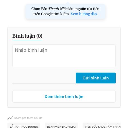
Chọn Báo
Thanh Niên
làm
nguồn ưu tiên
trên Google tìm kiếm.
Xem hướng dẫn.
Bình luận (
0
)
Gửi bình luận
Xem thêm bình luận
Khám phá thêm chủ đề
BẮT NẠT HỌC ĐƯỜNG
BỆNH VIỆN BẠCH MAI
VIỆN SỨC KHỎE TÂM THẦN