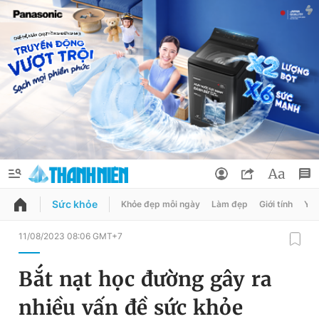
Sức khỏe
Khỏe đẹp mỗi ngày
Làm đẹp
Giới tính
Y t
QUẢNG CÁO
ĐẶT BÁO
11/08/2023 08:06 GMT+7
Thông tin tài khoản
Bắt nạt học đường gây ra
Đổi mật khẩu
Chuyên mục
nhiều vấn đề sức khỏe
Tin đã lưu