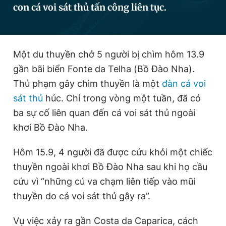
con cá voi sát thủ tấn công liên tục.
Đọc Thanh Niên trên điện thoại
Một du thuyền chở 5 người bị chìm hôm 13.9
gần bãi biển Fonte da Telha (Bồ Đào Nha).
Thủ phạm gây chìm thuyền là một
đàn cá voi
Theo dõi báo trên
sát thủ
húc. Chỉ trong vòng một tuần, đã có
ba sự cố liên quan đến cá voi sát thủ ngoài
Hotline
Liên hệ quảng cáo
khơi Bồ Đào Nha.
0906 645 777
0908 780 404
Hôm 15.9, 4 người đã được cứu khỏi một chiếc
Đặt báo
Quảng cáo
RSS
Tòa soạn
Chính sách bảo
thuyền ngoài khơi Bồ Đào Nha sau khi họ cầu
cứu vì “những cú va chạm liên tiếp vào mũi
Tổng biên tập: Nguyễn Ngọc Toàn
Phó tổng biên tập thường trực: Hải Thành
thuyền do cá voi sát thủ gây ra”.
Phó tổng biên tập: Lâm Hiếu Dũng
Phó tổng biên tập: Trần Việt Hưng
Tổng thư ký tòa soạn: Đức Trung
Vụ việc xảy ra gần Costa da Caparica, cách