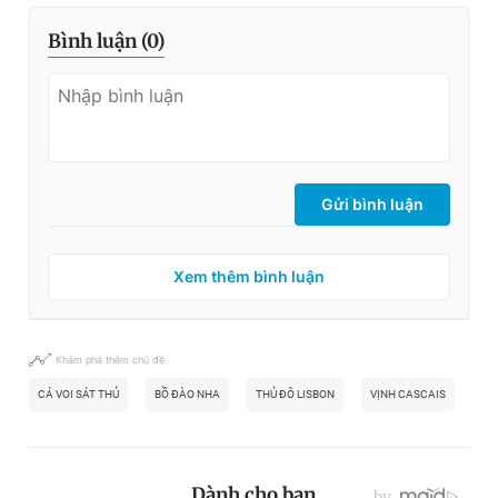
Bình luận (
0
)
Gửi bình luận
Xem thêm bình luận
Khám phá thêm chủ đề
CÁ VOI SÁT THỦ
BỒ ĐÀO NHA
THỦ ĐÔ LISBON
VỊNH CASCAIS
CẢ