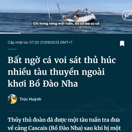
Chuyên mục khác
Tin đã xem
Chào ngày mới
Tin 24h
Đăng xuất
Tin thị trường
Tin 360
Current
0:16
/
Duration
1:38
Cập nhật lúc 07:20 21/09/2025 GMT+7
Time
Video
Magazine
Bất ngờ cá voi sát thủ húc
nhiều tàu thuyền ngoài
Sản phẩm khác
khơi Bồ Đào Nha
Tiện ích
Bạn cần biết
Trúc Huỳnh
Thông tin tòa soạn
Liên hệ quảng cáo
Thủy thủ đoàn đã được một tàu tuần tra đưa
về cảng Cascais (Bồ Đào Nha) sau khi bị một