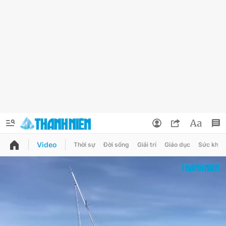
Video
Thời sự
Đời sống
Giải trí
Giáo dục
Sức khỏe
QUẢNG CÁO
ĐẶT BÁO
Thông tin tài khoản
Đổi mật khẩu
Chuyên mục
Tin đã lưu