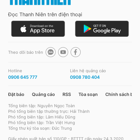
Đọc Thanh Niên trên điện thoại
Theo dõi báo trên
Hotline
Liên hệ quảng cáo
0906 645 777
0908 780 404
Đặt báo
Quảng cáo
RSS
Tòa soạn
Chính sách bảo
Tổng biên tập: Nguyễn Ngọc Toàn
Phó tổng biên tập thường trực: Hải Thành
Phó tổng biên tập: Lâm Hiếu Dũng
Phó tổng biên tập: Trần Việt Hưng
Tổng thư ký tòa soạn: Đức Trung
Giấy phép xuất bản số 110/GP - BTTTT cấp ngày 24.3.2020