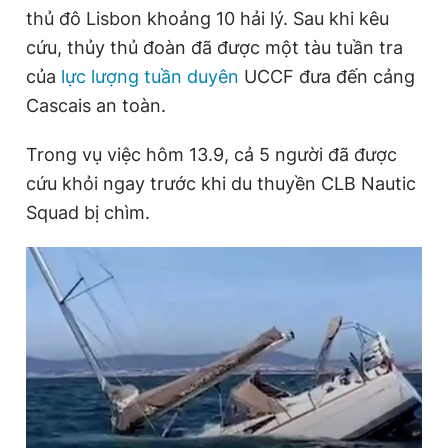
thủ đô Lisbon khoảng 10 hải lý. Sau khi kêu
Giấy phép xuất bản số 110/GP - BTTTT cấp ngày 24.3.2020
© 2003-2026 Bản quyền thuộc về Báo Thanh Niên. Cấm sao
cứu, thủy thủ đoàn đã được một tàu tuần tra
chép dưới mọi hình thức nếu không có sự chấp thuận bằng văn
bản. Phát triển bởi ePi Technologies, JSC.
của
lực lượng tuần duyên
UCCF đưa đến cảng
Cascais an toàn.
Trong vụ việc hôm 13.9, cả 5 người đã được
cứu khỏi ngay trước khi du thuyền CLB Nautic
Squad bị chìm.