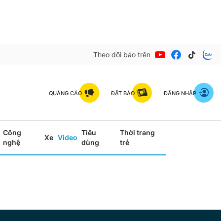
Theo dõi báo trên
QUẢNG CÁO
ĐẶT BÁO
ĐĂNG NHẬP
Công
Tiêu
Thời trang
Xe
Video
nghệ
dùng
trẻ