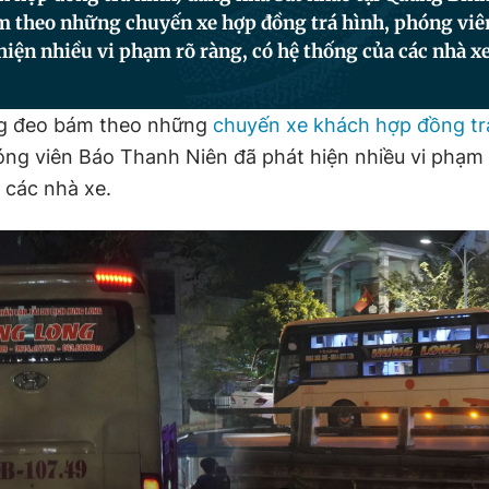
m theo những chuyến xe hợp đồng trá hình, phóng vi
hiện nhiều vi phạm rõ ràng, có hệ thống của các nhà xe
ng đeo bám theo những
chuyến xe khách hợp đồng tr
ng viên Báo Thanh Niên đã phát hiện nhiều vi phạm 
 các nhà xe.