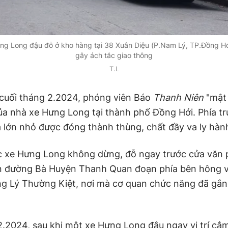
ng Long đậu đỗ ở kho hàng tại 38 Xuân Diệu (P.Nam Lý, TP.Đồng H
gây ách tắc giao thông
T.L
cuối tháng 2.2024, phóng viên Báo
Thanh Niên
"mật 
a nhà xe Hưng Long tại thành phố Đồng Hới. Phía tr
a lớn nhỏ được đóng thành thùng, chất đầy va ly hành
c xe Hưng Long không dừng, đỗ ngay trước cửa văn
ên đường Bà Huyện Thanh Quan đoạn phía bên hông 
ng Lý Thường Kiệt, nơi mà cơ quan chức năng đã gắn
.2024, sau khi một xe Hưng Long đậu ngay vị trí cắ