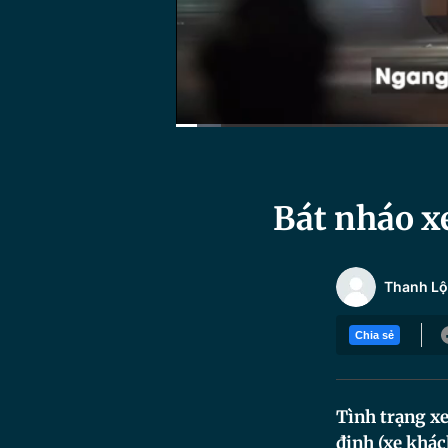
Current
0:07
/
Duration
4:44
Time
Bát nháo x
Thanh Lộ
Chia sẻ
Tình trạng xe
định (xe khác