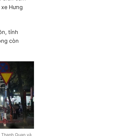
t xe Hưng
n, tỉnh
ong còn
n Thanh Quan và