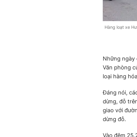
Hàng loạt xe Hư
Những ngày 
Văn phòng củ
loại hàng hó
Đáng nói, cá
dừng, đỗ tr
giao với đườ
dừng đỗ.
Vào đêm 25.2