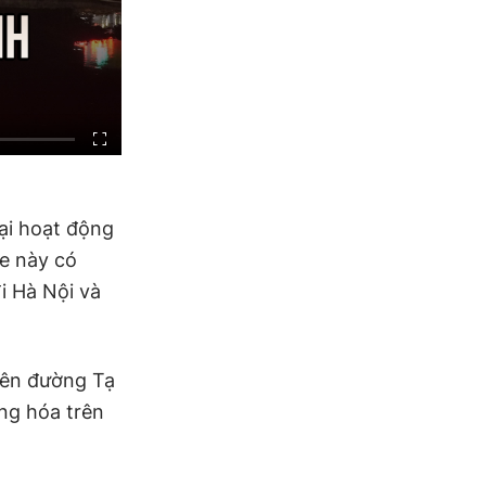
ại hoạt động
e này có
i Hà Nội và
rên đường Tạ
ng hóa trên