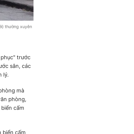
ới) thường xuyên
phục" trước
ước sân, các
 lý.
 phòng mà
văn phòng,
 biển cấm
m biển cấm