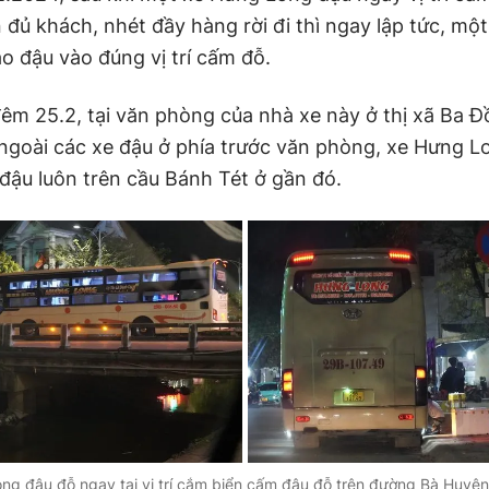
 đủ khách, nhét đầy hàng rời đi thì ngay lập tức, mộ
o đậu vào đúng vị trí cấm đỗ.
êm 25.2, tại văn phòng của nhà xe này ở thị xã Ba Đồ
ngoài các xe đậu ở phía trước văn phòng, xe Hưng L
đậu luôn trên cầu Bánh Tét ở gần đó.
ng đậu đỗ ngay tại vị trí cắm biển cấm đậu đỗ trên đường Bà Huyệ