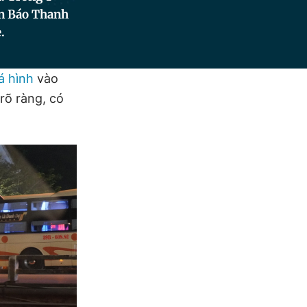
ên Báo Thanh
.
á hình
vào
rõ ràng, có