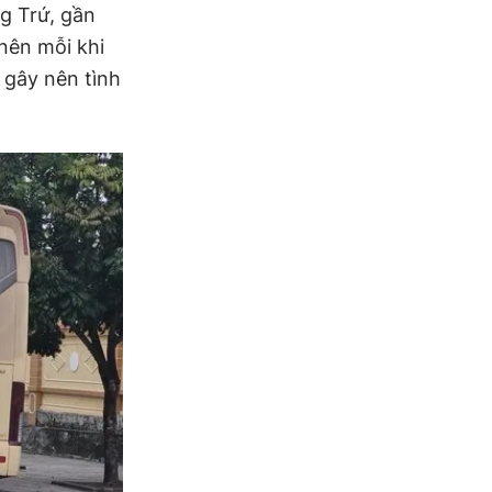
g Trứ, gần
ên mỗi khi
 gây nên tình