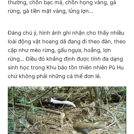
thường, chồn bạc má, chồn họng vàng, gà
Giấy phép xuất bản số 110/GP - BTTTT cấp ngày 24.3.2020
rừng, gà tiền mặt vàng, lửng lợn…
© 2003-2026 Bản quyền thuộc về Báo Thanh Niên. Cấm sao
chép dưới mọi hình thức nếu không có sự chấp thuận bằng văn
bản. Phát triển bởi ePi Technologies, JSC.
Đáng chú ý, hình ảnh ghi nhận cho thấy nhiều
loài động vật hoang dã đang đi theo đàn, theo
cặp như mèo rừng, gấu ngựa, hoẵng, lợn
rừng… Điều đó khẳng định được tính đa dạng
sinh học trong Khu bảo tồn thiên nhiên Pù Hu
chứ không phải những cá thể đơn lẻ.