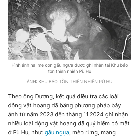
Đọc Thanh Niên trên điện thoại
Theo dõi báo trên
Hình ảnh hai mẹ con gấu ngựa được ghi nhận tại Khu bảo
tồn thiên nhiên Pù Hu
Hotline
Liên hệ quảng cáo
ẢNH: KHU BẢO TỒN THIÊN NHIÊN PÙ HU
0906 645 777
0908 780 404
Theo ông Dương, kết quả điều tra các loài
Đặt báo
Quảng cáo
RSS
Tòa soạn
Chính sách bảo
động vật hoang dã bằng phương pháp bẫy
Tổng biên tập: Nguyễn Ngọc Toàn
ảnh từ năm 2023 đến tháng 11.2024 ghi nhận
Phó tổng biên tập thường trực: Hải Thành
nhiều loài động vật hoang dã quý hiếm có mặt
Phó tổng biên tập: Lâm Hiếu Dũng
Phó tổng biên tập: Trần Việt Hưng
ở Pù Hu, như:
gấu ngựa
, mèo rừng, mang
Tổng thư ký tòa soạn: Đức Trung