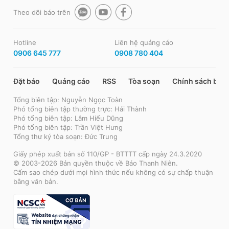
Theo dõi báo trên
Hotline
Liên hệ quảng cáo
0906 645 777
0908 780 404
Đặt báo
Quảng cáo
RSS
Tòa soạn
Chính sách bảo
Tổng biên tập: Nguyễn Ngọc Toàn
Phó tổng biên tập thường trực: Hải Thành
Phó tổng biên tập: Lâm Hiếu Dũng
Phó tổng biên tập: Trần Việt Hưng
Tổng thư ký tòa soạn: Đức Trung
Giấy phép xuất bản số 110/GP - BTTTT cấp ngày 24.3.2020
© 2003-2026 Bản quyền thuộc về Báo Thanh Niên.
Cấm sao chép dưới mọi hình thức nếu không có sự chấp thuận
bằng văn bản.