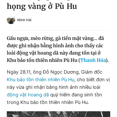
họng vàng ở Pù Hu
Chuyên mục khác
Tin đã xem
Chào ngày mới
Tin 24h
Minh Hải
Đăng xuất
Tin thị trường
Tin 360
Gấu ngựa, mèo rừng, gà tiền mặt vàng… đã
được ghi nhận bằng hình ảnh cho thấy các
Video
Magazine
loài động vật hoang dã này đang tồn tại ở
Khu bảo tồn thiên nhiên Pù Hu (
Thanh Hóa
).
Sản phẩm khác
Ngày 28.11, ông Đỗ Ngọc Dương, Giám đốc
Khu bảo tồn thiên nhiên Pù Hu
, cho biết đơn vị
Tiện ích
Bạn cần biết
này vừa ghi nhận bằng hình ảnh nhiều loài
động vật hoang dã
quý hiếm đang sinh tồn
Thông tin tòa soạn
Liên hệ quảng cáo
trong Khu bảo tồn thiên nhiên Pù Hu.