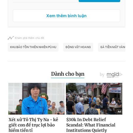
Xem thêm bình luận
Khám phá thêm chủ đề
KHU BẢO TỒN THIÊN NHIÊN PÙ HU
ĐỘNG VẬT HOANG
GÀ TIỀN MẶT VÀNG