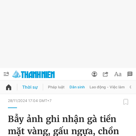
Thời sự
Pháp luật
Dân sinh
Lao động - Việc làm
Quy
QUẢNG CÁO
ĐẶT BÁO
28/11/2024 17:04 GMT+7
Thông tin tài khoản
Bẫy ảnh ghi nhận gà tiền
Đổi mật khẩu
Chuyên mục
mặt vàng, gấu ngựa, chồn
Tin đã lưu