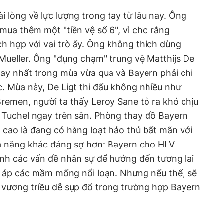
i lòng về lực lượng trong tay từ lâu nay. Ông
mua thêm một "tiền vệ số 6", vì cho rằng
h hợp với vai trò ấy. Ông không thích dùng
ueller. Ông "đụng chạm" trung vệ Matthijs De
 hay nhất trong mùa vừa qua và Bayern phải chi
c. Mùa này, De Ligt thi đấu không nhiều như
remen, người ta thấy Leroy Sane tỏ ra khó chịu
 Tuchel ngay trên sân. Phòng thay đồ Bayern
 cao là đang có hàng loạt hảo thủ bất mãn với
hả năng khác đáng sợ hơn: Bayern cho HLV
ịnh các vấn đề nhân sự để hướng đến tương lai
n áp các mầm mống nổi loạn. Nhưng nếu thế, sẽ
t vương triều dễ sụp đổ trong trường hợp Bayern