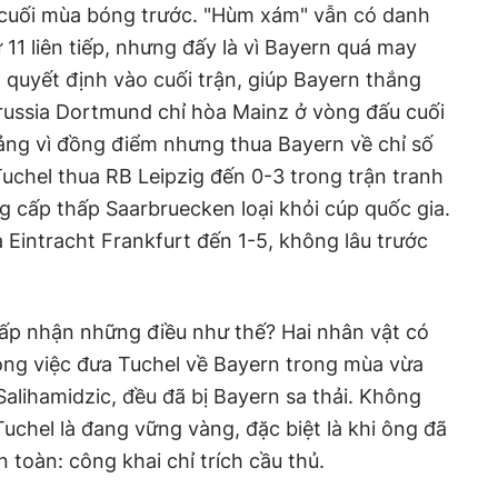
 cuối mùa bóng trước. "Hùm xám" vẫn có danh
 11 liên tiếp, nhưng đấy là vì Bayern quá may
 quyết định vào cuối trận, giúp Bayern thắng
russia Dortmund chỉ hòa Mainz ở vòng đấu cuối
ảng vì đồng điểm nhưng thua Bayern về chỉ số
uchel thua RB Leipzig đến 0-3 trong trận tranh
ng cấp thấp Saarbruecken loại khỏi cúp quốc gia.
 Eintracht Frankfurt đến 1-5, không lâu trước
ấp nhận những điều như thế? Hai nhân vật có
rong việc đưa Tuchel về Bayern trong mùa vừa
alihamidzic, đều đã bị Bayern sa thải. Không
uchel là đang vững vàng, đặc biệt là khi ông đã
n toàn: công khai chỉ trích cầu thủ.