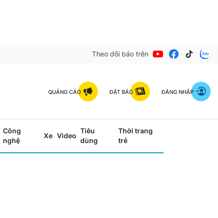
Theo dõi báo trên
QUẢNG CÁO
ĐẶT BÁO
ĐĂNG NHẬP
Công
Tiêu
Thời trang
Xe
Video
nghệ
dùng
trẻ