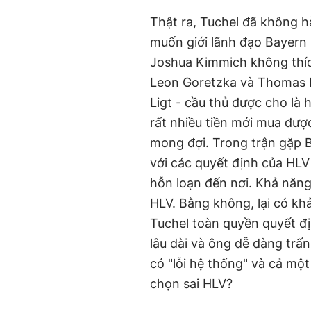
Thật ra, Tuchel đã không hà
muốn giới lãnh đạo Bayern 
Joshua Kimmich không thíc
Leon Goretzka và Thomas M
Ligt - cầu thủ được cho là
rất nhiều tiền mới mua đượ
mong đợi. Trong trận gặp B
với các quyết định của HLV
hỗn loạn đến nơi. Khả năng
HLV. Bằng không, lại có k
Tuchel toàn quyền quyết đ
lâu dài và ông dễ dàng trấ
có "lỗi hệ thống" và cả mộ
chọn sai HLV?