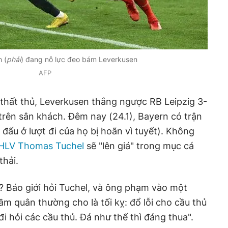
 (
phải
) đang nỗ lực đeo bám Leverkusen
AFP
thất thủ, Leverkusen thắng ngược RB Leipzig 3-
 trên sân khách. Đêm nay (24.1), Bayern có trận
n đấu ở lượt đi của họ bị hoãn vì tuyết). Không
HLV Thomas Tuchel
sẽ "lên giá" trong mục cá
thải.
? Báo giới hỏi Tuchel, và ông phạm vào một
ầm quân thường cho là tối kỵ: đổ lỗi cho cầu thủ
đi hỏi các cầu thủ. Đá như thế thì đáng thua".