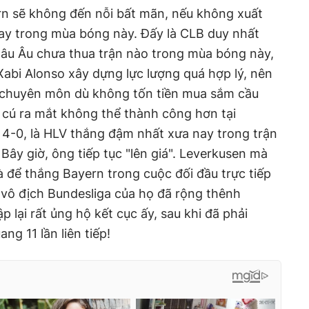
ern sẽ không đến nỗi bất mãn, nếu không xuất
ay trong mùa bóng này. Đấy là CLB duy nhất
hâu Âu chưa thua trận nào trong mùa bóng này,
Xabi Alonso xây dựng lực lượng quá hợp lý, nên
 chuyên môn dù không tốn tiền mua sắm cầu
 cú ra mắt không thể thành công hơn tại
 4-0, là HLV thắng đậm nhất xưa nay trong trận
Bây giờ, ông tiếp tục "lên giá". Leverkusen mà
à để thắng Bayern trong cuộc đối đầu trực tiếp
i vô địch Bundesliga của họ đã rộng thênh
p lại rất ủng hộ kết cục ấy, sau khi đã phải
g 11 lần liên tiếp!