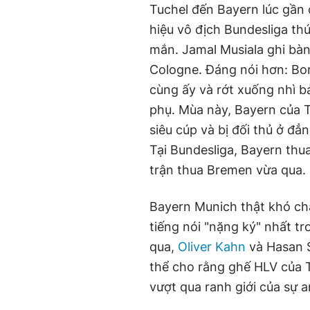
Tuchel đến Bayern lúc gần
hiệu vô địch Bundesliga thứ
mắn. Jamal Musiala ghi bàn
Cologne. Đáng nói hơn: Bo
cùng ấy và rớt xuống nhì b
phụ. Mùa này, Bayern của T
siêu cúp và bị đối thủ ở đẳ
Tại Bundesliga, Bayern thua
trận thua Bremen vừa qua.
Bayern Munich thật khó ch
tiếng nói "nặng ký" nhất t
qua,
Oliver Kahn
và Hasan S
thể cho rằng ghế HLV của T
vượt qua ranh giới của sự a