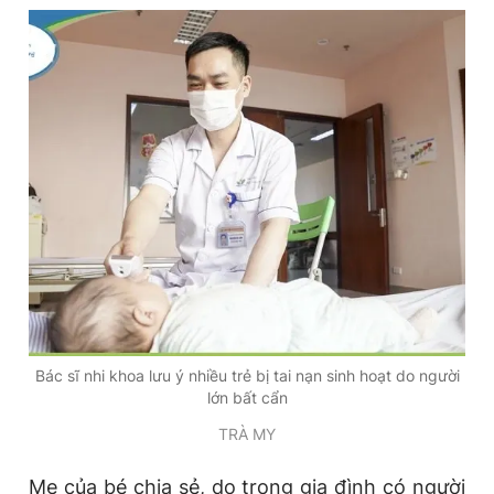
Đọc Thanh Niên trên điện thoại
Theo dõi báo trên
Hotline
Liên hệ quảng cáo
0906 645 777
0908 780 404
Đặt báo
Quảng cáo
RSS
Tòa soạn
Chính sách bảo
Bác sĩ nhi khoa lưu ý nhiều trẻ bị tai nạn sinh hoạt do người
lớn bất cẩn
Tổng biên tập: Nguyễn Ngọc Toàn
Phó tổng biên tập thường trực: Hải Thành
TRÀ MY
Phó tổng biên tập: Lâm Hiếu Dũng
Phó tổng biên tập: Trần Việt Hưng
Tổng thư ký tòa soạn: Đức Trung
Mẹ của bé chia sẻ, do trong gia đình có người