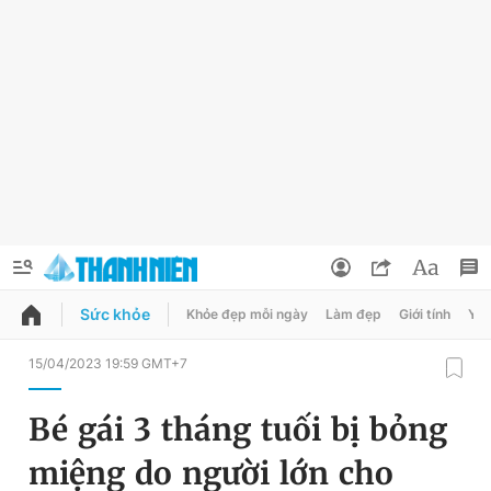
Sức khỏe
Khỏe đẹp mỗi ngày
Làm đẹp
Giới tính
Y t
QUẢNG CÁO
ĐẶT BÁO
15/04/2023 19:59 GMT+7
Thông tin tài khoản
Bé gái 3 tháng tuối bị bỏng
Đổi mật khẩu
Chuyên mục
miệng do người lớn cho
Tin đã lưu