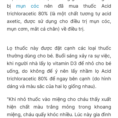
Giấy phép xuất bản số 110/GP - BTTTT cấp ngày 24.3.2020
bị
mụn cóc
nên đã mua thuốc Acid
© 2003-2026 Bản quyền thuộc về Báo Thanh Niên. Cấm sao
trichloracetic 80% (là một chất tương tự acid
chép dưới mọi hình thức nếu không có sự chấp thuận bằng văn
bản. Phát triển bởi ePi Technologies, JSC.
axetic, được sử dụng cho điều trị mụn cóc,
mụn cơm, mắt cá chân) về điều trị.
Lọ thuốc này được đặt cạnh các loại thuốc
thường dùng cho bé. Buổi sáng xảy ra sự việc,
khi người nhà lấy lọ vitamin D3 để nhỏ cho bé
uống, do không để ý nên lấy nhầm lọ Acid
trichloracetic 80% để ngay bên cạnh (do hình
dáng và màu sắc của hai lọ giống nhau).
"Khi nhỏ thuốc vào miệng cho cháu thấy xuất
hiện chất màu trắng mỏng trong khoang
miệng, cháu quấy khóc nhiều. Lúc này gia đình