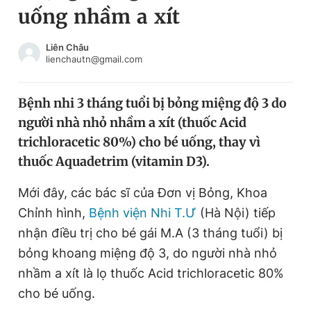
uống nhầm a xít
Chuyên mục khác
Tin đã xem
Chào ngày mới
Tin 24h
Liên Châu
lienchautn@gmail.com
Đăng xuất
Tin thị trường
Tin 360
Bệnh nhi 3 tháng tuổi bị bỏng miệng độ 3 do
người nhà nhỏ nhầm a xít (thuốc Acid
Video
Magazine
trichloracetic 80%) cho bé uống, thay vì
thuốc Aquadetrim (vitamin D3).
Sản phẩm khác
Mới đây, các bác sĩ của Đơn vị Bỏng, Khoa
Tiện ích
Bạn cần biết
Chỉnh hình,
Bệnh viện Nhi T.Ư
(Hà Nội) tiếp
nhận điều trị cho bé gái M.A (3 tháng tuổi) bị
bỏng khoang miệng độ 3, do người nhà nhỏ
Thông tin tòa soạn
Liên hệ quảng cáo
nhầm a xít là lọ thuốc Acid trichloracetic 80%
cho bé uống.