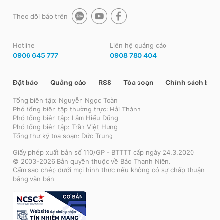
Theo dõi báo trên
Hotline
Liên hệ quảng cáo
0906 645 777
0908 780 404
Đặt báo
Quảng cáo
RSS
Tòa soạn
Chính sách bảo
Tổng biên tập: Nguyễn Ngọc Toàn
Phó tổng biên tập thường trực: Hải Thành
Phó tổng biên tập: Lâm Hiếu Dũng
Phó tổng biên tập: Trần Việt Hưng
Tổng thư ký tòa soạn: Đức Trung
Giấy phép xuất bản số 110/GP - BTTTT cấp ngày 24.3.2020
© 2003-2026 Bản quyền thuộc về Báo Thanh Niên.
Cấm sao chép dưới mọi hình thức nếu không có sự chấp thuận
bằng văn bản.