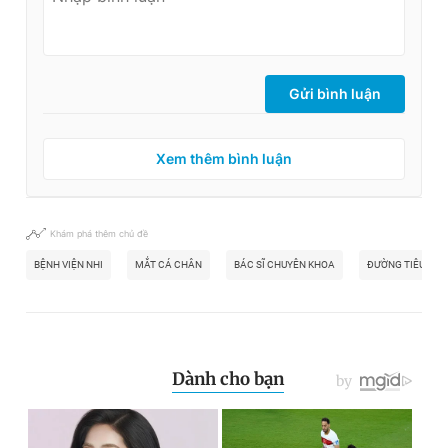
Gửi bình luận
Xem thêm bình luận
Khám phá thêm chủ đề
BỆNH VIỆN NHI
MẮT CÁ CHÂN
BÁC SĨ CHUYÊN KHOA
ĐƯỜNG TIÊU HÓA