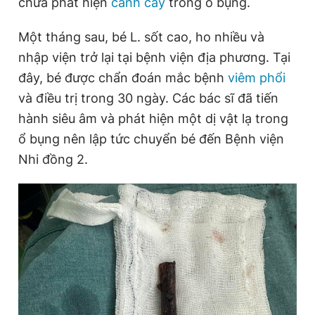
chưa phát hiện
cành cây
trong ổ bụng.
Một tháng sau, bé L. sốt cao, ho nhiều và
Đọc Thanh Niên trên điện thoại
nhập viện trở lại tại bệnh viện địa phương. Tại
đây, bé được chẩn đoán mắc bệnh
viêm phổi
và điều trị trong 30 ngày. Các bác sĩ đã tiến
hành siêu âm và phát hiện một dị vật lạ trong
Theo dõi báo trên
ổ bụng nên lập tức chuyển bé đến Bệnh viện
Nhi đồng 2.
Hotline
Liên hệ quảng cáo
0906 645 777
0908 780 404
Đặt báo
Quảng cáo
RSS
Tòa soạn
Chính sách bảo
Tổng biên tập: Nguyễn Ngọc Toàn
Phó tổng biên tập thường trực: Hải Thành
Phó tổng biên tập: Lâm Hiếu Dũng
Phó tổng biên tập: Trần Việt Hưng
Tổng thư ký tòa soạn: Đức Trung