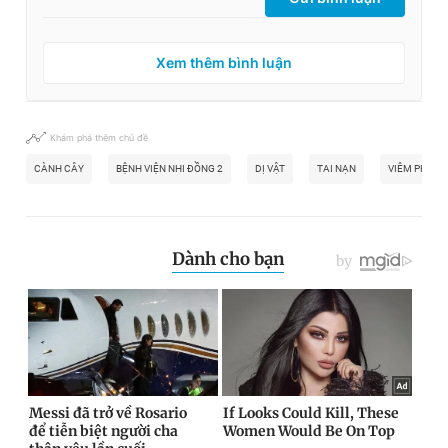
Xem thêm bình luận
Khám phá thêm chủ đề
CÀNH CÂY
BỆNH VIỆN NHI ĐỒNG 2
DỊ VẬT
TAI NẠN
VIÊM PHỔI