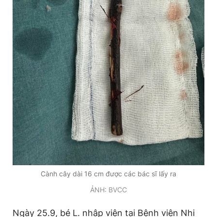
Giấy phép xuất bản số 110/GP - BTTTT cấp ngày 24.3.2020
© 2003-2026 Bản quyền thuộc về Báo Thanh Niên. Cấm sao
chép dưới mọi hình thức nếu không có sự chấp thuận bằng văn
bản. Phát triển bởi ePi Technologies, JSC.
Cành cây dài 16 cm được các bác sĩ lấy ra
ẢNH: BVCC
Ngày 25.9, bé L. nhập viện tại Bệnh viện Nhi