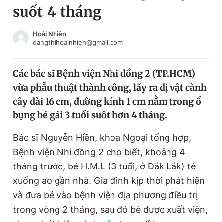
suốt 4 tháng
Chuyên mục khác
Tin đã xem
Chào ngày mới
Tin 24h
Hoài Nhiên
dangthihoainhien@gmail.com
Đăng xuất
Tin thị trường
Tin 360
Các bác sĩ Bệnh viện Nhi đồng 2 (TP.HCM)
vừa phẫu thuật thành công, lấy ra dị vật cành
Video
Magazine
cây dài 16 cm, đường kính 1 cm nằm trong ổ
bụng bé gái 3 tuổi suốt hơn 4 tháng.
Sản phẩm khác
Bác sĩ Nguyễn Hiền, khoa Ngoại tổng hợp,
Tiện ích
Bạn cần biết
Bệnh viện Nhi đồng 2 cho biết, khoảng 4
tháng trước,
bé H.M.L (3 tuổi, ở Đắk Lắk) té
xuống ao gần nhà. Gia đình kịp thời phát hiện
Thông tin tòa soạn
Liên hệ quảng cáo
và đưa bé vào bệnh viện địa phương điều trị
trong vòng 2 tháng, sau đó bé được xuất viện,