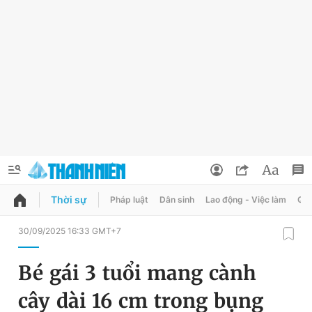
Thời sự
Pháp luật
Dân sinh
Lao động - Việc làm
Quy
QUẢNG CÁO
ĐẶT BÁO
30/09/2025 16:33 GMT+7
Thông tin tài khoản
Bé gái 3 tuổi mang cành
Đổi mật khẩu
Chuyên mục
cây dài 16 cm trong bụng
Tin đã lưu