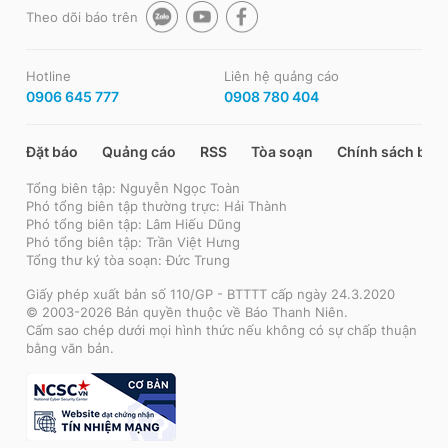
Theo dõi báo trên
Hotline
Liên hệ quảng cáo
0906 645 777
0908 780 404
Đặt báo
Quảng cáo
RSS
Tòa soạn
Chính sách bảo
Tổng biên tập: Nguyễn Ngọc Toàn
Phó tổng biên tập thường trực: Hải Thành
Phó tổng biên tập: Lâm Hiếu Dũng
Phó tổng biên tập: Trần Việt Hưng
Tổng thư ký tòa soạn: Đức Trung
Giấy phép xuất bản số 110/GP - BTTTT cấp ngày 24.3.2020
© 2003-2026 Bản quyền thuộc về Báo Thanh Niên.
Cấm sao chép dưới mọi hình thức nếu không có sự chấp thuận
bằng văn bản.