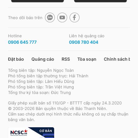
Theo dõi báo trên
Hotline
Liên hệ quảng cáo
0906 645 777
0908 780 404
Đặt báo
Quảng cáo
RSS
Tòa soạn
Chính sách bảo
Tổng biên tập: Nguyễn Ngọc Toàn
Phó tổng biên tập thường trực: Hải Thành
Phó tổng biên tập: Lâm Hiếu Dũng
Phó tổng biên tập: Trần Việt Hưng
Tổng thư ký tòa soạn: Đức Trung
Giấy phép xuất bản số 110/GP - BTTTT cấp ngày 24.3.2020
© 2003-2026 Bản quyền thuộc về Báo Thanh Niên.
Cấm sao chép dưới mọi hình thức nếu không có sự chấp thuận
bằng văn bản.