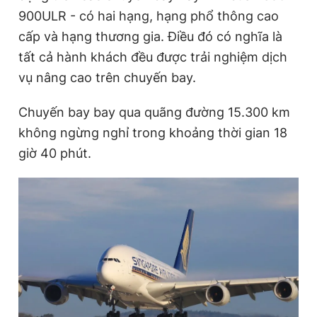
900ULR - có hai hạng, hạng phổ thông cao
cấp và hạng thương gia. Điều đó có nghĩa là
Đọc Thanh Niên trên điện thoại
tất cả hành khách đều được trải nghiệm dịch
vụ nâng cao trên chuyến bay.
Chuyến bay bay qua quãng đường 15.300 km
không ngừng nghỉ trong khoảng thời gian 18
Theo dõi báo trên
giờ 40 phút.
Hotline
Liên hệ quảng cáo
0906 645 777
0908 780 404
Đặt báo
Quảng cáo
RSS
Tòa soạn
Chính sách bảo
Tổng biên tập: Nguyễn Ngọc Toàn
Phó tổng biên tập thường trực: Hải Thành
Phó tổng biên tập: Lâm Hiếu Dũng
Phó tổng biên tập: Trần Việt Hưng
Tổng thư ký tòa soạn: Đức Trung