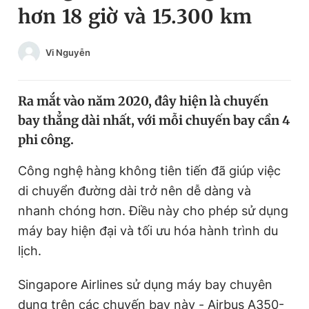
hơn 18 giờ và 15.300 km
Chuyên mục khác
Tin đã xem
Chào ngày mới
Tin 24h
Vi Nguyễn
Đăng xuất
Tin thị trường
Tin 360
Ra mắt vào năm 2020, đây hiện là chuyến
bay thẳng dài nhất, với mỗi chuyến bay cần 4
Video
Magazine
phi công.
Công nghệ hàng không tiên tiến đã giúp việc
Sản phẩm khác
di chuyển đường dài trở nên dễ dàng và
Tiện ích
nhanh chóng hơn. Điều này cho phép sử dụng
Bạn cần biết
máy bay hiện đại và tối ưu hóa hành trình du
lịch.
Thông tin tòa soạn
Liên hệ quảng cáo
Singapore Airlines sử dụng máy bay chuyên
dụng trên các chuyến bay này - Airbus A350-