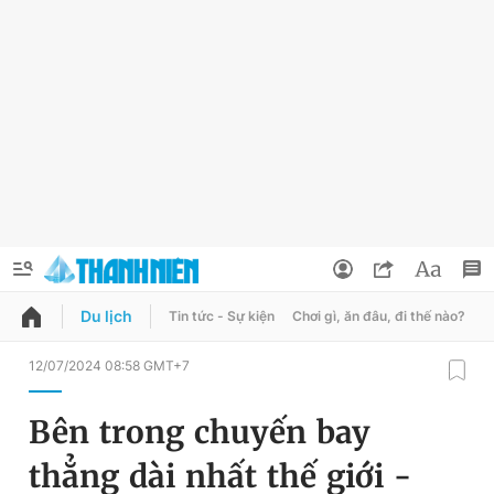
Du lịch
Tin tức - Sự kiện
Chơi gì, ăn đâu, đi thế nào?
B
QUẢNG CÁO
ĐẶT BÁO
12/07/2024 08:58 GMT+7
Thông tin tài khoản
Bên trong chuyến bay
Đổi mật khẩu
Chuyên mục
thẳng dài nhất thế giới -
Tin đã lưu