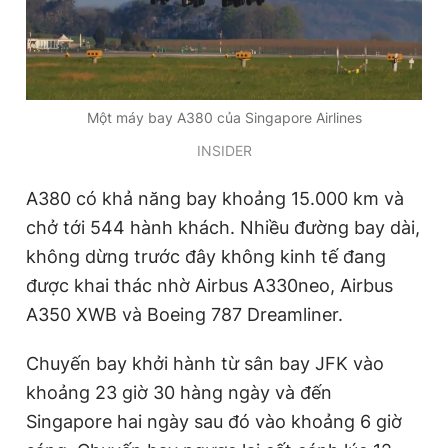
Giấy phép xuất bản số 110/GP - BTTTT cấp ngày 24.3.2020
© 2003-2026 Bản quyền thuộc về Báo Thanh Niên. Cấm sao
chép dưới mọi hình thức nếu không có sự chấp thuận bằng văn
bản. Phát triển bởi ePi Technologies, JSC.
Một máy bay A380 của Singapore Airlines
INSIDER
A380 có khả năng bay khoảng 15.000 km và
chở tới 544 hành khách. Nhiều đường bay dài,
không dừng trước đây không kinh tế đang
được khai thác nhờ Airbus A330neo, Airbus
A350 XWB và Boeing 787 Dreamliner.
Chuyến bay khởi hành từ sân bay JFK vào
khoảng 23 giờ 30 hàng ngày và đến
Singapore hai ngày sau đó vào khoảng 6 giờ