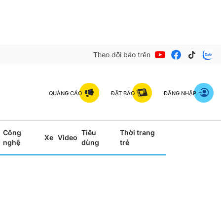
Theo dõi báo trên
QUẢNG CÁO
ĐẶT BÁO
ĐĂNG NHẬP
Công
Tiêu
Thời trang
Xe
Video
nghệ
dùng
trẻ