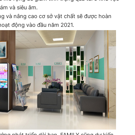
hám và siêu âm.
ộng và nâng cao cơ sở vật chất sẽ được hoàn
 hoạt động vào đầu năm 2021.
ớng phát triển dài hạn, FAMILY cũng dự kiến