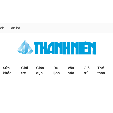
ích
Liên hệ
Sức
Giới
Giáo
Du
Văn
Giải
Thể
khỏe
trẻ
dục
lịch
hóa
trí
thao