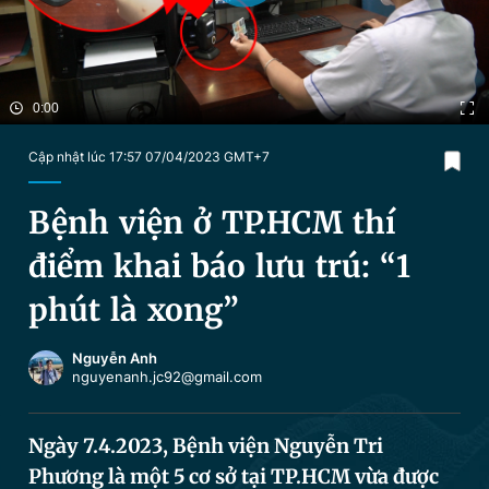
Chuyên mục khác
Tin đã xem
Chào ngày mới
Tin 24h
Đăng xuất
Tin thị trường
Tin 360
Cập nhật lúc 17:57 07/04/2023 GMT+7
Video
Magazine
Bệnh viện ở TP.HCM thí
điểm khai báo lưu trú: “1
Sản phẩm khác
phút là xong”
Tiện ích
Bạn cần biết
Nguyễn Anh
nguyenanh.jc92@gmail.com
Thông tin tòa soạn
Liên hệ quảng cáo
Ngày 7.4.2023, Bệnh viện Nguyễn Tri
Phương là một 5 cơ sở tại TP.HCM vừa được