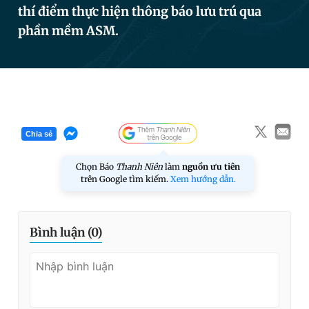
thí điểm thực hiện thông báo lưu trú qua
phần mềm ASM.
Đọc Thanh Niên trên điện thoại
Theo dõi báo trên
Chia sẻ
Chọn Báo
Thanh Niên
làm
nguồn ưu tiên
Hotline
Liên hệ quảng cáo
trên Google tìm kiếm.
Xem hướng dẫn.
0906 645 777
0908 780 404
Đặt báo
Quảng cáo
RSS
Tòa soạn
Chính sách bảo
Bình luận (
0
)
Tổng biên tập: Nguyễn Ngọc Toàn
Phó tổng biên tập thường trực: Hải Thành
Phó tổng biên tập: Lâm Hiếu Dũng
Phó tổng biên tập: Trần Việt Hưng
Tổng thư ký tòa soạn: Đức Trung