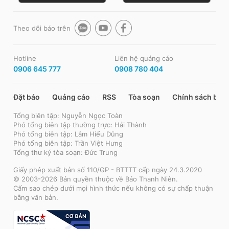
Theo dõi báo trên
Hotline
Liên hệ quảng cáo
0906 645 777
0908 780 404
Đặt báo
Quảng cáo
RSS
Tòa soạn
Chính sách bảo
Tổng biên tập: Nguyễn Ngọc Toàn
Phó tổng biên tập thường trực: Hải Thành
Phó tổng biên tập: Lâm Hiếu Dũng
Phó tổng biên tập: Trần Việt Hưng
Tổng thư ký tòa soạn: Đức Trung
Giấy phép xuất bản số 110/GP - BTTTT cấp ngày 24.3.2020
© 2003-2026 Bản quyền thuộc về Báo Thanh Niên.
Cấm sao chép dưới mọi hình thức nếu không có sự chấp thuận
bằng văn bản.