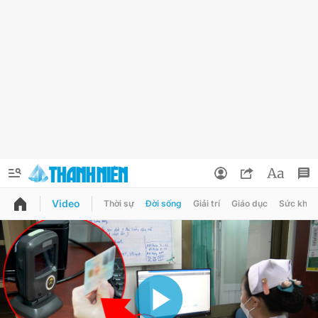
Video
Thời sự
Đời sống
Giải trí
Giáo dục
Sức khỏe
QUẢNG CÁO
ĐẶT BÁO
Thông tin tài khoản
Đổi mật khẩu
Chuyên mục
Tin đã lưu