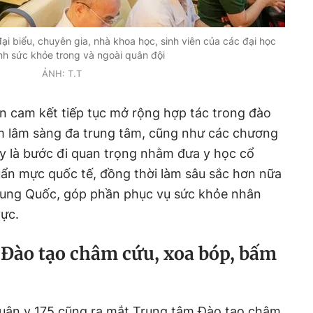
ại biểu, chuyên gia, nhà khoa học, sinh viên của các đại học
nh sức khỏe trong và ngoài quân đội
ẢNH: T.T
n cam kết tiếp tục mở rộng hợp tác trong đào
ệm lâm sàng đa trung tâm, cũng như các chương
Đây là bước đi quan trọng nhằm đưa y học cổ
uẩn mực quốc tế, đồng thời làm sâu sắc hơn nữa
Trung Quốc, góp phần phục vụ sức khỏe nhân
vực.
Đào tạo châm cứu, xoa bóp, bấm
Quân y 175 cũng ra mắt Trung tâm Đào tạo châm