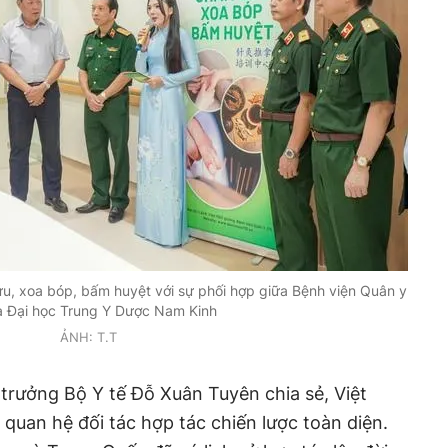
u, xoa bóp, bấm huyệt với sự phối hợp giữa Bệnh viện Quân y
à Đại học Trung Y Dược Nam Kinh
ẢNH: T.T
ứ trưởng Bộ Y tế Đỗ Xuân Tuyên chia sẻ, Việt
uan hệ đối tác hợp tác chiến lược toàn diện.