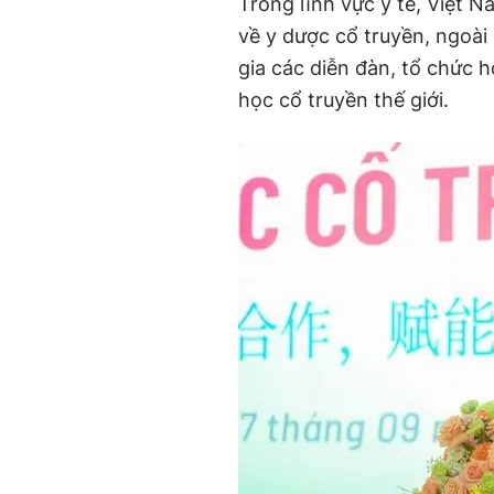
Trong lĩnh vực y tế, Việt N
về y dược cổ truyền, ngoà
gia các diễn đàn, tổ chức 
học cổ truyền thế giới.