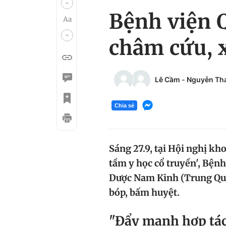
Bệnh viện 
châm cứu, 
Lê Cầm
-
Nguyễn Th
Chia sẻ
Sáng 27.9, tại Hội nghị kh
tầm y học cổ truyền', Bệnh
Dược Nam Kinh (Trung Quố
bóp, bấm huyệt.
"Đẩy mạnh hợp tác