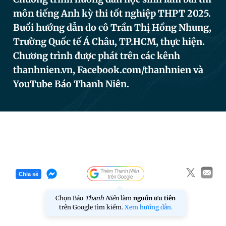
môn tiếng Anh kỳ thi tốt nghiệp THPT 2025.
Buổi hướng dẫn do cô Trần Thị Hồng Nhung,
Đọc Thanh Niên trên điện thoại
Trường Quốc tế Á Châu, TP.HCM, thực hiện.
Chương trình được phát trên các kênh
thanhnien.vn, Facebook.com/thanhnien và
YouTube Báo Thanh Niên.
Theo dõi báo trên
Hotline
Liên hệ quảng cáo
0906 645 777
0908 780 404
Đặt báo
Quảng cáo
RSS
Tòa soạn
Chính sách bảo
Chia sẻ
Tổng biên tập: Nguyễn Ngọc Toàn
Phó tổng biên tập thường trực: Hải Thành
Chọn Báo
Thanh Niên
làm
nguồn ưu tiên
Phó tổng biên tập: Lâm Hiếu Dũng
trên Google tìm kiếm.
Xem hướng dẫn.
Phó tổng biên tập: Trần Việt Hưng
Tổng thư ký tòa soạn: Đức Trung