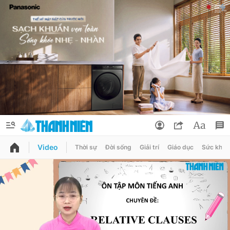
Video
Thời sự
Đời sống
Giải trí
Giáo dục
Sức khỏe
QUẢNG CÁO
ĐẶT BÁO
Thông tin tài khoản
Đổi mật khẩu
Chuyên mục
Tin đã lưu