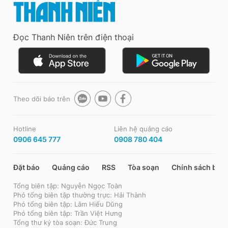
Đọc Thanh Niên trên điện thoại
Theo dõi báo trên
Hotline
Liên hệ quảng cáo
0906 645 777
0908 780 404
Đặt báo
Quảng cáo
RSS
Tòa soạn
Chính sách bảo
Tổng biên tập: Nguyễn Ngọc Toàn
Phó tổng biên tập thường trực: Hải Thành
Phó tổng biên tập: Lâm Hiếu Dũng
Phó tổng biên tập: Trần Việt Hưng
Tổng thư ký tòa soạn: Đức Trung