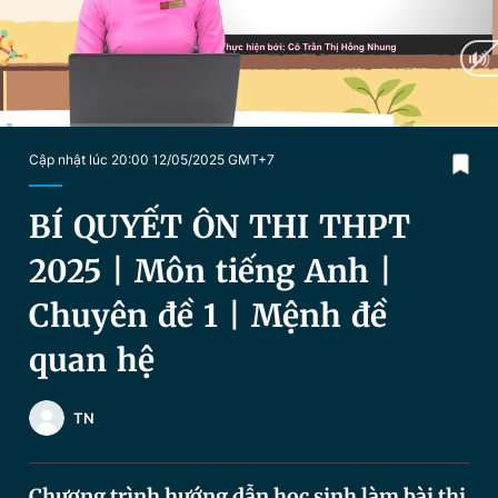
Chuyên mục khác
Tin đã xem
Chào ngày mới
Tin 24h
Đăng xuất
Tin thị trường
Tin 360
Current
0:28
/
Duration
33:29
Cập nhật lúc 20:00 12/05/2025 GMT+7
Time
Video
Magazine
BÍ QUYẾT ÔN THI THPT
2025 | Môn tiếng Anh |
Sản phẩm khác
Chuyên đề 1 | Mệnh đề
Tiện ích
Bạn cần biết
quan hệ
Thông tin tòa soạn
Liên hệ quảng cáo
TN
Chương trình hướng dẫn học sinh làm bài thi