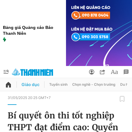
Bảng giá Quảng cáo Báo
Thanh Niên
Giáo dục
Tuyển sinh
Chọn nghề - Chọn trường
Du học
QUẢNG CÁO
ĐẶT BÁO
31/05/2025 20:25 GMT+7
Thông tin tài khoản
Bí quyết ôn thi tốt nghiệp
Đổi mật khẩu
Chuyên mục
THPT đạt điểm cao: Quyền
Tin đã lưu