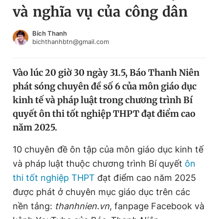
và nghĩa vụ của công dân
Chuyên mục khác
Tin đã xem
Chào ngày mới
Tin 24h
Bích Thanh
bichthanhbtn@gmail.com
Đăng xuất
Tin thị trường
Tin 360
Vào lúc 20 giờ 30 ngày 31.5, Báo Thanh Niên
phát sóng chuyên đề số 6 của môn giáo dục
Video
Magazine
kinh tế và pháp luật trong chương trình Bí
quyết ôn thi tốt nghiệp THPT đạt điểm cao
năm 2025.
Sản phẩm khác
Tiện ích
10 chuyên đề ôn tập của môn giáo dục kinh tế
Bạn cần biết
và pháp luật thuộc chương trình Bí quyết
ôn
thi tốt nghiệp THPT
đạt điểm cao năm 2025
Thông tin tòa soạn
Liên hệ quảng cáo
được phát ở chuyên mục giáo dục trên các
nền tảng:
thanhnien.vn
, fanpage Facebook và