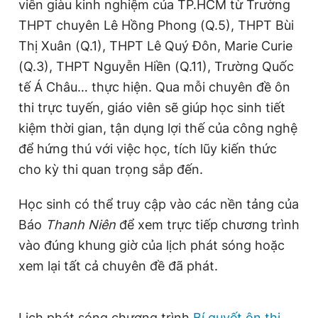
viên giàu kinh nghiệm của TP.HCM từ Trường
THPT chuyên Lê Hồng Phong (Q.5), THPT Bùi
Thị Xuân (Q.1), THPT Lê Quý Đôn, Marie Curie
(Q.3), THPT Nguyễn Hiền (Q.11), Trường Quốc
tế Á Châu… thực hiện. Qua mỗi chuyên đề ôn
thi trực tuyến, giáo viên sẽ giúp học sinh tiết
kiệm thời gian, tận dụng lợi thế của công nghệ
để hứng thú với việc học, tích lũy kiến thức
cho kỳ thi quan trọng sắp đến.
Học sinh có thể truy cập vào các nền tảng của
Báo
Thanh Niên
để xem trực tiếp chương trình
vào đúng khung giờ của lịch phát sóng hoặc
xem lại tất cả chuyên đề đã phát.
Lịch phát sóng chương trình
Bí quyết ôn thi