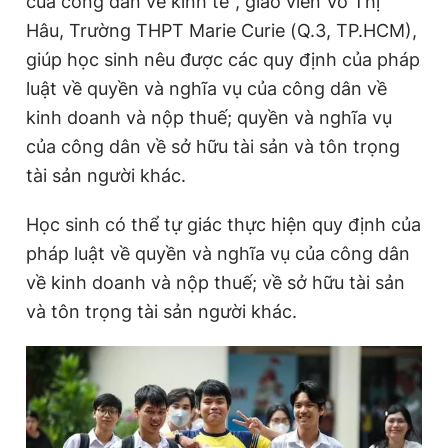
của công dân về kinh tế", giáo viên Võ Thị
Giấy phép xuất bản số 110/GP - BTTTT cấp ngày 24.3.2020
Hâu, Trường THPT Marie Curie (Q.3, TP.HCM),
© 2003-2026 Bản quyền thuộc về Báo Thanh Niên. Cấm sao
chép dưới mọi hình thức nếu không có sự chấp thuận bằng văn
giúp học sinh nêu được các quy định của pháp
bản. Phát triển bởi ePi Technologies, JSC.
luật về quyền và nghĩa vụ của công dân về
kinh doanh và nộp thuế; quyền và nghĩa vụ
của công dân về sở hữu tài sản và tôn trọng
tài sản người khác.
Học sinh có thể tự giác thực hiện quy định của
pháp luật về quyền và nghĩa vụ của công dân
về kinh doanh và nộp thuế; về sở hữu tài sản
và tôn trọng tài sản người khác.