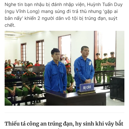
Nghe tin bạn nhậu bị đánh nhập viện, Huỳnh Tuấn Duy
(ngụ Vĩnh Long) mang súng đi trả thù nhưng 'gặp ai
bắn nấy' khiến 2 người dân vô tội bị trúng đạn, suýt
Đọc Thanh Niên trên điện thoại
chết.
Theo dõi báo trên
Hotline
Liên hệ quảng cáo
0906 645 777
0908 780 404
Đặt báo
Quảng cáo
RSS
Tòa soạn
Chính sách bảo m
Tổng biên tập: Nguyễn Ngọc Toàn
Phó tổng biên tập thường trực: Hải Thành
Phó tổng biên tập: Lâm Hiếu Dũng
Phó tổng biên tập: Trần Việt Hưng
Thiếu tá công an trúng đạn, hy sinh khi vây bắt
Tổng thư ký tòa soạn: Đức Trung