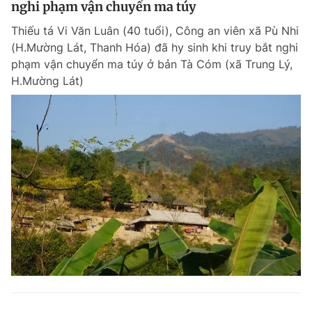
nghi phạm vận chuyển ma túy
Giấy phép xuất bản số 110/GP - BTTTT cấp ngày 24.3.2020
© 2003-2026 Bản quyền thuộc về Báo Thanh Niên. Cấm sao chép
Thiếu tá Vi Văn Luân (40 tuổi), Công an viên xã Pù Nhi
dưới mọi hình thức nếu không có sự chấp thuận bằng văn bản.
(H.Mường Lát, Thanh Hóa) đã hy sinh khi truy bắt nghi
Phát triển bởi ePi Technologies, JSC.
phạm vận chuyển ma túy ở bản Tà Cóm (xã Trung Lý,
H.Mường Lát)