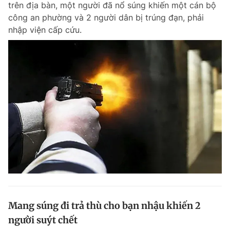
trên địa bàn, một người đã nổ súng khiến một cán bộ
Chuyên mục khác
công an phường và 2 người dân bị trúng đạn, phải
Tin đã xem
nhập viện cấp cứu.
Chào ngày mới
Tin 24h
Đăng xuất
Tin thị trường
Tin 360
Video
Magazine
Sản phẩm khác
Tiện ích
Bạn cần biết
Thông tin tòa soạn
Liên hệ quảng cáo
Mang súng đi trả thù cho bạn nhậu khiến 2
người suýt chết