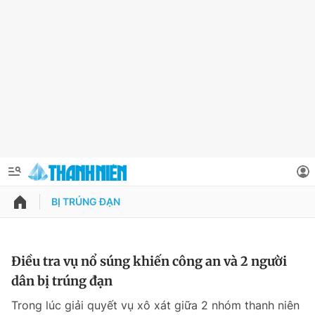
BỊ TRÚNG ĐẠN
QUẢNG CÁO
ĐẶT BÁO
Thông tin tài khoản
Điều tra vụ nổ súng khiến công an và 2 người
dân bị trúng đạn
Đổi mật khẩu
Chuyên mục
Trong lúc giải quyết vụ xô xát giữa 2 nhóm thanh niên
Tin đã lưu