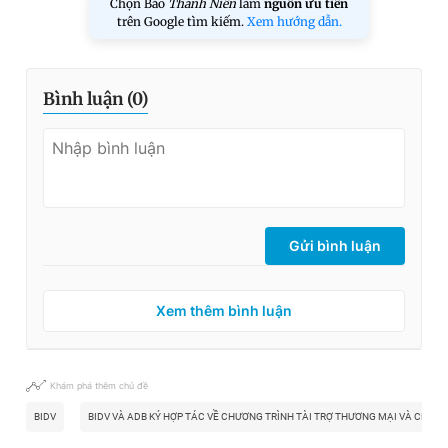
Chọn Báo
Thanh Niên
làm
nguồn ưu tiên
trên Google tìm kiếm.
Xem hướng dẫn.
Bình luận (
0
)
Gửi bình luận
Xem thêm bình luận
Khám phá thêm chủ đề
BIDV
BIDV VÀ ADB KÝ HỢP TÁC VỀ CHƯƠNG TRÌNH TÀI TRỢ THƯƠNG MẠI VÀ CHUỖI