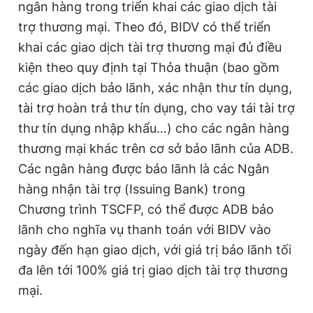
ngân hàng trong triển khai các giao dịch tài
trợ thương mại. Theo đó, BIDV có thể triển
khai các giao dịch tài trợ thương mại đủ điều
Đọc Thanh Niên trên điện thoại
kiện theo quy định tại Thỏa thuận (bao gồm
các giao dịch bảo lãnh, xác nhận thư tín dụng,
tài trợ hoàn trả thư tín dụng, cho vay tái tài trợ
thư tín dụng nhập khẩu…) cho các ngân hàng
Theo dõi báo trên
thương mại khác trên cơ sở bảo lãnh của ADB.
Các ngân hàng được bảo lãnh là các Ngân
Hotline
Liên hệ quảng cáo
hàng nhận tài trợ (Issuing Bank) trong
0906 645 777
0908 780 404
Chương trình TSCFP, có thể được ADB bảo
Đặt báo
Quảng cáo
RSS
Tòa soạn
Chính sách bảo
lãnh cho nghĩa vụ thanh toán với BIDV vào
ngày đến hạn giao dịch, với giá trị bảo lãnh tối
Tổng biên tập: Nguyễn Ngọc Toàn
Phó tổng biên tập thường trực: Hải Thành
đa lên tới 100% giá trị giao dịch tài trợ thương
Phó tổng biên tập: Lâm Hiếu Dũng
mại.
Phó tổng biên tập: Trần Việt Hưng
Tổng thư ký tòa soạn: Đức Trung