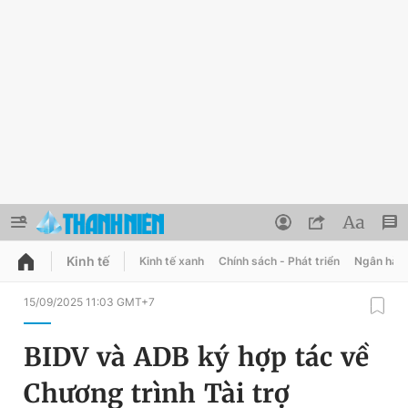
Kinh tế
Kinh tế xanh
Chính sách - Phát triển
Ngân hàn
QUẢNG CÁO
ĐẶT BÁO
15/09/2025 11:03 GMT+7
Thông tin tài khoản
BIDV và ADB ký hợp tác về
Đổi mật khẩu
Chuyên mục
Chương trình Tài trợ
Tin đã lưu