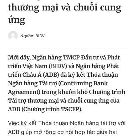
thương mại và chuỗi cung
Chuyên mục khác
Tin đã xem
ứng
Chào ngày mới
Tin 24h
Đăng xuất
Nguồn: BIDV
Tin thị trường
Tin 360
Mới đây, Ngân hàng TMCP Đầu tư và Phát
Video
Magazine
triển Việt Nam (BIDV) và Ngân hàng Phát
triển Châu Á (ADB) đã ký kết Thỏa thuận
Sản phẩm khác
Ngân hàng Tài trợ (Confirming Bank
Agreement) trong khuôn khổ Chương trình
Tiện ích
Bạn cần biết
Tài trợ thương mại và chuỗi cung ứng của
ADB (Chương trình TSCFP).
Thông tin tòa soạn
Liên hệ quảng cáo
Việc ký kết Thỏa thuận Ngân hàng tài trợ với
ADB giúp mở rộng cơ hội hợp tác giữa hai