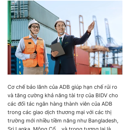
Giấy phép xuất bản số 110/GP - BTTTT cấp ngày 24.3.2020
© 2003-2026 Bản quyền thuộc về Báo Thanh Niên. Cấm sao
chép dưới mọi hình thức nếu không có sự chấp thuận bằng văn
bản. Phát triển bởi ePi Technologies, JSC.
Cơ chế bảo lãnh của ADB giúp hạn chế rủi ro
và tăng cường khả năng tài trợ của BIDV cho
các đối tác ngân hàng thành viên của ADB
trong các giao dịch thương mại với các thị
trường mới nhiều tiềm năng như Bangladesh,
Sri Lanka, Mông Cổ… và trong tương lai là