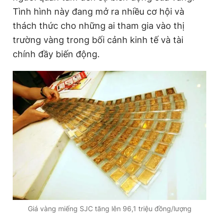
Giấy phép xuất bản số 110/GP - BTTTT cấp ngày 24.3.2020
Tình hình này đang mở ra nhiều cơ hội và
© 2003-2026 Bản quyền thuộc về Báo Thanh Niên. Cấm sao
thách thức cho những ai tham gia vào thị
chép dưới mọi hình thức nếu không có sự chấp thuận bằng văn
bản. Phát triển bởi ePi Technologies, JSC.
trường vàng trong bối cảnh kinh tế và tài
chính đầy biến động.
Giá vàng miếng SJC tăng lên 96,1 triệu đồng/lượng