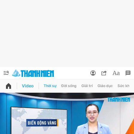
Video
Thời sự
Đời sống
Giải trí
Giáo dục
Sức khỏe
QUẢNG CÁO
ĐẶT BÁO
Thông tin tài khoản
Đổi mật khẩu
Chuyên mục
Tin đã lưu