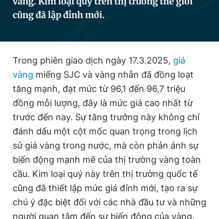
vàng. Kim loại quý trên thị trường thế giới
cũng đã lập đỉnh mới.
Đọc Thanh Niên trên điện thoại
Trong phiên giao dịch ngày 17.3.2025,
giá
vàng
miếng SJC và vàng nhẫn đã đồng loạt
tăng mạnh, đạt mức từ 96,1 đến 96,7 triệu
Theo dõi báo trên
đồng mỗi lượng, đây là mức giá cao nhất từ
trước đến nay. Sự tăng trưởng này không chỉ
Hotline
Liên hệ quảng cáo
đánh dấu một cột mốc quan trọng trong lịch
0906 645 777
0908 780 404
sử giá vàng trong nước, mà còn phản ánh sự
biến động mạnh mẽ của thị trường vàng toàn
Đặt báo
Quảng cáo
RSS
Tòa soạn
Chính sách bảo
cầu. Kim loại quý này trên thị trường quốc tế
Tổng biên tập: Nguyễn Ngọc Toàn
Phó tổng biên tập thường trực: Hải Thành
cũng đã thiết lập mức giá đỉnh mới, tạo ra sự
Phó tổng biên tập: Lâm Hiếu Dũng
chú ý đặc biệt đối với các nhà đầu tư và những
Phó tổng biên tập: Trần Việt Hưng
Tổng thư ký tòa soạn: Đức Trung
người quan tâm đến sự biến động của vàng.