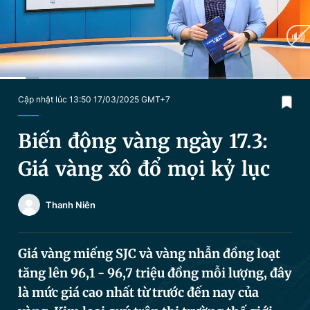
Chuyên mục khác
Tin đã xem
Chào ngày mới
Tin 24h
Đăng xuất
Tin thị trường
Tin 360
Current
0:20
/
Duration
3:52
Cập nhật lúc 13:50 17/03/2025 GMT+7
Time
Video
Magazine
Biến động vàng ngày 17.3:
Giá vàng xô đổ mọi kỷ lục
Sản phẩm khác
Thanh Niên
Tiện ích
Bạn cần biết
Giá vàng miếng SJC và vàng nhẫn đồng loạt
Thông tin tòa soạn
Liên hệ quảng cáo
tăng lên 96,1 - 96,7 triệu đồng mỗi lượng, đây
là mức giá cao nhất từ trước đến nay của