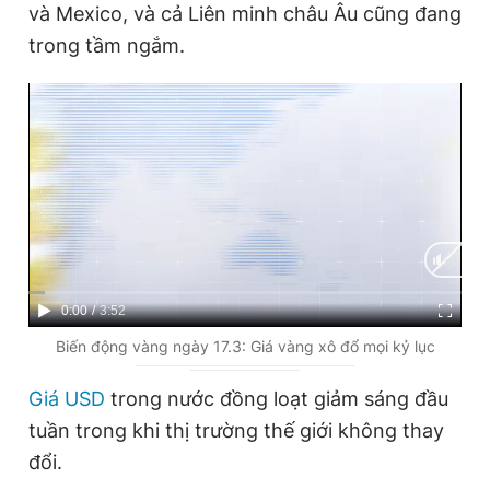
và Mexico, và cả Liên minh châu Âu cũng đang
trong tầm ngắm.
C
0:00
/
D
3:52
u
u
Biến động vàng ngày 17.3: Giá vàng xô đổ mọi kỷ lục
r
r
Giá USD
trong nước đồng loạt giảm sáng đầu
r
a
tuần trong khi thị trường thế giới không thay
e
t
đổi.
n
i