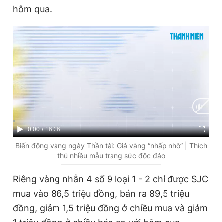
hôm qua.
Giấy phép xuất bản số 110/GP - BTTTT cấp ngày 24.3.2020
© 2003-2026 Bản quyền thuộc về Báo Thanh Niên. Cấm sao
chép dưới mọi hình thức nếu không có sự chấp thuận bằng văn
bản. Phát triển bởi ePi Technologies, JSC.
C
0:00
/
D
16:36
u
u
Biến động vàng ngày Thần tài: Giá vàng “nhấp nhô” | Thích
thú nhiều mẫu trang sức độc đáo
r
r
r
a
Riêng vàng nhẫn 4 số 9 loại 1 - 2 chỉ được SJC
e
t
mua vào 86,5 triệu đồng, bán ra 89,5 triệu
n
i
đồng, giảm 1,5 triệu đồng ở chiều mua và giảm
t
o