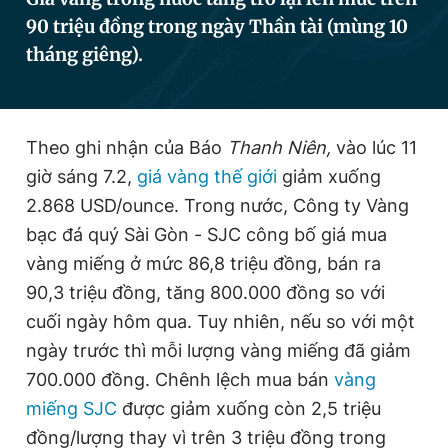
90 triệu đồng trong ngày Thần tài (mùng 10
tháng giêng).
Đọc Thanh Niên trên điện thoại
Theo ghi nhận của Báo
Thanh Niên,
vào lúc 11
giờ sáng 7.2,
giá vàng thế giới
giảm xuống
Theo dõi báo trên
2.868 USD/ounce. Trong nước, Công ty Vàng
bạc đá quý Sài Gòn - SJC công bố giá mua
Hotline
Liên hệ quảng cáo
vàng miếng ở mức 86,8 triệu đồng, bán ra
0906 645 777
0908 780 404
90,3 triệu đồng, tăng 800.000 đồng so với
cuối ngày hôm qua. Tuy nhiên, nếu so với một
Đặt báo
Quảng cáo
RSS
Tòa soạn
Chính sách bảo
ngày trước thì mỗi lượng vàng miếng đã giảm
Tổng biên tập: Nguyễn Ngọc Toàn
700.000 đồng. Chênh lệch mua bán
vàng
Phó tổng biên tập thường trực: Hải Thành
Phó tổng biên tập: Lâm Hiếu Dũng
miếng SJC
được giảm xuống còn 2,5 triệu
Phó tổng biên tập: Trần Việt Hưng
Tổng thư ký tòa soạn: Đức Trung
đồng/lượng thay vì trên 3 triệu đồng trong