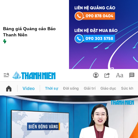
Bảng giá Quảng cáo Báo
Thanh Niên
Video
Thời sự
Đời sống
Giải trí
Giáo dục
Sức khỏe
QUẢNG CÁO
ĐẶT BÁO
Thông tin tài khoản
Đổi mật khẩu
Chuyên mục
Tin đã lưu