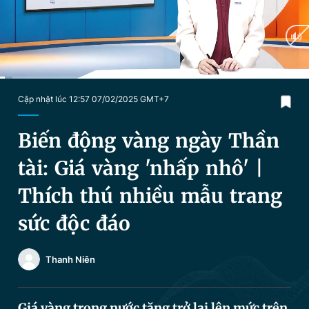
Chuyên mục khác
Tin đã xem
Chào ngày mới
Tin 24h
Đăng xuất
Tin thị trường
Tin 360
Current
0:17
/
Duration
16:36
Cập nhật lúc 12:57 07/02/2025 GMT+7
Time
Video
Magazine
Biến động vàng ngày Thần
tài: Giá vàng 'nhấp nhô' |
Sản phẩm khác
Thích thú nhiều mẫu trang
Tiện ích
Bạn cần biết
sức độc đáo
Thông tin tòa soạn
Liên hệ quảng cáo
Thanh Niên
Giá vàng trong nước tăng trở lại lên mức trên