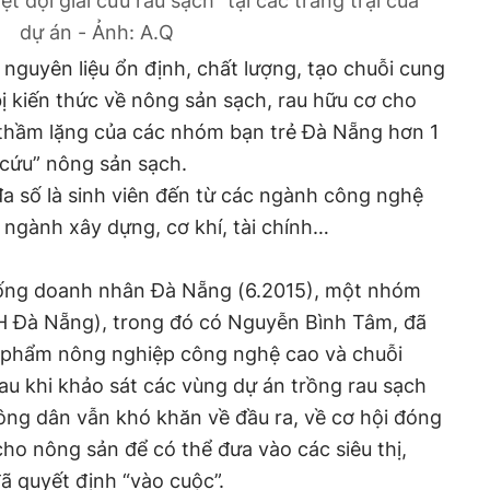
t đội giải cứu rau sạch” tại các trang trại của
dự án - Ảnh: A.Q
nguyên liệu ổn định, chất lượng, tạo chuỗi cung
ị kiến thức về nông sản sạch, rau hữu cơ cho
ực thầm lặng của các nhóm bạn trẻ Đà Nẵng hơn 1
 cứu” nông sản sạch.
 đa số là sinh viên đến từ các ngành công nghệ
ả ngành xây dựng, cơ khí, tài chính…
iống doanh nhân Đà Nẵng (6.2015), một nhóm
H Đà Nẵng), trong đó có Nguyễn Bình Tâm, đã
 phẩm nông nghiệp công nghệ cao và chuỗi
u khi khảo sát các vùng dự án trồng rau sạch
ông dân vẫn khó khăn về đầu ra, về cơ hội đóng
cho nông sản để có thể đưa vào các siêu thị,
ã quyết định “vào cuộc”.