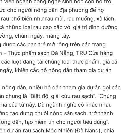
nh viên ngành công nghệ sinh học còn hỗ trợ,
thức cho người nông dân địa phương để họ
 rau phổ biến như rau mùi, rau muống, xà lách,
cả những loại rau cao cấp với giá trị dinh dưỡng
u vồng, chùm ngây, măng tây.
 được các bạn trẻ mở rộng trên các trang
n - Thực phẩm sạch Đà Nẵng, TRU Cửa hàng
các lượt đăng tải chủng loại thực phẩm, giá cả
g ngày, khiến các hộ nông dân tham gia dự án
nông dân, nhiều hộ dân tham gia dự án gọi các
n chung là “Biệt đội giải cứu rau sạch”. “Chúng
ghĩa của từ này. Dù ngành nghề có khác nhau
ởng tạo dựng chuỗi nông sản sạch, trở thành
ông dân, tạo niềm tin cho người tiêu dùng”,
ên dự án rau sạch Mộc Nhiên (Đà Nẵng), chia