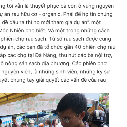
ng tôi vẫn là thuyết phục bà con ở vùng nguyên
dự án rau hữu cơ - organic. Phải để họ tin chúng
n đề đầu ra thì họ mới tham gia dự án”, một
 Mộc Nhiên cho biết. Và một trong những cách
c phiên chợ rau sạch. Từ số rau sạch được cung
dự án, các bạn đã tổ chức gần 40 phiên chợ rau
ắp các chợ tại Đà Nẵng, thu hút các bà nội trợ,
ộ nông sản sạch địa phương. Các phiên chợ
h nguyện viên, là những sinh viên, những kỹ sư
uyết chung tay giải quyết các vấn đề của rau