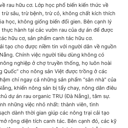
về rau hữu cơ. Lớp học phổ biến kiến thức về
trừ sâu, trừ bệnh, trừ cỏ, không chất kích thích
a học, không giống biến đổi gien. Bên cạnh lý
 thực hành tại các vườn rau của dự án để được
 tác hữu cơ, sản phẩm canh tác hữu cơ.
hải tạo cho được niềm tin với người dân về nguồn
 Nẵng. Chính việc người tiêu dùng không có
nông nghiệp ở chợ truyền thống, họ luôn hoài
ng Quốc” cho nông sản Việt được trồng ở các
thậm chí ngay cả những sản phẩm “sân nhà” của
ng, khiến nông sản bị tẩy chay, nông dân điêu
chủ dự án rau organic TRU (Đà Nẵng), tâm sự.
ính những việc nhỏ nhất: thành viên, tình
ạch dành thời gian giúp các nông trại cải tạo
, mở rộng diện tích canh tác. Bên cạnh đó, các kỹ