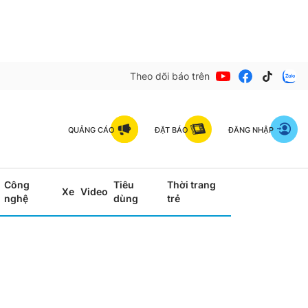
Theo dõi báo trên
QUẢNG CÁO
ĐẶT BÁO
ĐĂNG NHẬP
Công
Tiêu
Thời trang
Xe
Video
nghệ
dùng
trẻ