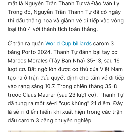
mặt là Nguyễn Trần Thanh Tự và Đào Văn Ly.
Trong đó, Nguyễn Trần Thanh Tự đã có ngày
thi đấu thăng hoa và giành vé đi tiếp vào vòng
Đọc Thanh Niên trên điện thoại
loại thứ 4 với thành tích toàn thắng.
Ở trận ra quân
World Cup billiards
carom 3
băng Porto 2024, Thanh Tự đánh bại tay cơ
Theo dõi báo trên
Marcos Morales (Tây Ban Nha) 35-13, sau 16
lượt cơ. Bất ngờ lớn được cơ thủ của Việt Nam
Hotline
Liên hệ quảng cáo
tạo ra ở trận đấu quyết định cho tấm vé đi tiếp
0906 645 777
0908 780 404
vào rạng sáng 10.7. Trong chiến thắng 35-8
trước Claus Maurer (sau 23 lượt cơ), Thanh Tự
Đặt báo
Quảng cáo
RSS
Tòa soạn
Chính sách bảo
đã tung ra một sê-ri "cực khủng" 21 điểm. Đây
Tổng biên tập: Nguyễn Ngọc Toàn
là sê-ri điểm hiếm khi xuất hiện trong các trận
Phó tổng biên tập thường trực: Hải Thành
Phó tổng biên tập: Lâm Hiếu Dũng
đấu carom 3 băng chuyên nghiệp.
Phó tổng biên tập: Trần Việt Hưng
Tổng thư ký tòa soạn: Đức Trung