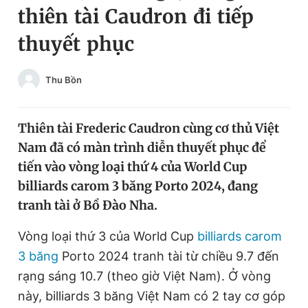
thiên tài Caudron đi tiếp
Chuyên mục khác
Tin đã xem
thuyết phục
Chào ngày mới
Tin 24h
Đăng xuất
Thu Bồn
Tin thị trường
Tin 360
Thiên tài Frederic Caudron cùng cơ thủ Việt
Video
Magazine
Nam đã có màn trình diễn thuyết phục để
tiến vào vòng loại thứ 4 của World Cup
Sản phẩm khác
billiards carom 3 băng Porto 2024, đang
tranh tài ở Bồ Đào Nha.
Tiện ích
Bạn cần biết
Vòng loại thứ 3 của World Cup
billiards
carom
Thông tin tòa soạn
Liên hệ quảng cáo
3 băng
Porto 2024 tranh tài từ chiều 9.7 đến
rạng sáng 10.7 (theo giờ Việt Nam). Ở vòng
này, billiards 3 băng Việt Nam có 2 tay cơ góp