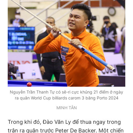
Giấy phép xuất bản số 110/GP - BTTTT cấp ngày 24.3.2020
© 2003-2026 Bản quyền thuộc về Báo Thanh Niên. Cấm sao
chép dưới mọi hình thức nếu không có sự chấp thuận bằng văn
bản. Phát triển bởi ePi Technologies, JSC.
Nguyễn Trần Thanh Tự có sê-ri cực khủng 21 điểm ở ngày
ra quân World Cup billiards carom 3 băng Porto 2024
MINH TÂN
Trong khi đó, Đào Văn Ly để thua ngay trong
trận ra quân trước Peter De Backer. Một chiến