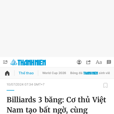
Thể thao
World Cup 2026
Bóng đá
sinh viên
QUẢNG CÁO
ĐẶT BÁO
10/07/2024 07:34 GMT+7
Thông tin tài khoản
Billiards 3 băng: Cơ thủ Việt
Đổi mật khẩu
Chuyên mục
Nam tạo bất ngờ, cùng
Tin đã lưu