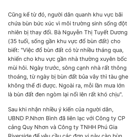
Cũng kể từ đó, người dân quanh khu vực bãi
chứa bùn bức xúc vì môi trường sinh sống đột
nhiên bị thay đổi. Bà Nguyễn Thị Tuyết Dương
(35 tuổi, sống gần khu vực đổ bùn đất) cho
biết: "Việc đổ bùn đất có từ nhiều tháng qua,
khiến cho khu vực gần nhà thường xuyên bốc
mùi hôi. Ngày trước, sông cạnh nhà rất thông
thoáng, từ ngày bị bùn đất bủa vây thì tàu ghe
không thể đi được. Ngoài ra, mỗi lần mưa lớn
là bùn đất đen ngòm lại nổi lên rất khó chịu".
Sau khi nhận nhiều ý kiến của người dân,
UBND P.Nhơn Bình đã liên lạc với Công ty CP
cảng Quy Nhơn và Công ty TNHH Phú Gia
Riverside để yêu cầu các đơn vị này cào bùn,