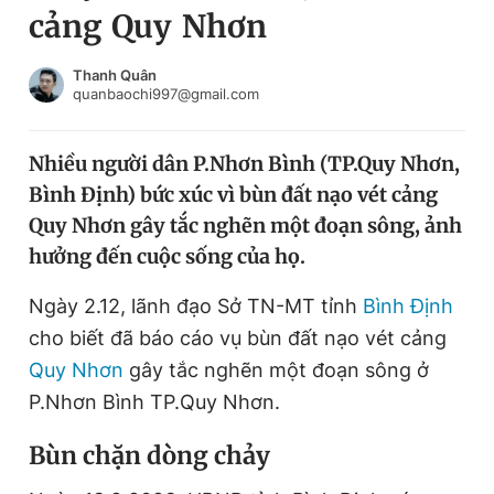
cảng Quy Nhơn
Chuyên mục khác
Tin đã xem
Chào ngày mới
Tin 24h
Thanh Quân
quanbaochi997@gmail.com
Đăng xuất
Tin thị trường
Tin 360
Nhiều người dân P.Nhơn Bình (TP.Quy Nhơn,
Bình Định) bức xúc vì bùn đất nạo vét cảng
Video
Magazine
Quy Nhơn gây tắc nghẽn một đoạn sông, ảnh
hưởng đến cuộc sống của họ.
Sản phẩm khác
Ngày 2.12, lãnh đạo Sở TN-MT tỉnh
Bình Định
Tiện ích
Bạn cần biết
cho biết đã báo cáo vụ bùn đất nạo vét cảng
Quy Nhơn
gây tắc nghẽn một đoạn sông ở
P.Nhơn Bình TP.Quy Nhơn.
Thông tin tòa soạn
Liên hệ quảng cáo
Bùn chặn dòng chảy