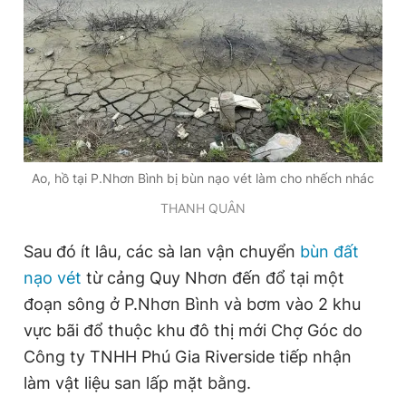
Giấy phép xuất bản số 110/GP - BTTTT cấp ngày 24.3.2020
© 2003-2026 Bản quyền thuộc về Báo Thanh Niên. Cấm sao
chép dưới mọi hình thức nếu không có sự chấp thuận bằng văn
bản. Phát triển bởi ePi Technologies, JSC.
Ao, hồ tại P.Nhơn Bình bị bùn nạo vét làm cho nhếch nhác
THANH QUÂN
Sau đó ít lâu, các sà lan vận chuyển
bùn đất
nạo vét
từ cảng Quy Nhơn đến đổ tại một
đoạn sông ở P.Nhơn Bình và bơm vào 2 khu
vực bãi đổ thuộc khu đô thị mới Chợ Góc do
Công ty TNHH Phú Gia Riverside tiếp nhận
làm vật liệu san lấp mặt bằng.