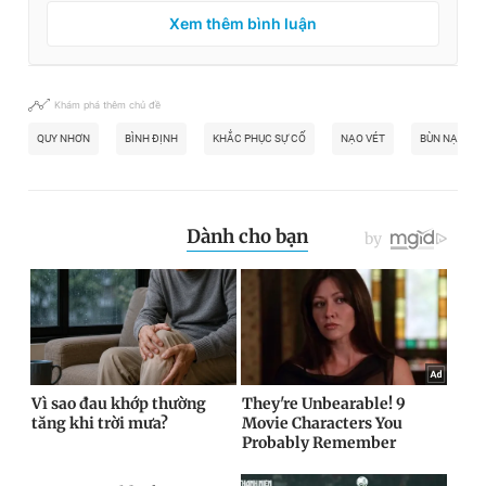
Xem thêm bình luận
Khám phá thêm chủ đề
QUY NHƠN
BÌNH ĐỊNH
KHẮC PHỤC SỰ CỐ
NẠO VÉT
BÙN NẠO VÉ