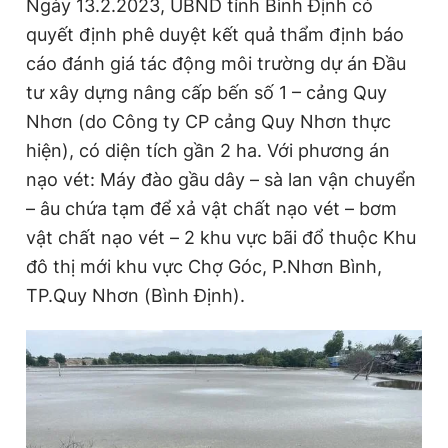
Ngày 13.2.2023, UBND tỉnh Bình Định có
quyết định phê duyệt kết quả thẩm định báo
cáo đánh giá tác động môi trường dự án Đầu
Đọc Thanh Niên trên điện thoại
tư xây dựng nâng cấp bến số 1 – cảng Quy
Nhơn (do Công ty CP cảng Quy Nhơn thực
hiện), có diện tích gần 2 ha. Với phương án
nạo vét: Máy đào gầu dây – sà lan vận chuyển
Theo dõi báo trên
– âu chứa tạm để xả vật chất nạo vét – bơm
vật chất nạo vét – 2 khu vực bãi đổ thuộc Khu
Hotline
Liên hệ quảng cáo
đô thị mới khu vực Chợ Góc, P.Nhơn Bình,
0906 645 777
0908 780 404
TP.Quy Nhơn (Bình Định).
Đặt báo
Quảng cáo
RSS
Tòa soạn
Chính sách bảo
Tổng biên tập: Nguyễn Ngọc Toàn
Phó tổng biên tập thường trực: Hải Thành
Phó tổng biên tập: Lâm Hiếu Dũng
Phó tổng biên tập: Trần Việt Hưng
Tổng thư ký tòa soạn: Đức Trung