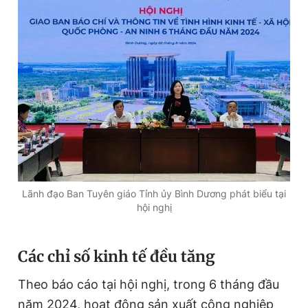
Đọc Thanh Niên trên điện thoại
Theo dõi báo trên
Hotline
Liên hệ quảng cáo
0906 645 777
0908 780 404
Lãnh đạo Ban Tuyên giáo Tỉnh ủy Bình Dương phát biểu tại
hội nghị
Đặt báo
Quảng cáo
RSS
Tòa soạn
Chính sách bảo
Tổng biên tập: Nguyễn Ngọc Toàn
Các chỉ số kinh tế đều tăng
Phó tổng biên tập thường trực: Hải Thành
Phó tổng biên tập: Lâm Hiếu Dũng
Theo báo cáo tại hội nghị, trong 6 tháng đầu
Phó tổng biên tập: Trần Việt Hưng
Tổng thư ký tòa soạn: Đức Trung
năm 2024, hoạt động sản xuất công nghiệp