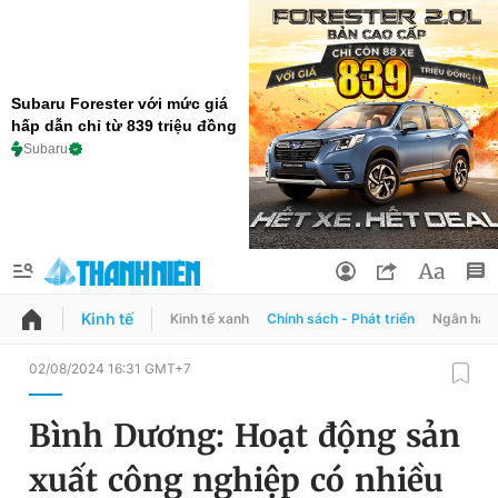
Subaru Forester với mức giá
hấp dẫn chỉ từ 839 triệu đồng
Subaru
Kinh tế
Kinh tế xanh
Chính sách - Phát triển
Ngân hàn
QUẢNG CÁO
ĐẶT BÁO
02/08/2024 16:31 GMT+7
Thông tin tài khoản
Bình Dương: Hoạt động sản
Đổi mật khẩu
Chuyên mục
xuất công nghiệp có nhiều
Tin đã lưu