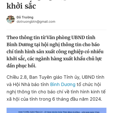
khởi sắc
Chuyên mục khác
Tin đã xem
Chào ngày mới
Tin 24h
Đỗ Trường
dotruongbtn@gmail.com
Đăng xuất
Tin thị trường
Tin 360
Theo thông tin từ Văn phòng UBND tỉnh
Bình Dương tại hội nghị thông tin cho báo
Video
Magazine
chí tình hình sản xuất công nghiệp có nhiều
khởi sắc, các ngành hàng xuất khẩu chủ lực
dần phục hồi.
Sản phẩm khác
Tiện ích
Chiều 2.8, Ban Tuyên giáo Tỉnh ủy, UBND tỉnh
Bạn cần biết
và Hội Nhà báo tỉnh
Bình Dương
tổ chức hội
nghị thông tin cho báo chí về tình hình kinh tế
Thông tin tòa soạn
Liên hệ quảng cáo
xã hội của tỉnh trong 6 tháng đầu năm 2024.