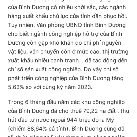
Giấy phép xuất bản số 110/GP - BTTTT cấp ngày 24.3.2020
của Bình Dương có nhiều khởi sắc, các ngành
© 2003-2026 Bản quyền thuộc về Báo Thanh Niên. Cấm sao
hàng xuất khẩu chủ lực của tỉnh dần phục hồi.
chép dưới mọi hình thức nếu không có sự chấp thuận bằng văn
bản. Phát triển bởi ePi Technologies, JSC.
Tuy nhiên, Văn phòng UBND tỉnh Bình Dương
cho biết ngành công nghiệp hỗ trợ của Bình
Dương còn gặp khó khăn do chi phí nguyên
vật liệu, vận chuyển còn ở mức cao, thị trường
xuất khẩu nhiều cạnh tranh… đã tác động đến
chỉ số sản xuất công nghiệp. Do vậy chỉ số
phát triển công nghiệp của Bình Dương tăng
5,63% so với cùng kỳ năm 2023.
Trong 6 tháng đầu năm các khu công nghiệp
của Bình Dương đã cho thuê 79,22 ha đất , thu
hút đầu tư nước ngoài 944 triệu đô la Mỹ
(chiếm 88,64% cả tỉnh). Bình Dương cũng đã