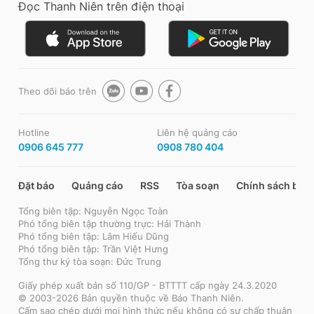
Đọc Thanh Niên trên điện thoại
Theo dõi báo trên
Hotline
Liên hệ quảng cáo
0906 645 777
0908 780 404
Đặt báo
Quảng cáo
RSS
Tòa soạn
Chính sách bảo
Tổng biên tập: Nguyễn Ngọc Toàn
Phó tổng biên tập thường trực: Hải Thành
Phó tổng biên tập: Lâm Hiếu Dũng
Phó tổng biên tập: Trần Việt Hưng
Tổng thư ký tòa soạn: Đức Trung
Giấy phép xuất bản số 110/GP - BTTTT cấp ngày 24.3.2020
© 2003-2026 Bản quyền thuộc về Báo Thanh Niên.
Cấm sao chép dưới mọi hình thức nếu không có sự chấp thuận