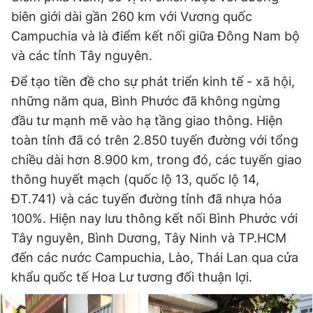
biên giới dài gần 260 km với Vương quốc
Campuchia và là điểm kết nối giữa Đông Nam bộ
Đọc Thanh Niên trên điện thoại
và các tỉnh Tây nguyên.
Để tạo tiền đề cho sự phát triển kinh tế - xã hội,
những năm qua, Bình Phước đã không ngừng
đầu tư mạnh mẽ vào hạ tầng giao thông. Hiện
Theo dõi báo trên
toàn tỉnh đã có trên 2.850 tuyến đường với tổng
chiều dài hơn 8.900 km, trong đó, các tuyến giao
Hotline
Liên hệ quảng cáo
thông huyết mạch (quốc lộ 13, quốc lộ 14,
0906 645 777
0908 780 404
ĐT.741) và các tuyến đường tỉnh đã nhựa hóa
100%. Hiện nay lưu thông kết nối Bình Phước với
Đặt báo
Quảng cáo
RSS
Tòa soạn
Chính sách bảo
Tây nguyên, Bình Dương, Tây Ninh và TP.HCM
Tổng biên tập: Nguyễn Ngọc Toàn
đến các nước Campuchia, Lào, Thái Lan qua cửa
Phó tổng biên tập thường trực: Hải Thành
khẩu quốc tế Hoa Lư tương đối thuận lợi.
Phó tổng biên tập: Lâm Hiếu Dũng
Phó tổng biên tập: Trần Việt Hưng
Tổng thư ký tòa soạn: Đức Trung