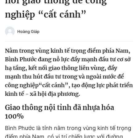
nối giao thông để công
Chuyên mục khác
nghiệp “cất cánh”
Tin đã xem
Chào ngày mới
Tin 24h
Đăng xuất
Hoàng Giáp
Tin thị trường
Tin 360
Nằm trong vùng kinh tế trọng điểm phía Nam,
Video
Magazine
Bình Phước đang nỗ lực đẩy mạnh đầu tư cơ sở
hạ tầng, kết nối giao thông liên vùng, đẩy
mạnh thu hút đầu tư trong và ngoài nước để
Sản phẩm khác
công nghiệp“cất cánh”, tạo động lực phát triển
kinh tế - xã hội địa phương.
Tiện ích
Bạn cần biết
Giao thông nội tỉnh đã nhựa hóa
Thông tin tòa soạn
Liên hệ quảng cáo
100%
Bình Phước là tỉnh nằm trong vùng kinh tế trọng
điểm phía Nam, có vị trí chiến lược với đường