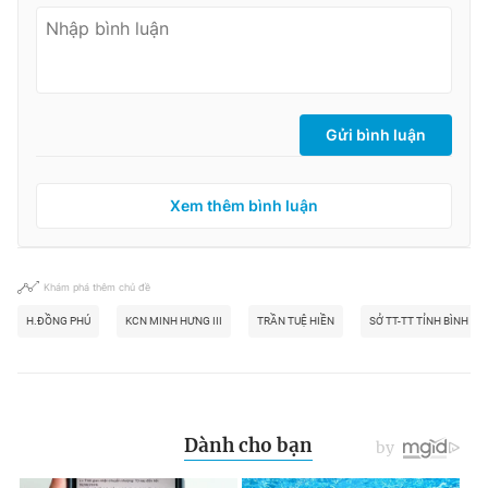
Gửi bình luận
Xem thêm bình luận
Khám phá thêm chủ đề
H.ĐỒNG PHÚ
KCN MINH HƯNG III
TRẦN TUỆ HIỀN
SỞ TT-TT TỈNH BÌNH P