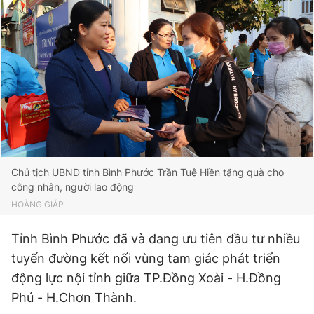
Giấy phép xuất bản số 110/GP - BTTTT cấp ngày 24.3.2020
© 2003-2026 Bản quyền thuộc về Báo Thanh Niên. Cấm sao
chép dưới mọi hình thức nếu không có sự chấp thuận bằng văn
bản. Phát triển bởi ePi Technologies, JSC.
Chủ tịch UBND tỉnh Bình Phước Trần Tuệ Hiền tặng quà cho
công nhân, người lao động
HOÀNG GIÁP
Tỉnh Bình Phước đã và đang ưu tiên đầu tư nhiều
tuyến đường kết nối vùng tam giác phát triển
động lực nội tỉnh giữa TP.Đồng Xoài - H.Đồng
Phú - H.Chơn Thành.