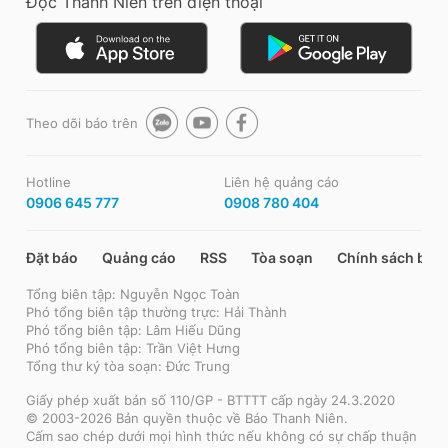
Đọc Thanh Niên trên điện thoại
Theo dõi báo trên
Hotline
Liên hệ quảng cáo
0906 645 777
0908 780 404
Đặt báo
Quảng cáo
RSS
Tòa soạn
Chính sách bảo
Tổng biên tập: Nguyễn Ngọc Toàn
Phó tổng biên tập thường trực: Hải Thành
Phó tổng biên tập: Lâm Hiếu Dũng
Phó tổng biên tập: Trần Việt Hưng
Tổng thư ký tòa soạn: Đức Trung
Giấy phép xuất bản số 110/GP - BTTTT cấp ngày 24.3.2020
© 2003-2026 Bản quyền thuộc về Báo Thanh Niên.
Cấm sao chép dưới mọi hình thức nếu không có sự chấp thuận