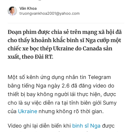
Chuyên mục khác
Văn Khoa
Tin đã xem
truongvankhoa2001@yahoo.com
Chào ngày mới
Tin 24h
Đăng xuất
Đoạn phim được chia sẻ trên mạng xã hội đã
Tin thị trường
Tin 360
cho thấy khoảnh khắc binh sĩ Nga cướp một
chiếc xe bọc thép Ukraine do Canada sản
Video
Magazine
xuất, theo Đài RT.
Một số kênh ứng dụng nhắn tin Telegram
Sản phẩm khác
bằng tiếng Nga ngày 2.6 đã đăng video do
Tiện ích
Bạn cần biết
thiết bị bay không người lái thực hiện, được
cho là sự việc diễn ra tại tỉnh biên giới Sumy
Thông tin tòa soạn
Liên hệ quảng cáo
của
Ukraine
nhưng không rõ thời gian.
Video ghi lại diễn biến khi
binh sĩ Nga
được