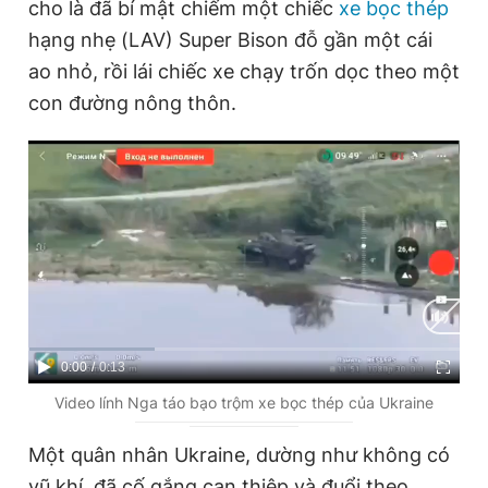
cho là đã bí mật chiếm một chiếc
xe bọc thép
hạng nhẹ (LAV) Super Bison đỗ gần một cái
ao nhỏ, rồi lái chiếc xe chạy trốn dọc theo một
Đọc Thanh Niên trên điện thoại
con đường nông thôn.
Theo dõi báo trên
Hotline
Liên hệ quảng cáo
0906 645 777
0908 780 404
Đặt báo
Quảng cáo
RSS
Tòa soạn
Chính sách bảo
C
0:00
/
D
0:13
Tổng biên tập: Nguyễn Ngọc Toàn
u
u
Video lính Nga táo bạo trộm xe bọc thép của Ukraine
Phó tổng biên tập thường trực: Hải Thành
Phó tổng biên tập: Lâm Hiếu Dũng
r
r
Một quân nhân Ukraine, dường như không có
Phó tổng biên tập: Trần Việt Hưng
r
a
Tổng thư ký tòa soạn: Đức Trung
vũ khí, đã cố gắng can thiệp và đuổi theo