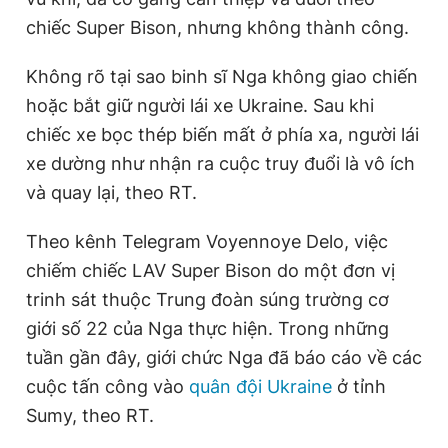
e
t
Giấy phép xuất bản số 110/GP - BTTTT cấp ngày 24.3.2020
chiếc Super Bison, nhưng không thành công.
© 2003-2026 Bản quyền thuộc về Báo Thanh Niên. Cấm sao
n
i
chép dưới mọi hình thức nếu không có sự chấp thuận bằng văn
t
o
bản. Phát triển bởi ePi Technologies, JSC.
Không rõ tại sao binh sĩ Nga không giao chiến
T
n
hoặc bắt giữ người lái xe Ukraine. Sau khi
i
chiếc xe bọc thép biến mất ở phía xa, người lái
m
xe dường như nhận ra cuộc truy đuổi là vô ích
và quay lại, theo RT.
e
Theo kênh Telegram Voyennoye Delo, việc
chiếm chiếc LAV Super Bison do một đơn vị
trinh sát thuộc Trung đoàn súng trường cơ
giới số 22 của Nga thực hiện. Trong những
tuần gần đây, giới chức Nga đã báo cáo về các
cuộc tấn công vào
quân đội Ukraine
ở tỉnh
Sumy, theo RT.