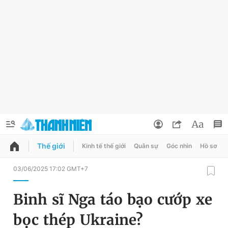
Thế giới
Kinh tế thế giới
Quân sự
Góc nhìn
Hồ sơ
QUẢNG CÁO
ĐẶT BÁO
03/06/2025 17:02 GMT+7
Thông tin tài khoản
Binh sĩ Nga táo bạo cướp xe
Đổi mật khẩu
Chuyên mục
bọc thép Ukraine?
Tin đã lưu