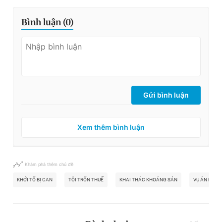
Bình luận (
0
)
Gửi bình luận
Xem thêm bình luận
Khám phá thêm chủ đề
KHỞI TỐ BỊ CAN
TỘI TRỐN THUẾ
KHAI THÁC KHOÁNG SẢN
VỤ ÁN HÌNH