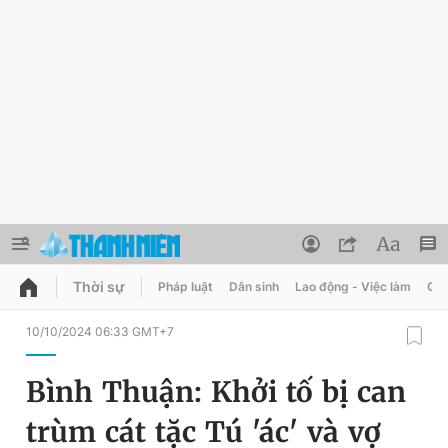
Thời sự
Pháp luật
Dân sinh
Lao động - Việc làm
Quy
QUẢNG CÁO
ĐẶT BÁO
10/10/2024 06:33 GMT+7
Thông tin tài khoản
Bình Thuận: Khởi tố bị can
Đổi mật khẩu
Chuyên mục
trùm cát tặc Tú 'ác' và vợ
Tin đã lưu