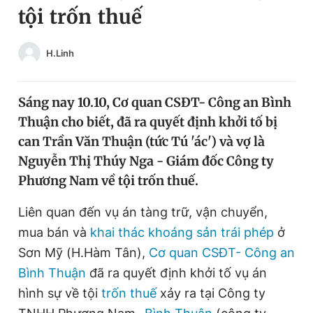
tội trốn thuế
Chuyên mục khác
Tin đã xem
Chào ngày mới
Tin 24h
H.Linh
Đăng xuất
Tin thị trường
Tin 360
Sáng nay 10.10, Cơ quan CSĐT- Công an Bình
Thuận cho biết, đã ra quyết định khởi tố bị
Video
Magazine
can Trần Văn Thuận (tức Tú 'ác') và vợ là
Nguyễn Thị Thúy Nga - Giám đốc Công ty
Phương Nam về tội trốn thuế.
Sản phẩm khác
Liên quan đến vụ án tàng trữ, vận chuyển,
Tiện ích
Bạn cần biết
mua bán và
khai thác khoáng sản trái phép
ở
Sơn Mỹ (H.Hàm Tân),
Cơ quan CSĐT- Công an
Thông tin tòa soạn
Liên hệ quảng cáo
Bình Thuận
đã ra quyết định khởi tố vụ án
hình sự về tội
trốn thuế
xảy ra tại Công ty