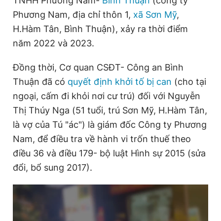
TNHH Phương Nam-
Bình Thuận
(công ty
Phương Nam, địa chỉ thôn 1,
xã Sơn Mỹ
,
H.Hàm Tân, Bình Thuận), xảy ra thời điểm
Đọc Thanh Niên trên điện thoại
năm 2022 và 2023.
Đồng thời, Cơ quan CSĐT- Công an Bình
Thuận đã có
quyết định khởi tố bị can
(cho tại
Theo dõi báo trên
ngoại, cấm đi khỏi nơi cư trú) đối với Nguyễn
Thị Thúy Nga (51 tuổi, trú Sơn Mỹ, H.Hàm Tân,
Hotline
Liên hệ quảng cáo
là vợ của Tú "ác") là giám đốc Công ty Phương
0906 645 777
0908 780 404
Nam, để điều tra về hành vi trốn thuế theo
điều 36 và điều 179- bộ luật Hình sự 2015 (sửa
Đặt báo
Quảng cáo
RSS
Tòa soạn
Chính sách bảo
đổi, bổ sung 2017).
Tổng biên tập: Nguyễn Ngọc Toàn
Phó tổng biên tập thường trực: Hải Thành
Phó tổng biên tập: Lâm Hiếu Dũng
Phó tổng biên tập: Trần Việt Hưng
Tổng thư ký tòa soạn: Đức Trung