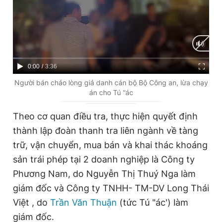
Giấy phép xuất bản số 110/GP - BTTTT cấp ngày 24.3.2020
© 2003-2026 Bản quyền thuộc về Báo Thanh Niên. Cấm sao
chép dưới mọi hình thức nếu không có sự chấp thuận bằng văn
bản. Phát triển bởi ePi Technologies, JSC.
C
0:00
/
D
3:36
u
u
Người bán cháo lòng giả danh cán bộ Bộ Công an, lừa chạy
án cho Tú “ác
r
r
r
a
Theo cơ quan điều tra, thực hiện quyết định
e
t
thành lập đoàn thanh tra liên ngành về tàng
n
i
trữ, vận chuyển, mua bán và khai thác khoáng
t
o
sản trái phép tại 2 doanh nghiệp là Công ty
T
n
Phương Nam, do Nguyễn Thị Thuý Nga làm
i
giám đốc và Công ty TNHH- TM-DV Long Thái
m
Việt , do
Trần Văn Thuận
(tức Tú "ác') làm
giám đốc.
e