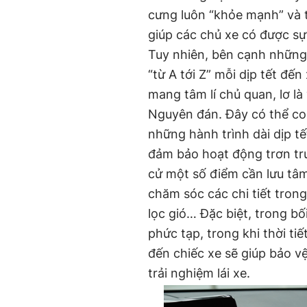
cưng luôn “khỏe mạnh” và t
giúp các chủ xe có được sự
Tuy nhiên, bên cạnh những 
“từ A tới Z” mỗi dịp tết đế
mang tâm lí chủ quan, lơ là
Nguyên đán. Đây có thể coi
những hành trình dài dịp t
đảm bảo hoạt động trơn tr
cử một số điểm cần lưu tâm
chăm sóc các chi tiết trong
lọc gió… Đặc biệt, trong bố
phức tạp, trong khi thời t
đến chiếc xe sẽ giúp bảo v
trải nghiệm lái xe.