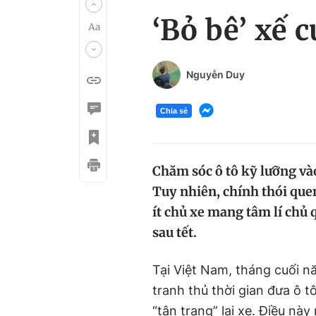
‘Bỏ bê’ xế 
Nguyễn Duy
Chia sẻ
Chăm sóc ô tô kỹ lưỡng vào
Tuy nhiên, chính thói qu
ít chủ xe mang tâm lí chủ 
sau tết.
Tại Việt Nam, tháng cuối n
tranh thủ thời gian đưa ô 
“tân trang” lại xe. Điều nà