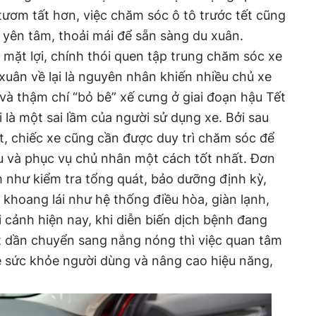
ươm tất hơn, việc chăm sóc ô tô trước tết cũng
 yên tâm, thoải mái để sẵn sàng du xuân.
mặt lợi, chính thói quen tập trung chăm sóc xe
n xuân về lại là nguyên nhân khiến nhiều chủ xe
 và thậm chí “bỏ bê” xế cưng ở giai đoạn hậu Tết
 là một sai lầm của người sử dụng xe. Bởi sau
ết, chiếc xe cũng cần được duy trì chăm sóc để
u và phục vụ chủ nhân một cách tốt nhất. Đơn
 như kiểm tra tổng quát, bảo dưỡng định kỳ,
 khoang lái như hệ thống điều hòa, giàn lạnh,
i cảnh hiện nay, khi diễn biến dịch bệnh đang
iết dần chuyển sang nắng nóng thì việc quan tâm
ệ sức khỏe người dùng và nâng cao hiệu năng,