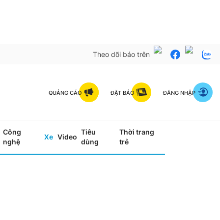
Theo dõi báo trên
QUẢNG CÁO
ĐẶT BÁO
ĐĂNG NHẬP
Công
Tiêu
Thời trang
Xe
Video
nghệ
dùng
trẻ