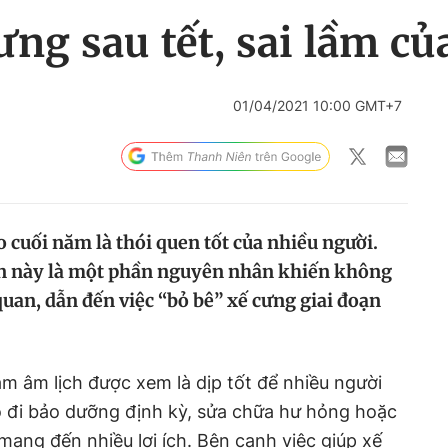
cưng sau tết, sai lầm c
01/04/2021 10:00 GMT+7
 cuối năm là thói quen tốt của nhiều người.
en này là một phần nguyên nhân khiến không
quan, dẫn đến việc “bỏ bê” xế cưng giai đoạn
ăm âm lịch được xem là dịp tốt để nhiều người
tô đi bảo dưỡng định kỳ, sửa chữa hư hỏng hoặc
y mang đến nhiều lợi ích. Bên cạnh việc giúp xế