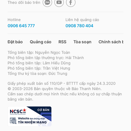
Theo dõi báo trên
Hotline
Liên hệ quảng cáo
0906 645 777
0908 780 404
Đặt báo
Quảng cáo
RSS
Tòa soạn
Chính sách bảo
Tổng biên tập: Nguyễn Ngọc Toàn
Phó tổng biên tập thường trực: Hải Thành
Phó tổng biên tập: Lâm Hiếu Dũng
Phó tổng biên tập: Trần Việt Hưng
Tổng thư ký tòa soạn: Đức Trung
Giấy phép xuất bản số 110/GP - BTTTT cấp ngày 24.3.2020
© 2003-2026 Bản quyền thuộc về Báo Thanh Niên.
Cấm sao chép dưới mọi hình thức nếu không có sự chấp thuận
bằng văn bản.