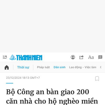
Thời sự
Pháp luật
Dân sinh
Lao động - Việc làm
Quy
QUẢNG CÁO
ĐẶT BÁO
23/12/2024 18:13 GMT+7
Thông tin tài khoản
Bộ Công an bàn giao 200
Đổi mật khẩu
Chuyên mục
căn nhà cho hộ nghèo miền
Tin đã lưu