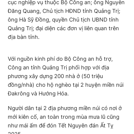
cục nghiệp vụ thuộc Bộ Công an; ông Nguyễn
Giấy phép xuất bản số 110/GP - BTTTT cấp ngày 24.3.2020
Đăng Quang, Chủ tịch HĐND tỉnh Quảng Trị;
© 2003-2026 Bản quyền thuộc về Báo Thanh Niên. Cấm sao
chép dưới mọi hình thức nếu không có sự chấp thuận bằng văn
ông Hà Sỹ Đồng, quyền Chủ tịch UBND tỉnh
bản. Phát triển bởi ePi Technologies, JSC.
Quảng Trị; đại diện các đơn vị liên quan trên
địa bàn tỉnh.
Với nguồn kinh phí do Bộ Công an hỗ trợ,
Công an tỉnh Quảng Trị phối hợp với địa
phương xây dựng 200 nhà ở (50 triệu
đồng/nhà) cho hộ nghèo tại 2 huyện miền núi
Đakrông và Hướng Hóa.
Người dân tại 2 địa phương miền núi có nơi ở
mới kiên cố, an toàn trong mùa mưa lũ cũng
như mái ấm để đón Tết Nguyên đán Ất Tỵ