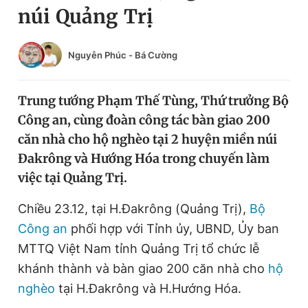
núi Quảng Trị
Chuyên mục khác
Tin đã xem
Chào ngày mới
Tin 24h
Nguyễn Phúc
-
Bá Cường
Đăng xuất
Tin thị trường
Tin 360
Trung tướng Phạm Thế Tùng, Thứ trưởng Bộ
Công an, cùng đoàn công tác bàn giao 200
Video
Magazine
căn nhà cho hộ nghèo tại 2 huyện miền núi
Đakrông và Hướng Hóa trong chuyến làm
việc tại Quảng Trị.
Sản phẩm khác
Chiều 23.12, tại H.Đakrông (Quảng Trị),
Bộ
Tiện ích
Bạn cần biết
Công an
phối hợp với Tỉnh ủy, UBND, Ủy ban
MTTQ Việt Nam tỉnh Quảng Trị tổ chức lễ
Thông tin tòa soạn
Liên hệ quảng cáo
khánh thành và bàn giao 200 căn nhà cho
hộ
nghèo
tại H.Đakrông và H.Hướng Hóa.