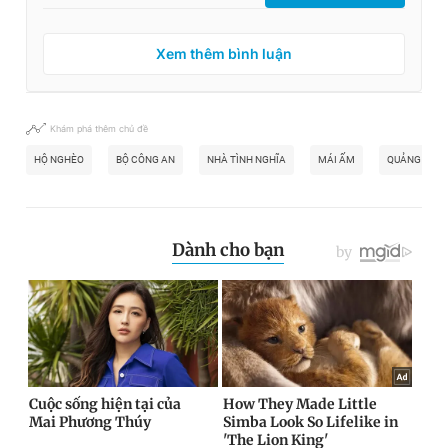
Xem thêm bình luận
Khám phá thêm chủ đề
HỘ NGHÈO
BỘ CÔNG AN
NHÀ TÌNH NGHĨA
MÁI ẤM
QUẢNG TRỊ