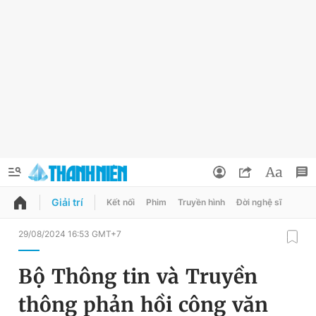
Giải trí
Kết nối
Phim
Truyền hình
Đời nghệ sĩ
QUẢNG CÁO
ĐẶT BÁO
29/08/2024 16:53 GMT+7
Thông tin tài khoản
Bộ Thông tin và Truyền
Đổi mật khẩu
Chuyên mục
thông phản hồi công văn
Tin đã lưu