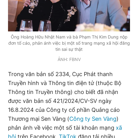
Đọc Thanh Niên trên điện thoại
Ông Hoàng Hữu Nhật Nam và bà Phạm Thị Kim Dung nộp
đơn tố cáo, phản ánh việc bị một số trang mạng xã hội đăng
tin sai sự thật
Theo dõi báo trên
ẢNH: FBNV
Trong văn bản số 2334, Cục Phát thanh
Hotline
Liên hệ quảng cáo
Truyền hình và Thông tin điện tử (thuộc Bộ
0906 645 777
0908 780 404
Thông tin Truyền thông) cho biết đã nhận
Đặt báo
Quảng cáo
RSS
Tòa soạn
Chính sách bảo
được văn bản số 421/2024/CV-SV ngày
16.8.2024 của Công ty cổ phần Quảng cáo
Tổng biên tập: Nguyễn Ngọc Toàn
Phó tổng biên tập thường trực: Hải Thành
Thương mại Sen Vàng (
Công ty Sen Vàng
)
Phó tổng biên tập: Lâm Hiếu Dũng
phản ánh về việc một số tài khoản mạng
xã
Phó tổng biên tập: Trần Việt Hưng
Tổng thư ký tòa soạn: Đức Trung
hội
trên Facebook,
TikTok
đăng tải nhiều