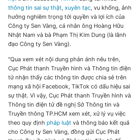
Giấy phép xuất bản số 110/GP - BTTTT cấp ngày 24.3.2020
thông tin sai sự thật
,
xuyên tạc
, vu khống, ảnh
© 2003-2026 Bản quyền thuộc về Báo Thanh Niên. Cấm sao
hưởng nghiêm trọng tới quyền và lợi ích của
chép dưới mọi hình thức nếu không có sự chấp thuận bằng văn
bản. Phát triển bởi ePi Technologies, JSC.
Công ty Sen Vàng, cá nhân ông Hoàng Hữu
Nhật Nam và bà Phạm Thị Kim Dung (là lãnh
đạo Công ty Sen Vàng).
"Qua xem xét nội dung phản ánh nêu trên,
Cục Phát thanh Truyền hình và Thông tin điện
tử nhận thấy các thông tin được chia sẻ trên
mạng xã hội Facebook, TikTok có dấu hiệu sai
sự thật. Vì vậy, Cục Phát thanh Truyền hình và
Thông tin điện tử đề nghị Sở Thông tin và
Truyền thông TP.HCM xem xét, xử lý vụ việc
theo quy định
pháp luật
và thông báo kết quả
cho Công ty Sen Vàng, đồng gửi Cục Phát