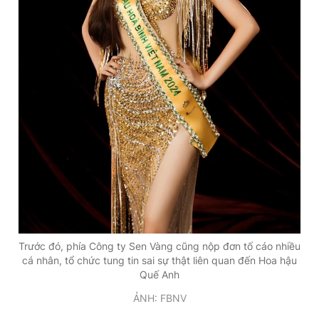
Trước đó, phía Công ty Sen Vàng cũng nộp đơn tố cáo nhiều
cá nhân, tổ chức tung tin sai sự thật liên quan đến Hoa hậu
Quế Anh
ẢNH: FBNV