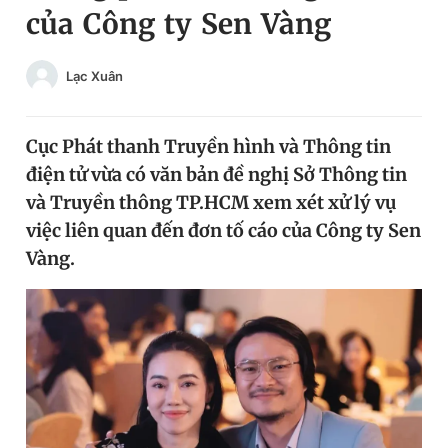
của Công ty Sen Vàng
Chuyên mục khác
Tin đã xem
Chào ngày mới
Tin 24h
Lạc Xuân
Đăng xuất
Tin thị trường
Tin 360
Cục Phát thanh Truyền hình và Thông tin
điện tử vừa có văn bản đề nghị Sở Thông tin
Video
Magazine
và Truyền thông TP.HCM xem xét xử lý vụ
việc liên quan đến đơn tố cáo của Công ty Sen
Vàng.
Sản phẩm khác
Tiện ích
Bạn cần biết
Thông tin tòa soạn
Liên hệ quảng cáo