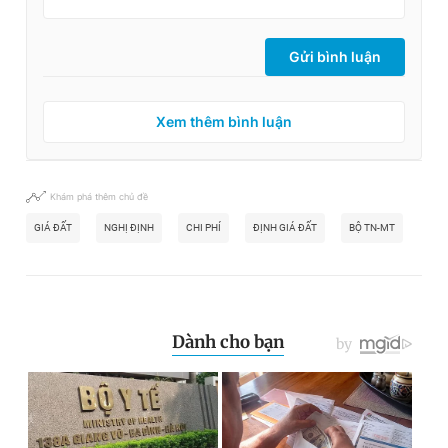
Gửi bình luận
Xem thêm bình luận
Khám phá thêm chủ đề
GIÁ ĐẤT
NGHỊ ĐỊNH
CHI PHÍ
ĐỊNH GIÁ ĐẤT
BỘ TN-MT