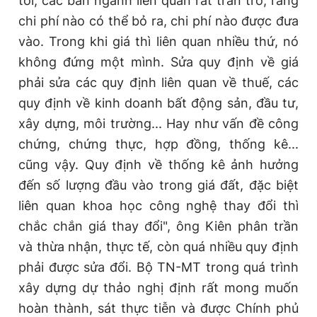
tôi, các ban ngành liên quan rất trăn trở, rằng
Giấy phép xuất bản số 110/GP - BTTTT cấp ngày 24.3.2020
chi phí nào có thể bỏ ra, chi phí nào được đưa
© 2003-2026 Bản quyền thuộc về Báo Thanh Niên. Cấm sao
chép dưới mọi hình thức nếu không có sự chấp thuận bằng văn
vào. Trong khi giá thì liên quan nhiều thứ, nó
bản. Phát triển bởi ePi Technologies, JSC.
không đứng một mình. Sửa quy định về giá
phải sửa các quy định liên quan về thuế, các
quy định về kinh doanh bất động sản, đầu tư,
xây dựng, môi trường... Hay như vấn đề công
chứng, chứng thực, hợp đồng, thống kê...
cũng vậy. Quy định về thống kê ảnh hưởng
đến số lượng đầu vào trong giá đất, đặc biệt
liên quan khoa học công nghệ thay đổi thì
chắc chắn giá thay đổi", ông Kiên phân trần
và thừa nhận, thực tế, còn quá nhiều quy định
phải được sửa đổi. Bộ TN-MT trong quá trình
xây dựng dự thảo nghị định rất mong muốn
hoàn thành, sát thực tiễn và được Chính phủ