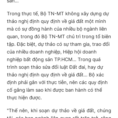
sản...
Trong thực tế, Bộ TN-MT không xây dựng dự
Đọc Thanh Niên trên điện thoại
thảo nghị định quy định về giá đất một mình
mà có sự đồng hành của nhiều bộ ngành liên
quan, trong đó Bộ TN-MT chủ trì trong tổ biên
tập. Đặc biệt, dự thảo có sự tham gia, trao đổi
Theo dõi báo trên
của nhiều doanh nghiệp, Hiệp hội doanh
nghiệp bất động sản TP.HCM... Trong quá
Hotline
Liên hệ quảng cáo
trình soạn thảo sửa đổi luật Đất đai, hay dự
0906 645 777
0908 780 404
thảo nghị định quy định về giá đất... Bộ xác
định phải gắn với thực tiễn, nên các quy định
Đặt báo
Quảng cáo
RSS
Tòa soạn
Chính sách bảo
cố gắng làm sao khi được ban hành có thể
Tổng biên tập: Nguyễn Ngọc Toàn
thực hiện được.
Phó tổng biên tập thường trực: Hải Thành
Phó tổng biên tập: Lâm Hiếu Dũng
Phó tổng biên tập: Trần Việt Hưng
"Thế nên, khi soạn dự thảo về giá đất, chúng
Tổng thư ký tòa soạn: Đức Trung