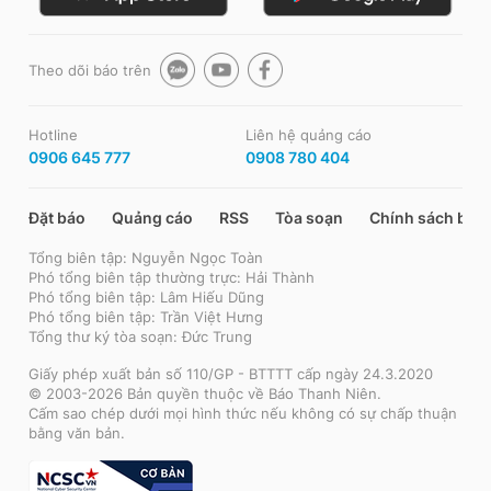
Theo dõi báo trên
Hotline
Liên hệ quảng cáo
0906 645 777
0908 780 404
Đặt báo
Quảng cáo
RSS
Tòa soạn
Chính sách bảo
Tổng biên tập: Nguyễn Ngọc Toàn
Phó tổng biên tập thường trực: Hải Thành
Phó tổng biên tập: Lâm Hiếu Dũng
Phó tổng biên tập: Trần Việt Hưng
Tổng thư ký tòa soạn: Đức Trung
Giấy phép xuất bản số 110/GP - BTTTT cấp ngày 24.3.2020
© 2003-2026 Bản quyền thuộc về Báo Thanh Niên.
Cấm sao chép dưới mọi hình thức nếu không có sự chấp thuận
bằng văn bản.