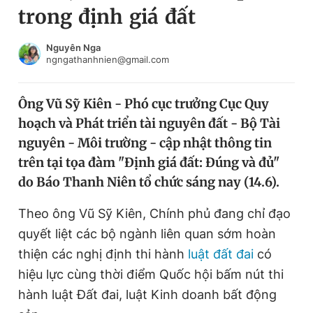
trong định giá đất
Chuyên mục khác
Tin đã xem
Chào ngày mới
Tin 24h
Nguyên Nga
ngngathanhnien@gmail.com
Đăng xuất
Tin thị trường
Tin 360
Ông Vũ Sỹ Kiên - Phó cục trưởng Cục Quy
hoạch và Phát triển tài nguyên đất - Bộ Tài
Video
Magazine
nguyên - Môi trường - cập nhật thông tin
trên tại tọa đàm "Định giá đất: Đúng và đủ"
do Báo Thanh Niên tổ chức sáng nay (14.6).
Sản phẩm khác
Tiện ích
Theo ông Vũ Sỹ Kiên, Chính phủ đang chỉ đạo
Bạn cần biết
quyết liệt các bộ ngành liên quan sớm hoàn
thiện các nghị định thi hành
luật đất đai
có
Thông tin tòa soạn
Liên hệ quảng cáo
hiệu lực cùng thời điểm Quốc hội bấm nút thi
hành luật Đất đai, luật Kinh doanh bất động