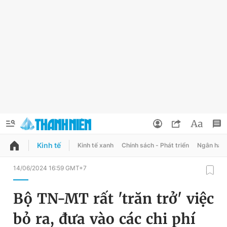
Kinh tế
Kinh tế xanh
Chính sách - Phát triển
Ngân hàn
QUẢNG CÁO
ĐẶT BÁO
14/06/2024 16:59 GMT+7
Thông tin tài khoản
Bộ TN-MT rất 'trăn trở' việc
Đổi mật khẩu
Chuyên mục
bỏ ra, đưa vào các chi phí
Tin đã lưu