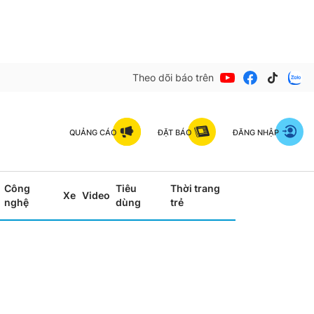
Theo dõi báo trên
QUẢNG CÁO
ĐẶT BÁO
ĐĂNG NHẬP
Công
Tiêu
Thời trang
Xe
Video
nghệ
dùng
trẻ