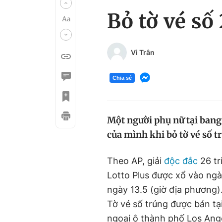
Bỏ tờ vé số
Vi Trân
Chia sẻ
Một người phụ nữ tại bang 
của mình khi bỏ tờ vé số t
Theo AP, giải
độc đắc
26 tr
Lotto Plus được xổ vào ngày
ngày 13.5 (giờ địa phương)
Tờ vé số trúng được bán tạ
ngoại ô thành phố Los Ang