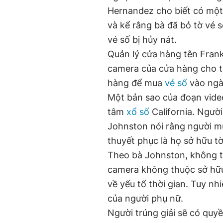
Hernandez cho biết có một
và kể rằng bà đã bỏ tờ vé s
vé số bị hủy nát.
Quản lý cửa hàng tên Frank
camera của cửa hàng cho t
hàng để mua
vé số
vào ngày
Một bản sao của đoạn vide
tâm
xổ số
California. Ngườ
Johnston nói rằng người m
thuyết phục là họ sở hữu tờ
Theo bà Johnston, không t
camera không thuộc sở hữu
về yếu tố thời gian. Tuy nh
của người phụ nữ.
Người trúng giải sẽ có qu