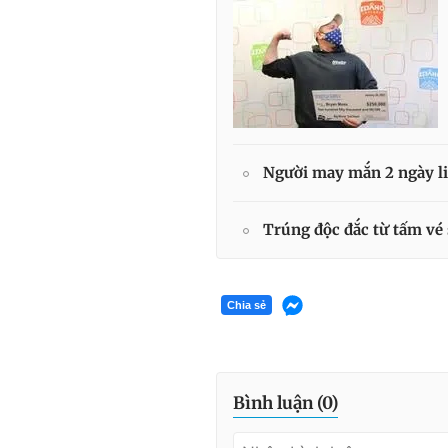
Người may mắn 2 ngày liê
Trúng độc đắc từ tấm vé 
Chia sẻ
Bình luận (
0
)