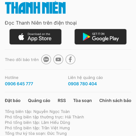
Đọc Thanh Niên trên điện thoại
Đọc Thanh Niên trên điện thoại
Theo dõi báo trên
Theo dõi báo trên
Hotline
Liên hệ quảng cáo
Hotline
Liên hệ quảng cáo
0906 645 777
0908 780 404
0906 645 777
0908 780 404
Đặt báo
Quảng cáo
RSS
Tòa soạn
Chính sách bảo m
Đặt báo
Quảng cáo
RSS
Tòa soạn
Chính sách bảo m
Tổng biên tập: Nguyễn Ngọc Toàn
Tổng biên tập: Nguyễn Ngọc Toàn
Phó tổng biên tập thường trực: Hải Thành
Phó tổng biên tập thường trực: Hải Thành
Phó tổng biên tập: Lâm Hiếu Dũng
Phó tổng biên tập: Lâm Hiếu Dũng
Phó tổng biên tập: Trần Việt Hưng
Phó tổng biên tập: Trần Việt Hưng
Tổng thư ký tòa soạn: Đức Trung
Tổng thư ký tòa soạn: Đức Trung