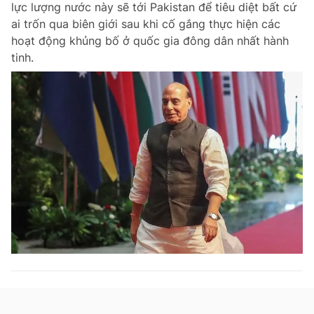
lực lượng nước này sẽ tới Pakistan để tiêu diệt bất cứ
Chuyên mục khác
ai trốn qua biên giới sau khi cố gắng thực hiện các
Tin đã xem
hoạt động khủng bố ở quốc gia đông dân nhất hành
Chào ngày mới
Tin 24h
tinh.
Đăng xuất
Tin thị trường
Tin 360
Video
Magazine
Sản phẩm khác
Tiện ích
Bạn cần biết
Thông tin tòa soạn
Liên hệ quảng cáo