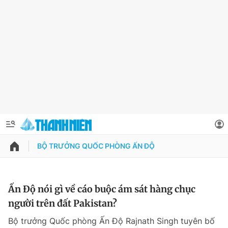
BỘ TRƯỞNG QUỐC PHÒNG ẤN ĐỘ
QUẢNG CÁO
ĐẶT BÁO
Thông tin tài khoản
Ấn Độ nói gì về cáo buộc ám sát hàng chục
người trên đất Pakistan?
Đổi mật khẩu
Chuyên mục
Bộ trưởng Quốc phòng Ấn Độ Rajnath Singh tuyên bố
Tin đã lưu