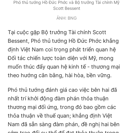
Phó thủ tướng Hồ Đức Phớc và Bộ trưởng Tài chính Mỹ
Giấy phép xuất bản số 110/GP - BTTTT cấp ngày 24.3.2020
Scott Bessent
© 2003-2026 Bản quyền thuộc về Báo Thanh Niên. Cấm sao
chép dưới mọi hình thức nếu không có sự chấp thuận bằng văn
ẢNH: BNG
bản. Phát triển bởi ePi Technologies, JSC.
Tại cuộc gặp Bộ trưởng Tài chính Scott
Bessent,
Phó thủ tướng
Hồ Đức Phớc khẳng
định Việt Nam coi trọng phát triển quan hệ
Đối tác chiến lược toàn diện với
Mỹ
, mong
muốn thúc đẩy quan hệ kinh tế - thương mại
theo hướng cân bằng, hài hòa, bền vững.
Phó thủ tướng
đánh giá cao việc bên hai đã
nhất trí khởi động đàm phán thỏa thuận
thương mại đối ứng, trong đó bao gồm các
thỏa thuận về thuế quan; khẳng định Việt
Nam đã sẵn sàng đàm phán, đề nghị hai bên
sớm trao đổi cụ thể để đạt thỏa thuận trong