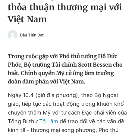
thỏa thuận thương mại với
Chuyên mục khác
Tin đã xem
Việt Nam
Chào ngày mới
Tin 24h
Đăng xuất
Đậu Tiến Đạt
Tin thị trường
Tin 360
Trong cuộc gặp với Phó thủ tướng Hồ Đức
Video
Magazine
Phớc, Bộ trưởng Tài chính Scott Bessen cho
biết, Chính quyền Mỹ cử ông làm trưởng
Sản phẩm khác
đoàn đàm phán với Việt Nam.
Tiện ích
Bạn cần biết
Ngày 10.4 (giờ địa phương), theo Bộ Ngoại
giao, tiếp tục các hoạt động trong khuôn khổ
Thông tin tòa soạn
Liên hệ quảng cáo
chuyến thăm
Mỹ
với tư cách Đặc phái viên của
Tổng Bí thư
Tô Lâm
để trao đổi về các vấn đề
kinh tế - thương mại song phương,
Phó thủ