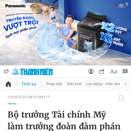
Thời sự
Pháp luật
Dân sinh
Lao động - Việc làm
Quy
QUẢNG CÁO
ĐẶT BÁO
11/04/2025 08:15 GMT+7
Thông tin tài khoản
Bộ trưởng Tài chính Mỹ
Đổi mật khẩu
Chuyên mục
làm trưởng đoàn đàm phán
Tin đã lưu