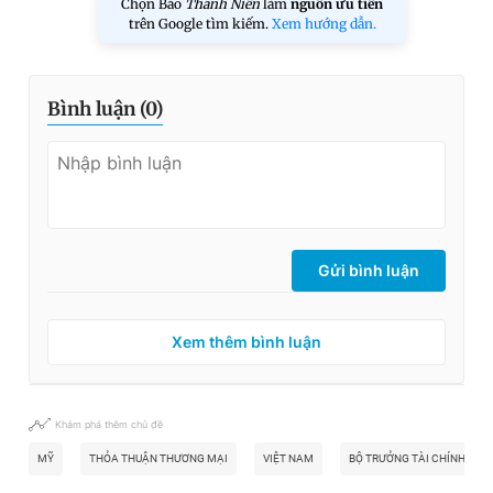
Chọn Báo
Thanh Niên
làm
nguồn ưu tiên
trên Google tìm kiếm.
Xem hướng dẫn.
Bình luận (
0
)
Gửi bình luận
Xem thêm bình luận
Khám phá thêm chủ đề
MỸ
THỎA THUẬN THƯƠNG MẠI
VIỆT NAM
BỘ TRƯỞNG TÀI CHÍNH MỸ