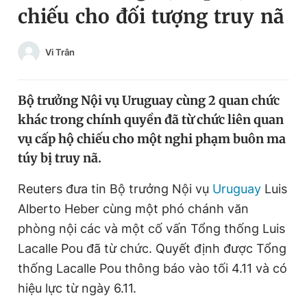
chiếu cho đối tượng truy nã
Chuyên mục khác
Tin đã xem
Chào ngày mới
Tin 24h
Vi Trân
Đăng xuất
Tin thị trường
Tin 360
Bộ trưởng Nội vụ Uruguay cùng 2 quan chức
khác trong chính quyền đã từ chức liên quan
Video
Magazine
vụ cấp hộ chiếu cho một nghi phạm buôn ma
túy bị truy nã.
Sản phẩm khác
Reuters đưa tin Bộ trưởng Nội vụ
Uruguay
Luis
Alberto Heber cùng một phó chánh văn
Tiện ích
Bạn cần biết
phòng nội các và một cố vấn Tổng thống Luis
Lacalle Pou đã từ chức. Quyết định được Tổng
Thông tin tòa soạn
Liên hệ quảng cáo
thống Lacalle Pou thông báo vào tối 4.11 và có
hiệu lực từ ngày 6.11.