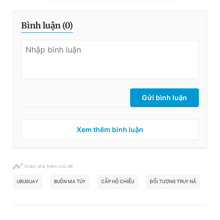
Bình luận (
0
)
Gửi bình luận
Xem thêm bình luận
Khám phá thêm chủ đề
URUGUAY
BUÔN MA TÚY
CẤP HỘ CHIẾU
ĐỐI TƯỢNG TRUY NÃ