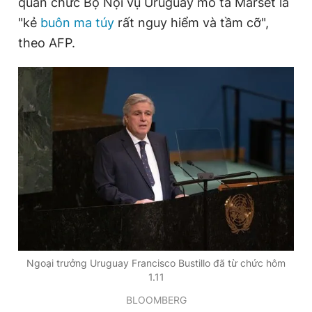
quan chức Bộ Nội vụ Uruguay mô tả Marset là
"kẻ
buôn ma túy
rất nguy hiểm và tầm cỡ",
theo AFP.
Ngoại trưởng Uruguay Francisco Bustillo đã từ chức hôm
1.11
BLOOMBERG