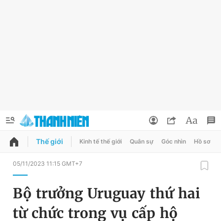
Thế giới
Kinh tế thế giới
Quân sự
Góc nhìn
Hồ sơ
QUẢNG CÁO
ĐẶT BÁO
05/11/2023 11:15 GMT+7
Thông tin tài khoản
Bộ trưởng Uruguay thứ hai
Đổi mật khẩu
Chuyên mục
từ chức trong vụ cấp hộ
Tin đã lưu