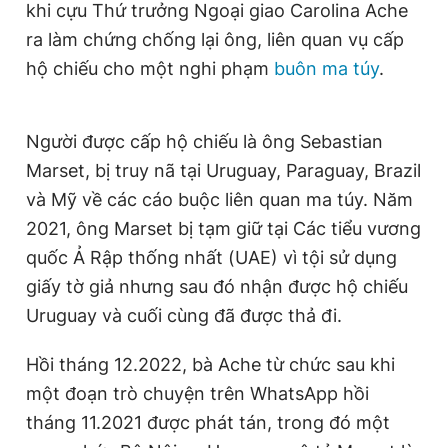
khi cựu Thứ trưởng Ngoại giao Carolina Ache
Giấy phép xuất bản số 110/GP - BTTTT cấp ngày 24.3.2020
ra làm chứng chống lại ông, liên quan vụ cấp
© 2003-2026 Bản quyền thuộc về Báo Thanh Niên. Cấm sao
chép dưới mọi hình thức nếu không có sự chấp thuận bằng văn
hộ chiếu cho một nghi phạm
buôn ma túy
.
bản. Phát triển bởi ePi Technologies, JSC.
Người được cấp hộ chiếu là ông Sebastian
Marset, bị truy nã tại Uruguay, Paraguay, Brazil
và Mỹ về các cáo buộc liên quan ma túy. Năm
2021, ông Marset bị tạm giữ tại Các tiểu vương
quốc Ả Rập thống nhất (UAE) vì tội sử dụng
giấy tờ giả nhưng sau đó nhận được hộ chiếu
Uruguay và cuối cùng đã được thả đi.
Hồi tháng 12.2022, bà Ache từ chức sau khi
một đoạn trò chuyện trên WhatsApp hồi
tháng 11.2021 được phát tán, trong đó một