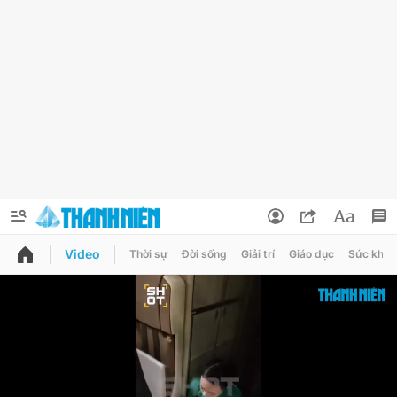
Video
Thời sự
Đời sống
Giải trí
Giáo dục
Sức khỏe
QUẢNG CÁO
ĐẶT BÁO
Thông tin tài khoản
Đổi mật khẩu
Chuyên mục
Tin đã lưu