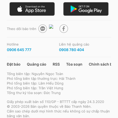
Theo dõi báo trên
Hotline
Liên hệ quảng cáo
0906 645 777
0908 780 404
Đặt báo
Quảng cáo
RSS
Tòa soạn
Chính sách bảo
Tổng biên tập: Nguyễn Ngọc Toàn
Phó tổng biên tập thường trực: Hải Thành
Phó tổng biên tập: Lâm Hiếu Dũng
Phó tổng biên tập: Trần Việt Hưng
Tổng thư ký tòa soạn: Đức Trung
Giấy phép xuất bản số 110/GP - BTTTT cấp ngày 24.3.2020
© 2003-2026 Bản quyền thuộc về Báo Thanh Niên.
Cấm sao chép dưới mọi hình thức nếu không có sự chấp thuận
bằng văn bản.