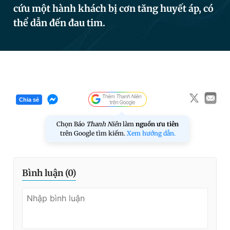
cứu một hành khách bị cơn tăng huyết áp, có
thể dẫn đến đau tim.
Đọc Thanh Niên trên điện thoại
Theo dõi báo trên
Chia sẻ
Chọn Báo
Thanh Niên
làm
nguồn ưu tiên
Hotline
Liên hệ quảng cáo
trên Google tìm kiếm.
Xem hướng dẫn.
0906 645 777
0908 780 404
Đặt báo
Quảng cáo
RSS
Tòa soạn
Chính sách bảo
Bình luận (
0
)
Tổng biên tập: Nguyễn Ngọc Toàn
Phó tổng biên tập thường trực: Hải Thành
Phó tổng biên tập: Lâm Hiếu Dũng
Phó tổng biên tập: Trần Việt Hưng
Tổng thư ký tòa soạn: Đức Trung