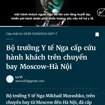
Chuyên mục khác
Tin đã xem
Chào ngày mới
Tin 24h
Đăng xuất
Tin thị trường
Tin 360
Current
0:16
/
Duration
1:16
Cập nhật lúc 09:59 15/09/2025 GMT+7
Time
Video
Magazine
Bộ trưởng Y tế Nga cấp cứu
hành khách trên chuyến
Sản phẩm khác
bay Moscow-Hà Nội
Tiện ích
Bạn cần biết
La Vi
lavivo91@gmail.com
Thông tin tòa soạn
Liên hệ quảng cáo
Bộ trưởng Y tế Nga Mikhail Murashko, trên
chuyến bay từ Moscow đến Hà Nội, đã cấp