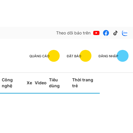
Theo dõi báo trên
QUẢNG CÁO
ĐẶT BÁO
ĐĂNG NHẬP
Công
Tiêu
Thời trang
Xe
Video
nghệ
dùng
trẻ