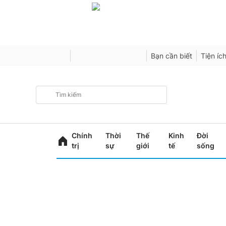
Bạn cần biết
Tiện íc
Chính
Thời
Thế
Kinh
Đời
trị
sự
giới
tế
sống