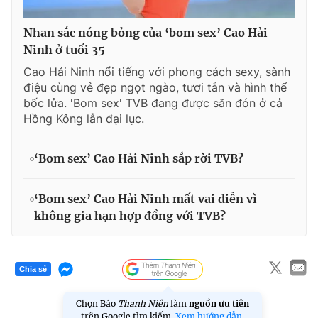
Nhan sắc nóng bỏng của ‘bom sex’ Cao Hải
Ninh ở tuổi 35
Cao Hải Ninh nổi tiếng với phong cách sexy, sành
điệu cùng vẻ đẹp ngọt ngào, tươi tắn và hình thể
bốc lửa. 'Bom sex' TVB đang được săn đón ở cả
Hồng Kông lẫn đại lục.
‘Bom sex’ Cao Hải Ninh sắp rời TVB?
‘Bom sex’ Cao Hải Ninh mất vai diễn vì
không gia hạn hợp đồng với TVB?
Chia sẻ
Chọn Báo
Thanh Niên
làm
nguồn ưu tiên
trên Google tìm kiếm.
Xem hướng dẫn.