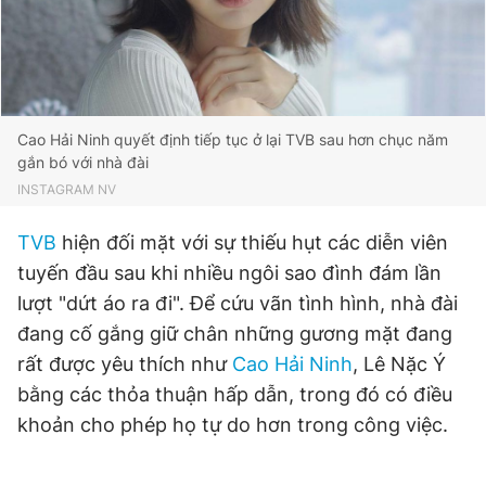
Đọc Thanh Niên trên điện thoại
Cao Hải Ninh quyết định tiếp tục ở lại TVB sau hơn chục năm
gắn bó với nhà đài
INSTAGRAM NV
Theo dõi báo trên
TVB
hiện đối mặt với sự thiếu hụt các diễn viên
tuyến đầu sau khi nhiều ngôi sao đình đám lần
Hotline
Liên hệ quảng cáo
0906 645 777
0908 780 404
lượt "dứt áo ra đi". Để cứu vãn tình hình, nhà đài
đang cố gắng giữ chân những gương mặt đang
Đặt báo
Quảng cáo
RSS
Tòa soạn
Chính sách bảo
rất được yêu thích như
Cao Hải Ninh
, Lê Nặc Ý
bằng các thỏa thuận hấp dẫn, trong đó có điều
Tổng biên tập: Nguyễn Ngọc Toàn
Phó tổng biên tập thường trực: Hải Thành
khoản cho phép họ tự do hơn trong công việc.
Phó tổng biên tập: Lâm Hiếu Dũng
Phó tổng biên tập: Trần Việt Hưng
Tổng thư ký tòa soạn: Đức Trung