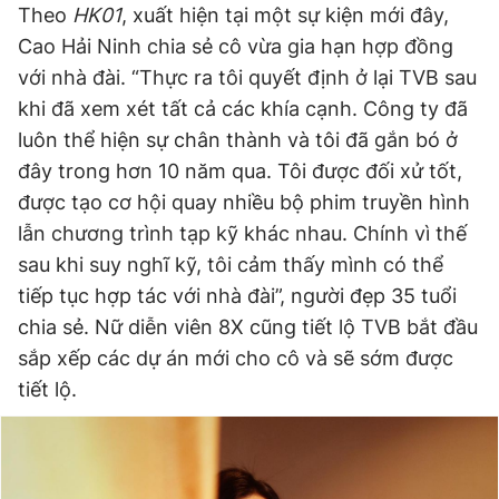
Theo
HK01
, xuất hiện tại một sự kiện mới đây,
Giấy phép xuất bản số 110/GP - BTTTT cấp ngày 24.3.2020
© 2003-2026 Bản quyền thuộc về Báo Thanh Niên. Cấm sao
Cao Hải Ninh chia sẻ cô vừa gia hạn hợp đồng
chép dưới mọi hình thức nếu không có sự chấp thuận bằng văn
với nhà đài. “Thực ra tôi quyết định ở lại TVB sau
bản. Phát triển bởi ePi Technologies, JSC.
khi đã xem xét tất cả các khía cạnh. Công ty đã
luôn thể hiện sự chân thành và tôi đã gắn bó ở
đây trong hơn 10 năm qua. Tôi được đối xử tốt,
được tạo cơ hội quay nhiều bộ phim truyền hình
lẫn chương trình tạp kỹ khác nhau. Chính vì thế
sau khi suy nghĩ kỹ, tôi cảm thấy mình có thể
tiếp tục hợp tác với nhà đài”, người đẹp 35 tuổi
chia sẻ. Nữ diễn viên 8X cũng tiết lộ TVB bắt đầu
sắp xếp các dự án mới cho cô và sẽ sớm được
tiết lộ.