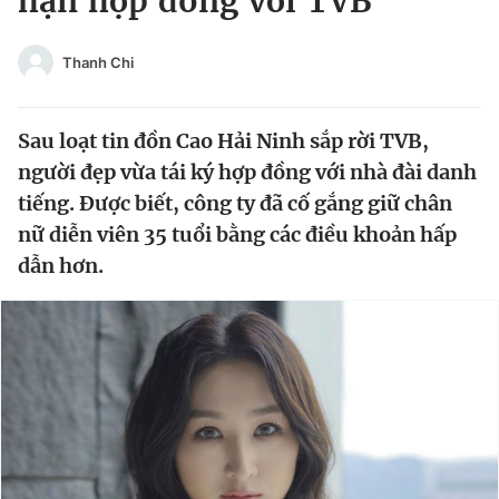
hạn hợp đồng với TVB
Chuyên mục khác
Tin đã xem
Thanh Chi
Chào ngày mới
Tin 24h
Đăng xuất
Sau loạt tin đồn Cao Hải Ninh sắp rời TVB,
Tin thị trường
Tin 360
người đẹp vừa tái ký hợp đồng với nhà đài danh
tiếng. Được biết, công ty đã cố gắng giữ chân
Video
Magazine
nữ diễn viên 35 tuổi bằng các điều khoản hấp
dẫn hơn.
Sản phẩm khác
Tiện ích
Bạn cần biết
Thông tin tòa soạn
Liên hệ quảng cáo