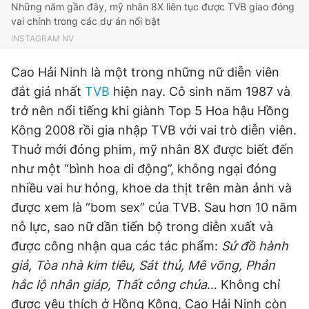
Những năm gần đây, mỹ nhân 8X liên tục được TVB giao đóng
vai chính trong các dự án nổi bật
INSTAGRAM NV
Cao Hải Ninh là một trong những nữ diễn viên
đắt giá nhất
TVB
hiện nay. Cô sinh năm 1987 và
trở nên nổi tiếng khi giành Top 5 Hoa hậu Hồng
Kông 2008 rồi gia nhập TVB với vai trò diễn viên.
Thuở mới đóng phim, mỹ nhân 8X được biết đến
như một “bình hoa di động”, không ngại đóng
nhiều vai hư hỏng, khoe da thịt trên màn ảnh và
được xem là “bom sex” của TVB. Sau hơn 10 năm
nỗ lực, sao nữ dần tiến bộ trong d
iễn xuất và
được công nhận qua các tác phẩm:
Sứ đồ hành
giả, Tòa nhà kim tiêu, Sát thủ, Mê võng, Phản
hắc lộ nhân giáp, Thất công chúa
… Không chỉ
được yêu thích ở Hồng Kông, Cao Hải Ninh còn