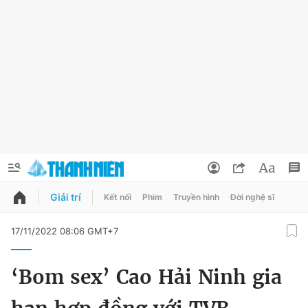
Giải trí
Kết nối
Phim
Truyền hình
Đời nghệ sĩ
QUẢNG CÁO
ĐẶT BÁO
17/11/2022 08:06 GMT+7
Thông tin tài khoản
‘Bom sex’ Cao Hải Ninh gia
Đổi mật khẩu
Chuyên mục
Tin đã lưu