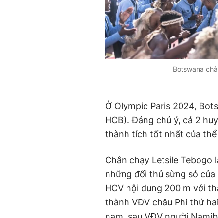
Botswana chào
Ở Olympic Paris 2024, Bot
HCB). Đáng chú ý, cả 2 huy
thành tích tốt nhất của th
Chân chạy Letsile Tebogo 
những đối thủ sừng sỏ của
HCV nội dung 200 m với thà
thành VĐV châu Phi thứ ha
nam, sau VĐV người Namibi