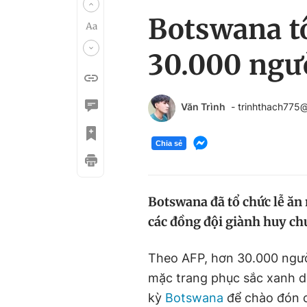
Botswana tô
30.000 ngườ
Văn Trình
- trinhthach775
Chia sẻ
Botswana đã tổ chức lễ ăn
các đồng đội giành huy ch
Theo AFP, hơn 30.000 người
mặc trang phục sắc xanh da
kỳ
Botswana
để chào đón c