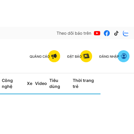
Theo dõi báo trên
QUẢNG CÁO
ĐẶT BÁO
ĐĂNG NHẬP
Công
Tiêu
Thời trang
Xe
Video
nghệ
dùng
trẻ