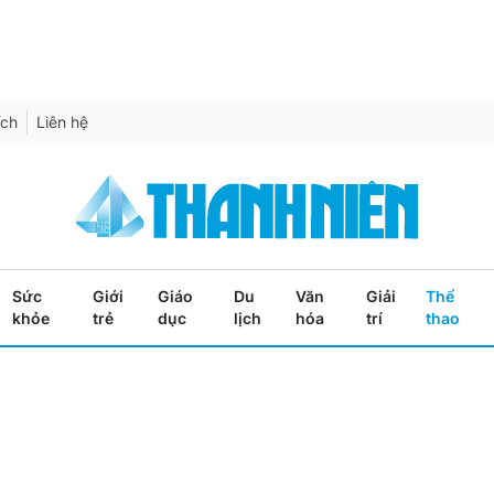
ích
Liên hệ
Sức
Giới
Giáo
Du
Văn
Giải
Thể
khỏe
trẻ
dục
lịch
hóa
trí
thao