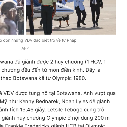
 đón những VĐV đặc biệt trở về từ Pháp
AFP
swana đã giành được 2 huy chương (1 HCV, 1
 chương đều đến từ môn điền kinh. Đây là
ể thao Botswana kể từ Olympic 1980.
là VĐV được tung hô tại Botswana. Anh vượt qua
 Mỹ như Kenny Bednarek, Noah Lyles để giành
nh tích 19,46 giây. Letsile Tebogo cũng trở
i giành huy chương Olympic ở nội dung 200 m
a Frankie Fredericks giành HCB tại Olympic