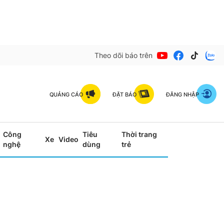
Theo dõi báo trên
QUẢNG CÁO
ĐẶT BÁO
ĐĂNG NHẬP
Công
Tiêu
Thời trang
Xe
Video
nghệ
dùng
trẻ