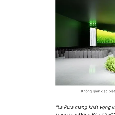
Không gian đặc biệ
"La Pura mang khát vọng kh
trung tâm Đông Bắc TP.HC