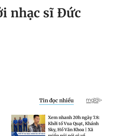
i nhạc sĩ Đức