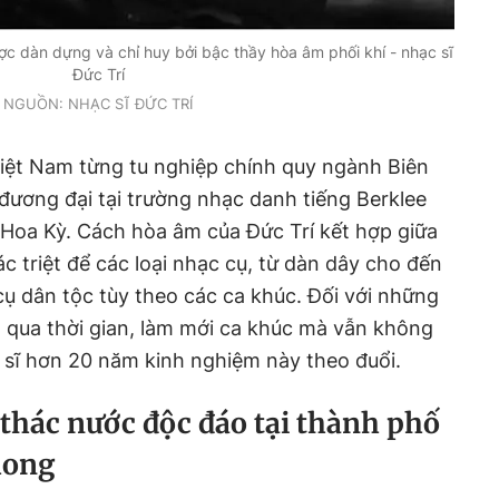
c dàn dựng và chỉ huy bởi bậc thầy hòa âm phối khí - nhạc sĩ
Đức Trí
NGUỒN: NHẠC SĨ ĐỨC TRÍ
 Việt Nam từng tu nghiệp chính quy ngành Biên
ương đại tại trường nhạc danh tiếng Berklee
 Hoa Kỳ. Cách hòa âm của Đức Trí kết hợp giữa
ác triệt để các loại nhạc cụ, từ dàn dây cho đến
ụ dân tộc tùy theo các ca khúc. Đối với những
 qua thời gian, làm mới ca khúc mà vẫn không
c sĩ hơn 20 năm kinh nghiệm này theo đuổi.
 thác nước độc đáo tại thành phố
hong