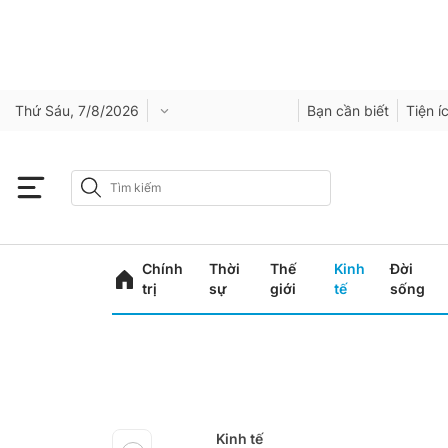
Thứ Sáu, 7/8/2026
Bạn cần biết
Tiện í
Chính
Thời
Thế
Kinh
Đời
trị
sự
giới
tế
sống
Kinh tế