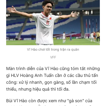
Giấy phép xuất bản số 110/GP - BTTTT cấp ngày 24.3.2020
© 2003-2026 Bản quyền thuộc về Báo Thanh Niên. Cấm sao
chép dưới mọi hình thức nếu không có sự chấp thuận bằng văn
bản. Phát triển bởi ePi Technologies, JSC.
Vĩ Hào chơi tốt trong trận ra quân
VFF
Màn trình diễn của Vĩ Hào cũng tóm tắt những
gì HLV Hoàng Anh Tuấn cần ở các cầu thủ tấn
công: xử lý nhanh, gọn gàng, số lần chạm tối
thiểu, nhưng hiệu quả thì tối đa.
Bùi Vĩ Hào còn được xem như "gà son" của