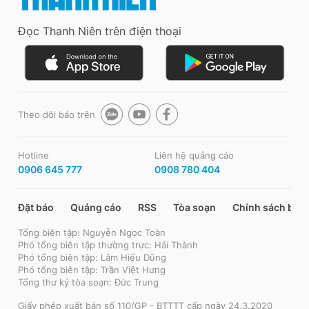
Đọc Thanh Niên trên điện thoại
Theo dõi báo trên
Hotline
Liên hệ quảng cáo
0906 645 777
0908 780 404
Đặt báo
Quảng cáo
RSS
Tòa soạn
Chính sách bảo
Tổng biên tập: Nguyễn Ngọc Toàn
Phó tổng biên tập thường trực: Hải Thành
Phó tổng biên tập: Lâm Hiếu Dũng
Phó tổng biên tập: Trần Việt Hưng
Tổng thư ký tòa soạn: Đức Trung
Giấy phép xuất bản số 110/GP - BTTTT cấp ngày 24.3.2020