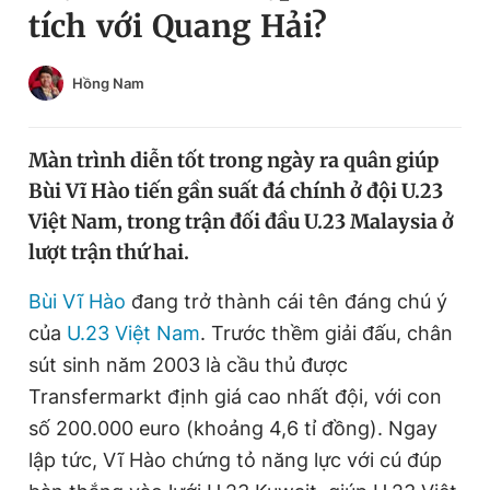
tích với Quang Hải?
Chuyên mục khác
Tin đã xem
Chào ngày mới
Tin 24h
Hồng Nam
Đăng xuất
Tin thị trường
Tin 360
Màn trình diễn tốt trong ngày ra quân giúp
Bùi Vĩ Hào tiến gần suất đá chính ở đội U.23
Video
Magazine
Việt Nam, trong trận đối đầu U.23 Malaysia ở
lượt trận thứ hai.
Sản phẩm khác
Bùi Vĩ Hào
đang trở thành cái tên đáng chú ý
của
U.23 Việt Nam
. Trước thềm giải đấu, chân
Tiện ích
Bạn cần biết
sút sinh năm 2003 là cầu thủ được
Transfermarkt
định giá cao nhất đội, với con
Thông tin tòa soạn
Liên hệ quảng cáo
số 200.000 euro (khoảng 4,6 tỉ đồng). Ngay
lập tức, Vĩ Hào chứng tỏ năng lực với cú đúp