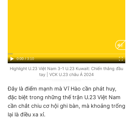
C
0:00
/
D
3:10
u
u
Highlight U.23 Việt Nam 3-1 U.23 Kuwait: Chiến thắng đầu
tay | VCK U.23 châu Á 2024
r
r
r
a
Đây là điểm mạnh mà Vĩ Hào cần phát huy,
e
t
đặc biệt trong những thế trận U.23 Việt Nam
n
i
cần chắt chiu cơ hội ghi bàn, mà khoảng trống
t
o
lại là điều xa xỉ.
T
n
i