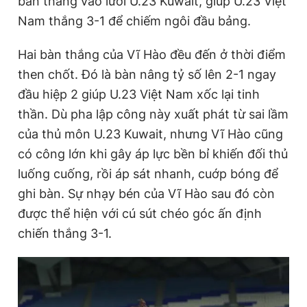
bàn thắng vào lưới U.23 Kuwait, giúp U.23 Việt
Nam thắng 3-1 để chiếm ngôi đầu bảng.
Đọc Thanh Niên trên điện thoại
Hai bàn thắng của Vĩ Hào đều đến ở thời điểm
then chốt. Đó là bàn nâng tỷ số lên 2-1 ngay
đầu hiệp 2 giúp U.23 Việt Nam xốc lại tinh
thần. Dù pha lập công này xuất phát từ sai lầm
Theo dõi báo trên
của thủ môn U.23 Kuwait, nhưng Vĩ Hào cũng
có công lớn khi gây áp lực bền bỉ khiến đối thủ
Hotline
Liên hệ quảng cáo
luống cuống, rồi áp sát nhanh, cuớp bóng để
0906 645 777
0908 780 404
ghi bàn. Sự nhạy bén của Vĩ Hào sau đó còn
được thể hiện với cú sút chéo góc ấn định
Đặt báo
Quảng cáo
RSS
Tòa soạn
Chính sách bảo
chiến thắng 3-1.
Tổng biên tập: Nguyễn Ngọc Toàn
Phó tổng biên tập thường trực: Hải Thành
Phó tổng biên tập: Lâm Hiếu Dũng
Phó tổng biên tập: Trần Việt Hưng
Tổng thư ký tòa soạn: Đức Trung