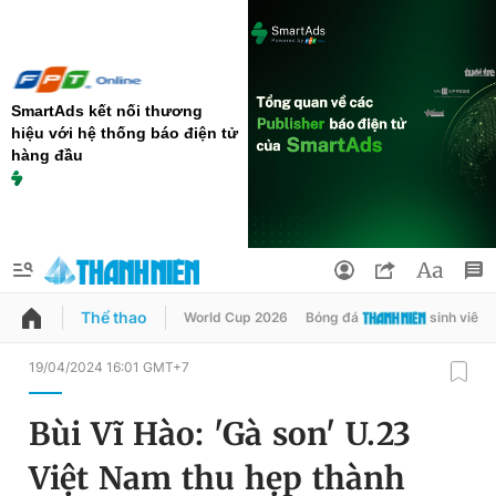
SmartAds kết nối thương
hiệu với hệ thống báo điện tử
hàng đầu
Thể thao
World Cup 2026
Bóng đá
sinh viên
QUẢNG CÁO
ĐẶT BÁO
19/04/2024 16:01 GMT+7
Thông tin tài khoản
Bùi Vĩ Hào: 'Gà son' U.23
Đổi mật khẩu
Chuyên mục
Việt Nam thu hẹp thành
Tin đã lưu