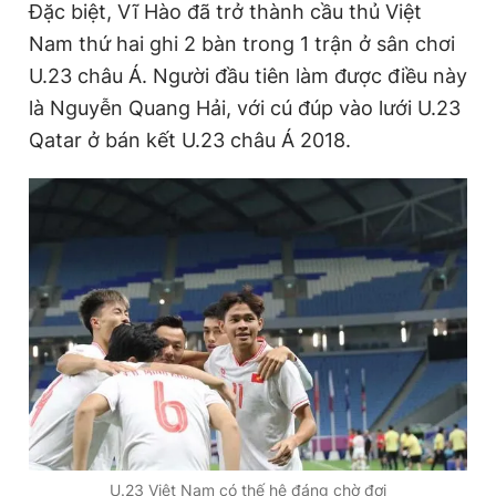
Đặc biệt, Vĩ Hào đã trở thành cầu thủ Việt
m
Nam thứ hai ghi 2 bàn trong 1 trận ở sân chơi
e
U.23 châu Á. Người đầu tiên làm được điều này
là Nguyễn Quang Hải, với cú đúp vào lưới U.23
Qatar ở bán kết U.23 châu Á 2018.
U.23 Việt Nam có thế hệ đáng chờ đợi