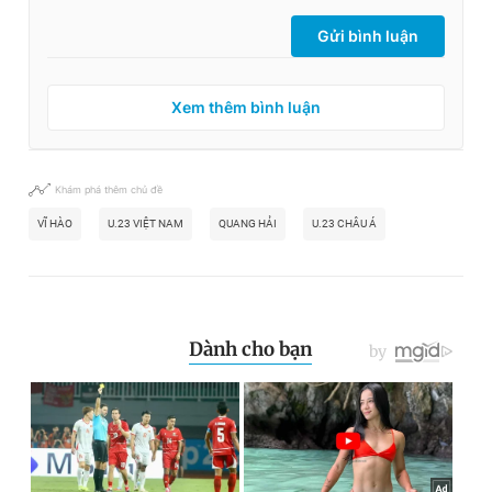
Gửi bình luận
Xem thêm bình luận
Khám phá thêm chủ đề
VĨ HÀO
U.23 VIỆT NAM
QUANG HẢI
U.23 CHÂU Á