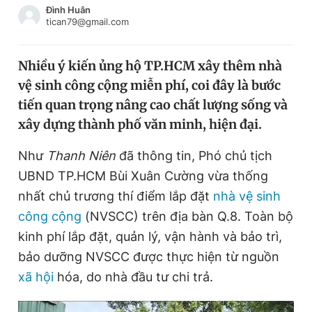
Đình Huân
Chuyên mục khác
tican79@gmail.com
Tin đã xem
Chào ngày mới
Tin 24h
Nhiều ý kiến ủng hộ TP.HCM xây thêm nhà
Đăng xuất
vệ sinh công cộng miễn phí, coi đây là bước
Tin thị trường
Tin 360
tiến quan trọng nâng cao chất lượng sống và
xây dựng thành phố văn minh, hiện đại.
Video
Magazine
Như
Thanh Niên
đã thông tin, Phó chủ tịch
UBND TP.HCM Bùi Xuân Cường vừa thống
Sản phẩm khác
nhất chủ trương thí điểm lắp đặt
nhà vệ sinh
Tiện ích
Bạn cần biết
công cộng
(NVSCC) trên địa bàn Q.8. Toàn bộ
kinh phí lắp đặt, quản lý, vận hành và bảo trì,
Thông tin tòa soạn
Liên hệ quảng cáo
bảo dưỡng NVSCC được thực hiện từ nguồn
xã hội
hóa, do nhà đầu tư chi trả.