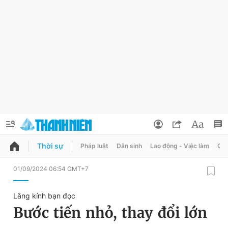
Thời sự
Pháp luật
Dân sinh
Lao động - Việc làm
Quy
QUẢNG CÁO
ĐẶT BÁO
01/09/2024 06:54 GMT+7
Thông tin tài khoản
Lăng kính bạn đọc
Đổi mật khẩu
Bước tiến nhỏ, thay đổi lớn
Chuyên mục
Tin đã lưu