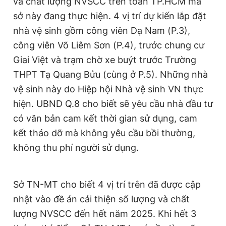
và chất lượng NVSCC trên toàn TP.HCM mà
Giấy phép xuất bản số 110/GP - BTTTT cấp ngày 24.3.2020
sở này đang thực hiện. 4 vị trí dự kiến lắp đặt
© 2003-2026 Bản quyền thuộc về Báo Thanh Niên. Cấm sao
chép dưới mọi hình thức nếu không có sự chấp thuận bằng văn
nhà vệ sinh gồm công viên Dạ Nam (P.3),
bản. Phát triển bởi ePi Technologies, JSC.
công viên Võ Liêm Sơn (P.4), trước chung cư
Giai Việt và trạm chờ xe buýt trước Trường
THPT Tạ Quang Bửu (cùng ở P.5). Những nhà
vệ sinh này do Hiệp hội Nhà vệ sinh VN thực
hiện. UBND Q.8 cho biết sẽ yêu cầu nhà đầu tư
có văn bản cam kết thời gian sử dụng, cam
kết tháo dỡ mà không yêu cầu bồi thường,
không thu phí người sử dụng.
Sở TN-MT cho biết 4 vị trí trên đã được cập
nhật vào đề án cải thiện số lượng và chất
lượng NVSCC đến hết năm 2025. Khi hết 3