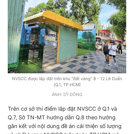
Đọc Thanh Niên trên điện thoại
Theo dõi báo trên
Hotline
Liên hệ quảng cáo
NVSCC được lắp đặt trên khu “đất vàng” 8 - 12 Lê Duẩn
0906 645 777
0908 780 404
(Q.1, TP.HCM)
ẢNH: SỸ ĐÔNG
Đặt báo
Quảng cáo
RSS
Tòa soạn
Chính sách bảo
Tổng biên tập: Nguyễn Ngọc Toàn
Trên cơ sở thí điểm lắp đặt NVSCC ở Q.1 và
Phó tổng biên tập thường trực: Hải Thành
Q.7, Sở TN-MT hướng dẫn Q.8 theo hướng
Phó tổng biên tập: Lâm Hiếu Dũng
Phó tổng biên tập: Trần Việt Hưng
gắn kết với nội dung đề án cải thiện số lượng
Tổng thư ký tòa soạn: Đức Trung