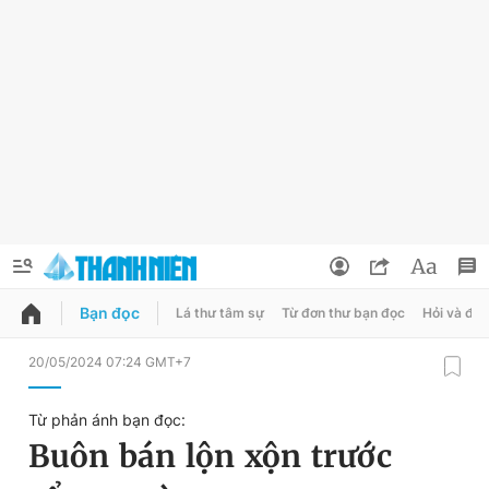
Bạn đọc
Lá thư tâm sự
Từ đơn thư bạn đọc
Hỏi và đá
QUẢNG CÁO
ĐẶT BÁO
20/05/2024 07:24 GMT+7
Thông tin tài khoản
Từ phản ánh bạn đọc:
Đổi mật khẩu
Buôn bán lộn xộn trước
Chuyên mục
Tin đã lưu