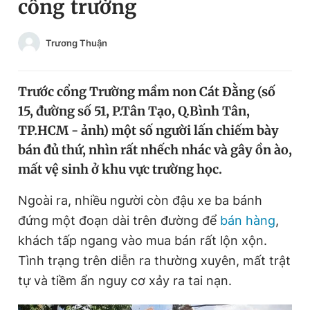
cổng trường
Chuyên mục khác
Tin đã xem
Trương Thuận
Chào ngày mới
Tin 24h
Đăng xuất
Tin thị trường
Tin 360
Trước cổng Trường mầm non Cát Đằng (số
15, đường số 51, P.Tân Tạo, Q.Bình Tân,
TP.HCM - ảnh) một số người lấn chiếm bày
Video
Magazine
bán đủ thứ, nhìn rất nhếch nhác và gây ồn ào,
mất vệ sinh ở khu vực trường học.
Sản phẩm khác
Ngoài ra, nhiều người còn đậu xe ba bánh
Tiện ích
Bạn cần biết
đứng một đoạn dài trên đường để
bán hàng
,
khách tấp ngang vào mua bán rất lộn xộn.
Thông tin tòa soạn
Liên hệ quảng cáo
Tình trạng trên diễn ra thường xuyên, mất trật
tự và tiềm ẩn nguy cơ xảy ra tai nạn.