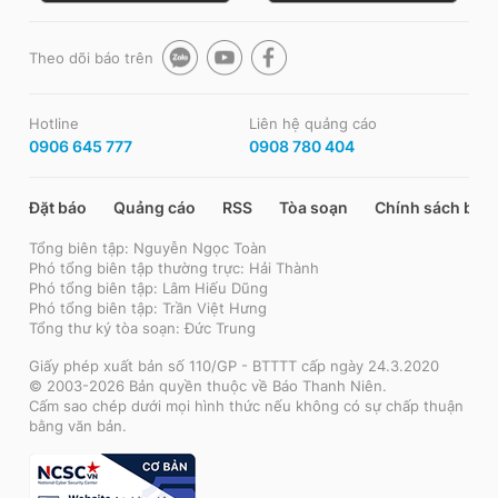
Theo dõi báo trên
Hotline
Liên hệ quảng cáo
0906 645 777
0908 780 404
Đặt báo
Quảng cáo
RSS
Tòa soạn
Chính sách bảo
Tổng biên tập: Nguyễn Ngọc Toàn
Phó tổng biên tập thường trực: Hải Thành
Phó tổng biên tập: Lâm Hiếu Dũng
Phó tổng biên tập: Trần Việt Hưng
Tổng thư ký tòa soạn: Đức Trung
Giấy phép xuất bản số 110/GP - BTTTT cấp ngày 24.3.2020
© 2003-2026 Bản quyền thuộc về Báo Thanh Niên.
Cấm sao chép dưới mọi hình thức nếu không có sự chấp thuận
bằng văn bản.