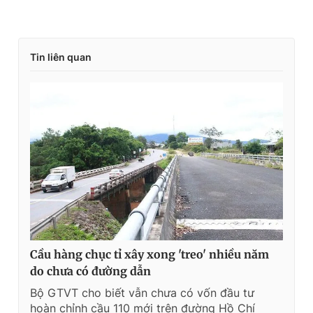
Giấy phép xuất bản số 110/GP - BTTTT cấp ngày 24.3.2020
© 2003-2026 Bản quyền thuộc về Báo Thanh Niên. Cấm sao
chép dưới mọi hình thức nếu không có sự chấp thuận bằng văn
bản. Phát triển bởi ePi Technologies, JSC.
Tin liên quan
Cầu hàng chục tỉ xây xong 'treo' nhiều năm
do chưa có đường dẫn
Bộ GTVT cho biết vẫn chưa có vốn đầu tư
hoàn chỉnh cầu 110 mới trên đường Hồ Chí