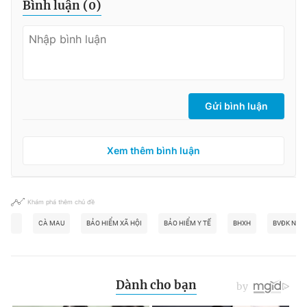
Bình luận (
0
)
Gửi bình luận
Xem thêm bình luận
Khám phá thêm chủ đề
CÀ MAU
BẢO HIỂM XÃ HỘI
BẢO HIỂM Y TẾ
BHXH
BVĐK NĂM