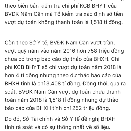
© 2003-2026 Bản quyền thuộc về Báo Thanh Niên. Cấm sao
theo biên bản kiểm tra chi phí KCB BHYT của
chép dưới mọi hình thức nếu không có sự chấp thuận bằng văn
bản. Phát triển bởi ePi Technologies, JSC.
BVĐK
Năm Căn mà Tổ kiểm tra xác định số tiền
vượt dự toán không thanh toán là 1,518 tỉ đồng.
Còn theo Sở Y tế, BVĐK
Năm Căn vượt trần,
vượt quỹ năm vào năm 2016 hơn 758 triệu đồng
chưa có trong báo cáo dự thảo của BHXH. Chi
phí KCB BHYT số chi vượt dự toán năm 2018 là
hơn 4 tỉ đồng nhưng theo dự thảo báo cáo của
BHXH tỉnh là chỉ 3,408 tỉ đồng. Đồng thời, qua rà
soát, BVĐK
Năm Căn vượt dự toán chưa thanh
toán năm 2018 là 1,518 tỉ đồng nhưng dự thảo
báo cáo của BHXH tỉnh chỉ 252 triệu đồng.
Do đó,
Sở Tài chính và Sở Y tế đề nghị BHXH
tỉnh rà soát và có sự thống nhất về số liệu.