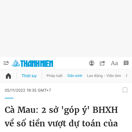
Thời sự
Pháp luật
Dân sinh
Lao động - Việc làm
Quy
QUẢNG CÁO
ĐẶT BÁO
05/11/2022 19:35 GMT+7
Thông tin tài khoản
Cà Mau: 2 sở 'góp ý' BHXH
Đổi mật khẩu
Chuyên mục
về số tiền vượt dự toán của
Tin đã lưu
Chuyên mục khác