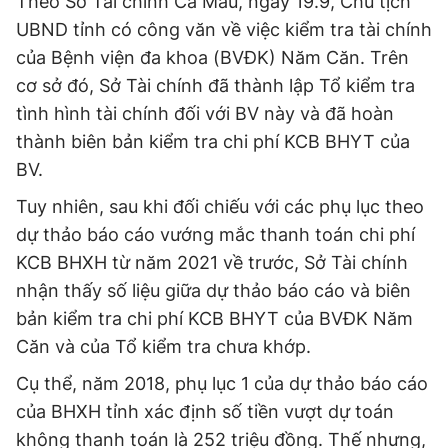
Theo Sở Tài chính Cà Mau, ngày 19.9, Chủ tịch
UBND tỉnh có công văn về việc kiểm tra tài chính
Đọc Thanh Niên trên điện thoại
của Bệnh viện đa khoa (BVĐK)
Năm Căn. Trên
cơ sở đó, Sở Tài chính đã thành lập Tổ kiểm tra
tình hình tài chính đối với BV này và
đã hoàn
thành biên bản kiểm tra chi phí KCB BHYT của
Theo dõi báo trên
BV.
Tuy nhiên,
sau khi đối chiếu với các phụ lục theo
Hotline
Liên hệ quảng cáo
dự thảo báo cáo vướng mắc thanh toán chi phí
0906 645 777
0908 780 404
KCB BHXH từ năm 2021 về trước, Sở Tài chính
nhận thấy số liệu giữa dự thảo báo cáo và biên
Đặt báo
Quảng cáo
RSS
Tòa soạn
Chính sách bảo
bản kiểm tra chi phí KCB BHYT của BVĐK Năm
Tổng biên tập: Nguyễn Ngọc Toàn
Căn và
của Tổ kiểm tra chưa khớp.
Phó tổng biên tập thường trực: Hải Thành
Phó tổng biên tập: Lâm Hiếu Dũng
Cụ thể, năm 2018, phụ lục 1 của dự thảo báo cáo
Phó tổng biên tập: Trần Việt Hưng
Tổng thư ký tòa soạn: Đức Trung
của BHXH tỉnh xác định số tiền vượt dự toán
không thanh toán là 252 triệu đồng. Thế nhưng,
Giấy phép xuất bản số 110/GP - BTTTT cấp ngày 24.3.2020