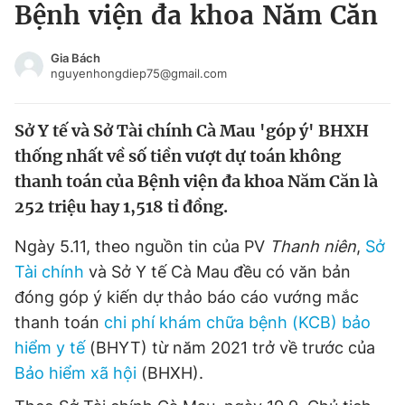
Bệnh viện đa khoa Năm Căn
Tin đã xem
Chào ngày mới
Tin 24h
Gia Bách
Đăng xuất
nguyenhongdiep75@gmail.com
Tin thị trường
Tin 360
Sở Y tế và Sở Tài chính Cà Mau 'góp ý' BHXH
Video
Magazine
thống nhất về số tiền vượt dự toán không
thanh toán của Bệnh viện đa khoa Năm Căn là
252 triệu hay 1,518 tỉ đồng.
Sản phẩm khác
Ngày 5.11, theo nguồn tin của PV
Thanh niên
,
Sở
Tiện ích
Bạn cần biết
Tài chính
và Sở Y tế Cà Mau đều có văn bản
đóng góp ý kiến dự thảo báo cáo vướng mắc
Thông tin tòa soạn
Liên hệ quảng cáo
thanh toán
chi phí khám chữa bệnh (KCB) bảo
hiểm y tế
(BHYT) từ năm 2021 trở về trước của
Bảo hiểm xã hội
(BHXH).