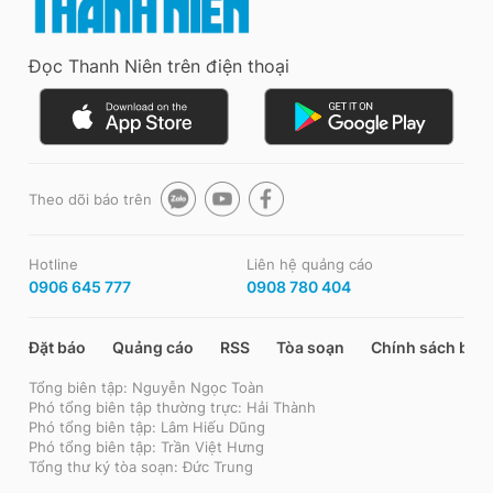
Đọc Thanh Niên trên điện thoại
Theo dõi báo trên
Hotline
Liên hệ quảng cáo
0906 645 777
0908 780 404
Đặt báo
Quảng cáo
RSS
Tòa soạn
Chính sách bảo
Tổng biên tập: Nguyễn Ngọc Toàn
Phó tổng biên tập thường trực: Hải Thành
Phó tổng biên tập: Lâm Hiếu Dũng
Phó tổng biên tập: Trần Việt Hưng
Tổng thư ký tòa soạn: Đức Trung