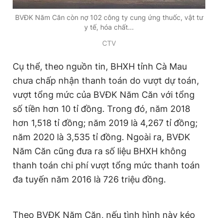
Giấy phép xuất bản số 110/GP - BTTTT cấp ngày 24.3.2020
BVĐK Năm Căn còn nợ 102 công ty cung ứng thuốc, vật tư
© 2003-2026 Bản quyền thuộc về Báo Thanh Niên. Cấm sao
chép dưới mọi hình thức nếu không có sự chấp thuận bằng văn
y tế, hóa chất...
bản. Phát triển bởi ePi Technologies, JSC.
CTV
Cụ thể, theo nguồn tin, BHXH tỉnh Cà Mau
chưa chấp nhận thanh toán do vượt dự toán,
vượt tổng mức của BVĐK Năm Căn với tổng
số tiền hơn 10 tỉ đồng. Trong đó, năm 2018
hơn 1,518 tỉ đồng; năm 2019 là 4,267 tỉ đồng;
năm 2020 là 3,535 tỉ đồng. Ngoài ra, BVĐK
Năm Căn cũng đưa ra số liệu BHXH không
thanh toán chi phí vượt tổng mức thanh toán
đa tuyến năm 2016 là 726 triệu đồng.
Theo BVĐK Năm Căn, nếu tình hình này kéo