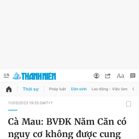
Thời sự
Pháp luật
Dân sinh
Lao động - Việc làm
Quy
QUẢNG CÁO
ĐẶT BÁO
11/05/2023 19:35 GMT+7
Thông tin tài khoản
Cà Mau: BVĐK Năm Căn có
Đổi mật khẩu
Chuyên mục
nguy cơ không được cung
Tin đã lưu