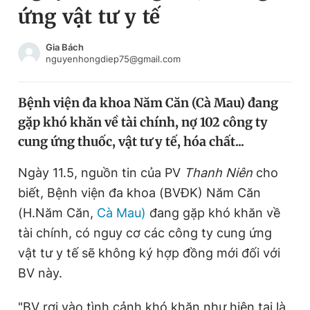
ứng vật tư y tế
Chuyên mục khác
Tin đã xem
Chào ngày mới
Tin 24h
Gia Bách
nguyenhongdiep75@gmail.com
Đăng xuất
Tin thị trường
Tin 360
Bệnh viện đa khoa Năm Căn (Cà Mau) đang
gặp khó khăn về tài chính, nợ 102 công ty
Video
Magazine
cung ứng thuốc, vật tư y tế, hóa chất...
Ngày 11.5, nguồn tin của PV
Thanh Niên
cho
Sản phẩm khác
biết,
Bệnh viện đa khoa (BVĐK) Năm Căn
Tiện ích
Bạn cần biết
(H.Năm Căn,
Cà Mau)
đang gặp khó khăn về
tài chính, có nguy cơ các công ty cung ứng
vật tư y tế sẽ không ký hợp đồng mới đối với
Thông tin tòa soạn
Liên hệ quảng cáo
BV này.
"BV rơi vào tình cảnh khó khăn như hiện tại là