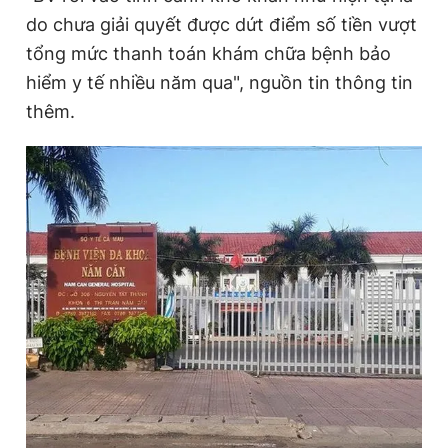
do chưa giải quyết được dứt điểm số tiền vượt
tổng mức thanh toán khám chữa bệnh bảo
Đọc Thanh Niên trên điện thoại
hiểm y tế nhiều năm qua", nguồn tin thông tin
thêm.
Theo dõi báo trên
Hotline
Liên hệ quảng cáo
0906 645 777
0908 780 404
Đặt báo
Quảng cáo
RSS
Tòa soạn
Chính sách bảo
Tổng biên tập: Nguyễn Ngọc Toàn
Phó tổng biên tập thường trực: Hải Thành
Phó tổng biên tập: Lâm Hiếu Dũng
Phó tổng biên tập: Trần Việt Hưng
Tổng thư ký tòa soạn: Đức Trung