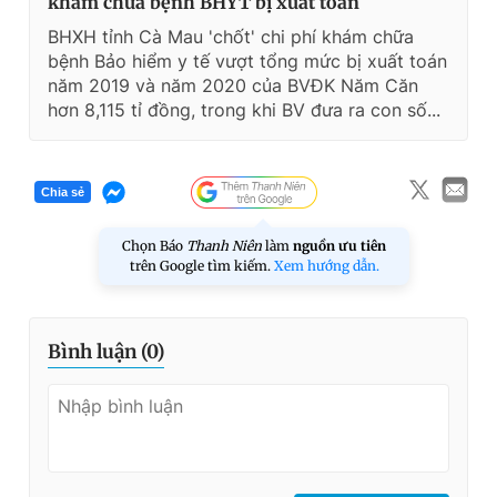
khám chữa bệnh BHYT bị xuất toán
BHXH tỉnh Cà Mau 'chốt' chi phí khám chữa
bệnh Bảo hiểm y tế vượt tổng mức bị xuất toán
năm 2019 và năm 2020 của BVĐK Năm Căn
hơn 8,115 tỉ đồng, trong khi BV đưa ra con số...
Chia sẻ
Chọn Báo
Thanh Niên
làm
nguồn ưu tiên
trên Google tìm kiếm.
Xem hướng dẫn.
Bình luận (
0
)