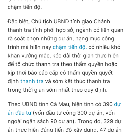
Giấy phép xuất bản số 110/GP - BTTTT cấp ngày 24.3.2020
chậm tiến độ.
© 2003-2026 Bản quyền thuộc về Báo Thanh Niên. Cấm sao
chép dưới mọi hình thức nếu không có sự chấp thuận bằng văn
Đặc biệt, Chủ tịch UBND tỉnh giao Chánh
bản. Phát triển bởi ePi Technologies, JSC.
thanh tra tỉnh phối hợp sở, ngành có liên quan
rà soát chọn những dự án, hạng mục công
trình mà hiện nay
chậm tiến độ,
có nhiều khó
khăn vướng mắc, kéo dài thời gian thực hiện
để tổ chức thanh tra theo thẩm quyền hoặc
kịp thời báo cáo cấp có thẩm quyền quyết
định
thanh tra
và sớm kết thúc thanh tra
trong thời gian sớm nhất theo quy định.
Theo UBND tỉnh Cà Mau, hiện tỉnh có 390
dự
án đầu tư
(vốn đầu tư công 300 dự án, vốn
ngoài ngân sách 90 dự án). Trong đó, 329 dự
án thực hiện đúng tiến độ xây dựng, 47 dự án