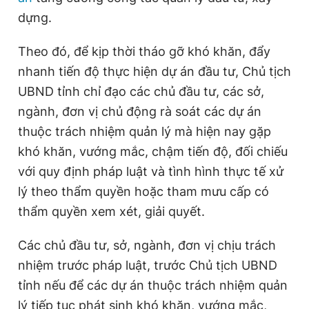
dựng.
Đọc Thanh Niên trên điện thoại
Theo đó, để kịp thời tháo gỡ khó khăn, đẩy
nhanh tiến độ thực hiện dự án đầu tư, Chủ tịch
UBND tỉnh chỉ đạo các chủ đầu tư, các sở,
ngành, đơn vị chủ động rà soát các dự án
thuộc trách nhiệm quản lý mà hiện nay gặp
Theo dõi báo trên
khó khăn, vướng mắc, chậm tiến độ, đối chiếu
với quy định pháp luật và tình hình thực tế xử
Hotline
Liên hệ quảng cáo
0906 645 777
0908 780 404
lý theo thẩm quyền hoặc tham mưu cấp có
thẩm quyền xem xét, giải quyết.
Đặt báo
Quảng cáo
RSS
Tòa soạn
Chính sách bảo
Các chủ đầu tư, sở, ngành, đơn vị chịu trách
Tổng biên tập: Nguyễn Ngọc Toàn
Phó tổng biên tập thường trực: Hải Thành
nhiệm trước pháp luật, trước Chủ tịch UBND
Phó tổng biên tập: Lâm Hiếu Dũng
tỉnh nếu để các dự án thuộc trách nhiệm quản
Phó tổng biên tập: Trần Việt Hưng
Tổng thư ký tòa soạn: Đức Trung
lý tiếp tục phát sinh khó khăn, vướng mắc,