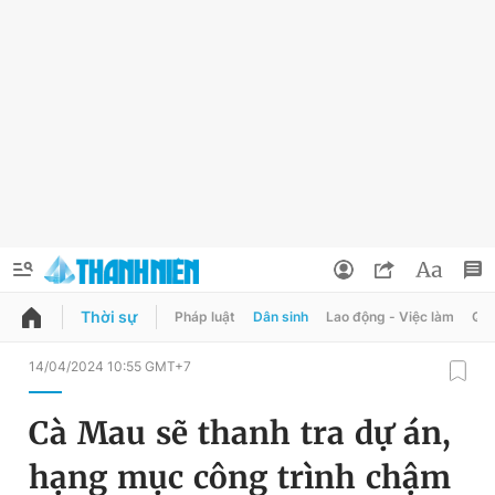
Thời sự
Pháp luật
Dân sinh
Lao động - Việc làm
Quy
QUẢNG CÁO
ĐẶT BÁO
14/04/2024 10:55 GMT+7
Thông tin tài khoản
Cà Mau sẽ thanh tra dự án,
Đổi mật khẩu
Chuyên mục
hạng mục công trình chậm
Tin đã lưu