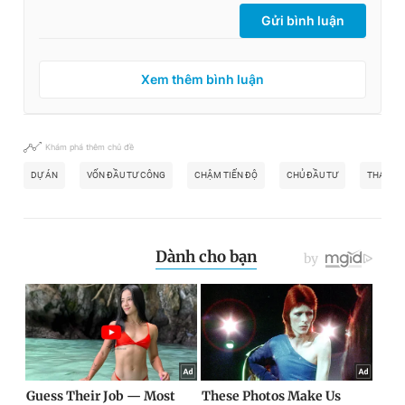
Gửi bình luận
Xem thêm bình luận
Khám phá thêm chủ đề
DỰ ÁN
VỐN ĐẦU TƯ CÔNG
CHẬM TIẾN ĐỘ
CHỦ ĐẦU TƯ
THANH 