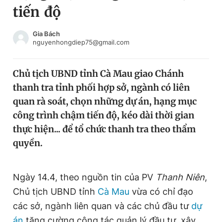
tiến độ
Chuyên mục khác
Tin đã xem
Chào ngày mới
Tin 24h
Gia Bách
nguyenhongdiep75@gmail.com
Đăng xuất
Tin thị trường
Tin 360
Chủ tịch UBND tỉnh Cà Mau giao Chánh
thanh tra tỉnh phối hợp sở, ngành có liên
Video
Magazine
quan rà soát, chọn những dự án, hạng mục
công trình chậm tiến độ, kéo dài thời gian
thực hiện... để tổ chức thanh tra theo thẩm
Sản phẩm khác
quyền.
Tiện ích
Bạn cần biết
Ngày 14.4, theo nguồn tin của PV
Thanh Niên
,
Thông tin tòa soạn
Liên hệ quảng cáo
Chủ tịch UBND tỉnh
Cà Mau
vừa có chỉ đạo
các sở, ngành liên quan và các chủ đầu tư
dự
án
tăng cường công tác quản lý đầu tư, xây