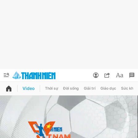
Video
Thời sự
Đời sống
Giải trí
Giáo dục
Sức khỏe
QUẢNG CÁO
ĐẶT BÁO
Thông tin tài khoản
Đổi mật khẩu
Chuyên mục
Tin đã lưu