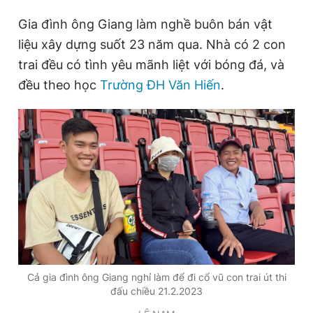
Giấy phép xuất bản số 110/GP - BTTTT cấp ngày 24.3.2020
Gia đình ông Giang làm nghề buôn bán vật
© 2003-2026 Bản quyền thuộc về Báo Thanh Niên. Cấm sao
chép dưới mọi hình thức nếu không có sự chấp thuận bằng văn
liệu xây dựng suốt 23 năm qua. Nhà có 2 con
bản. Phát triển bởi ePi Technologies, JSC.
trai đều có tình yêu mãnh liệt với bóng đá, và
đều theo học
Trường ĐH Văn Hiến
.
Cả gia đình ông Giang nghỉ làm để đi cổ vũ con trai út thi
đấu chiều 21.2.2023