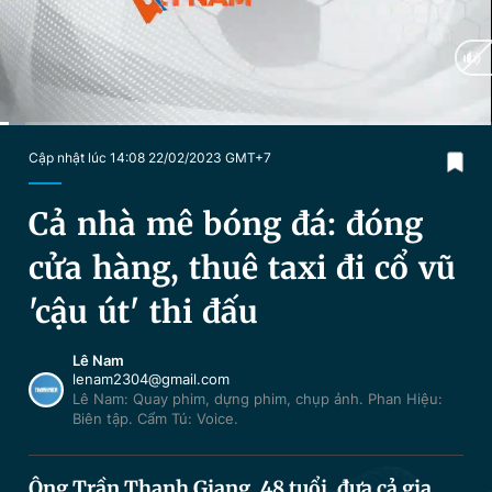
Chuyên mục khác
Tin đã xem
Chào ngày mới
Tin 24h
Đăng xuất
Tin thị trường
Tin 360
Current
0:03
/
Duration
2:35
Cập nhật lúc 14:08 22/02/2023 GMT+7
Time
Video
Magazine
Cả nhà mê bóng đá: đóng
cửa hàng, thuê taxi đi cổ vũ
Sản phẩm khác
'cậu út' thi đấu
Tiện ích
Bạn cần biết
Lê Nam
lenam2304@gmail.com
Lê Nam: Quay phim, dựng phim, chụp ảnh. Phan Hiệu:
Thông tin tòa soạn
Liên hệ quảng cáo
Biên tập. Cẩm Tú: Voice.
Ông Trần Thanh Giang, 48 tuổi, đưa cả gia