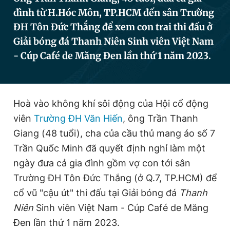
đình từ H.Hóc Môn, TP.HCM đến sân Trường
ĐH Tôn Đức Thắng để xem con trai thi đấu ở
Đọc Thanh Niên trên điện thoại
Giải bóng đá Thanh Niên Sinh viên Việt Nam
- Cúp Café de Măng Đen lần thứ 1 năm 2023.
Theo dõi báo trên
Hoà vào không khí sôi động của Hội cổ động
viên
Trường ĐH Văn Hiến
, ông Trần Thanh
Hotline
Liên hệ quảng cáo
Giang (48 tuổi), cha của cầu thủ mang áo số 7
0906 645 777
0908 780 404
Trần Quốc Minh đã quyết định nghỉ làm một
ngày đưa cả gia đình gồm vợ con tới sân
Đặt báo
Quảng cáo
RSS
Tòa soạn
Chính sách bảo
Trường ĐH Tôn Đức Thắng (ở Q.7, TP.HCM) để
Tổng biên tập: Nguyễn Ngọc Toàn
cổ vũ "cậu út" thi đấu tại Giải bóng đá
Thanh
Phó tổng biên tập thường trực: Hải Thành
Phó tổng biên tập: Lâm Hiếu Dũng
Niên
Sinh viên Việt Nam - Cúp Café de Măng
Phó tổng biên tập: Trần Việt Hưng
Đen lần thứ 1 năm 2023.
Tổng thư ký tòa soạn: Đức Trung