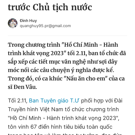
trước Chủ tịch nước
Chuyên mục khác
Tin đã xem
Chào ngày mới
Tin 24h
Đình Huy
quanghuy95.pr@gmail.com
Đăng xuất
Tin thị trường
Tin 360
Trong chương trình "Hồ Chí Minh - Hành
trình khát vọng 2023" tối 2.11, ban tổ chức đã
Video
Magazine
sắp xếp các tiết mục văn nghệ như sợi dây
móc nối các câu chuyện ý nghĩa được kể.
Trong đó, có ca khúc "Nấu ăn cho em" của ca
Sản phẩm khác
sĩ Đen Vâu.
Tiện ích
Bạn cần biết
Tối 2.11,
Ban Tuyên giáo T.Ư
phối hợp với Đài
Truyền hình Việt Nam tổ chức chương trình
Thông tin tòa soạn
Liên hệ quảng cáo
"Hồ Chí Minh - Hành trình khát vọng 2023",
tôn vinh 67 điển hình tiêu biểu toàn quốc