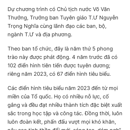
Giấy phép xuất bản số 110/GP - BTTTT cấp ngày 24.3.2020
Dự chương trình có Chủ tịch nước Võ Văn
© 2003-2026 Bản quyền thuộc về Báo Thanh Niên. Cấm sao
chép dưới mọi hình thức nếu không có sự chấp thuận bằng văn
Thưởng, Trưởng ban Tuyên giáo T.Ư Nguyễn
bản. Phát triển bởi ePi Technologies, JSC.
Trọng Nghĩa cùng lãnh đạo các ban, bộ,
ngành T.Ư và địa phương.
Theo ban tổ chức, đây là năm thứ 5 phong
trào này được phát động. 4 năm trước đã có
102 điển hình tiên tiến được tuyên dương;
riêng năm 2023, có 67 điển hình tiêu biểu.
Các điển hình tiêu biểu năm 2023 đến từ mọi
miền của Tổ quốc. Họ có nhiều nỗ lực, cố
gắng và đều đạt nhiều thành tích đặc biệt xuất
sắc trong học tập và công tác. Đồng thời, luôn
luôn đoàn kết, phấn đấu vượt mọi khó khăn,