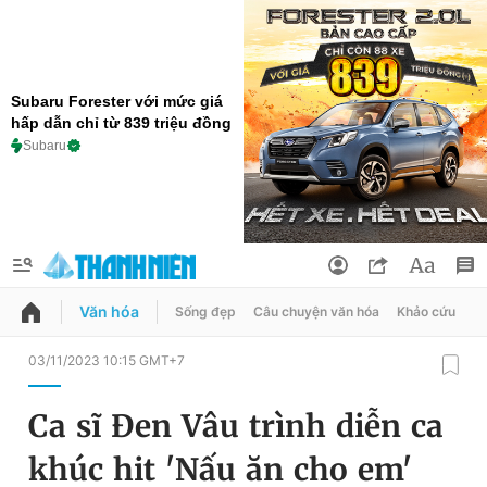
Subaru Forester với mức giá
hấp dẫn chỉ từ 839 triệu đồng
Subaru
Văn hóa
Sống đẹp
Câu chuyện văn hóa
Khảo cứu
X
QUẢNG CÁO
ĐẶT BÁO
03/11/2023 10:15 GMT+7
Thông tin tài khoản
Ca sĩ Đen Vâu trình diễn ca
Đổi mật khẩu
Chuyên mục
khúc hit 'Nấu ăn cho em'
Tin đã lưu