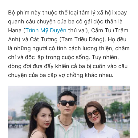
Giấy phép xuất bản số 110/GP - BTTTT cấp ngày 24.3.2020
© 2003-2026 Bản quyền thuộc về Báo Thanh Niên. Cấm sao
Bộ phim này thuộc thể loại tâm lý xã hội xoay
chép dưới mọi hình thức nếu không có sự chấp thuận bằng văn
quanh câu chuyện của ba cô gái độc thân là
bản. Phát triển bởi ePi Technologies, JSC.
Hana (
Trình Mỹ Duyên
thủ vai), Cẩm Tú (Trâm
Anh) và Cát Tường (Tam Triều Dâng). Họ đều
là những người có tính cách lương thiện, chăm
chỉ và độc lập trong cuộc sống. Tuy nhiên,
dòng đời đưa đẩy khiến cả ba bị cuốn vào câu
chuyện của ba cặp vợ chồng khác nhau.