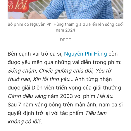
Đọc Thanh Niên trên điện thoại
Bộ phim có Nguyễn Phi Hùng tham gia dự kiến lên sóng cuối
năm 2024
ĐPCC
Bên cạnh vai trò ca sĩ,
Nguyễn Phi Hùng
còn
Theo dõi báo trên
được yêu mến qua những vai diễn trong phim:
Sống chậm, Chiếc giường chia đôi, Yêu từ
Hotline
Liên hệ quảng cáo
thuở nào, Xin lỗi tình yêu...
Anh từng nhận
0906 645 777
0908 780 404
được giải Diễn viên triển vọng của giải thưởng
Đặt báo
Quảng cáo
RSS
Tòa soạn
Chính sách bảo
Cánh diều vàng
năm 2003 với phim
Hải âu
.
Sau 7 năm vắng bóng trên màn ảnh, nam ca sĩ
Tổng biên tập: Nguyễn Ngọc Toàn
Phó tổng biên tập thường trực: Hải Thành
quyết định trở lại với tác phẩm
Tiểu tam
Phó tổng biên tập: Lâm Hiếu Dũng
không có lỗi?.
Phó tổng biên tập: Trần Việt Hưng
Tổng thư ký tòa soạn: Đức Trung