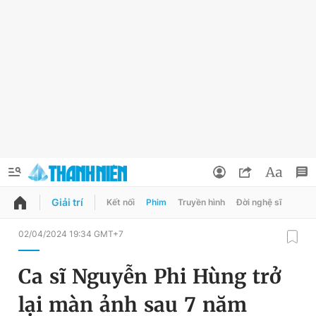
Giải trí
Kết nối
Phim
Truyền hình
Đời nghệ sĩ
QUẢNG CÁO
ĐẶT BÁO
02/04/2024 19:34 GMT+7
Thông tin tài khoản
Ca sĩ Nguyễn Phi Hùng trở
Đổi mật khẩu
Chuyên mục
lại màn ảnh sau 7 năm
Tin đã lưu