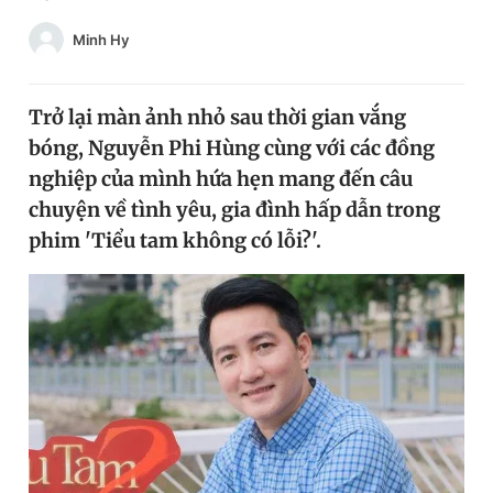
Chuyên mục khác
Minh Hy
Tin đã xem
Chào ngày mới
Tin 24h
Đăng xuất
Trở lại màn ảnh nhỏ sau thời gian vắng
Tin thị trường
Tin 360
bóng, Nguyễn Phi Hùng cùng với các đồng
nghiệp của mình hứa hẹn mang đến câu
chuyện về tình yêu, gia đình hấp dẫn trong
Video
Magazine
phim 'Tiểu tam không có lỗi?'.
Sản phẩm khác
Tiện ích
Bạn cần biết
Thông tin tòa soạn
Liên hệ quảng cáo