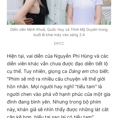
Diễn viên Minh Khuê, Quốc Huy và Trình Mỹ Duyên trong
buổi lễ khai máy vào sáng 2.4
ĐPCC
Hiện tại, vai diễn của Nguyễn Phi Hùng và các
diễn viên khác vẫn chưa được đạo diễn tiết lộ
cụ thể. Tuy nhiên, giọng ca
Dáng em
cho biết:
"Phim sẽ mở ra nhiều câu chuyện về thế giới
hôn nhân. Mọi người hay nghĩ "tiểu tam" là
người chen vào phá vỡ hạnh phúc của một gia
đình đang bình yên. Nhưng trong bộ phim
này, khán giả sẽ nhìn thấy được những lát cắt
cặn kẽ hơn, hiểu tại sao lại có tiểu tam".