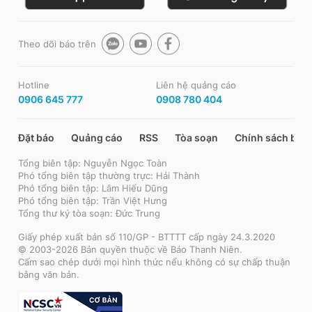
Theo dõi báo trên
Hotline
Liên hệ quảng cáo
0906 645 777
0908 780 404
Đặt báo
Quảng cáo
RSS
Tòa soạn
Chính sách bảo
Tổng biên tập: Nguyễn Ngọc Toàn
Phó tổng biên tập thường trực: Hải Thành
Phó tổng biên tập: Lâm Hiếu Dũng
Phó tổng biên tập: Trần Việt Hưng
Tổng thư ký tòa soạn: Đức Trung
Giấy phép xuất bản số 110/GP - BTTTT cấp ngày 24.3.2020
© 2003-2026 Bản quyền thuộc về Báo Thanh Niên.
Cấm sao chép dưới mọi hình thức nếu không có sự chấp thuận
bằng văn bản.