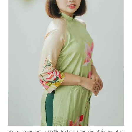
Sau sóng gió, nữ ca sĩ dần trở lại với các sản phẩm âm nhạc