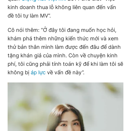
Giấy phép xuất bản số 110/GP - BTTTT cấp ngày 24.3.2020
kinh doanh thua lỗ không liên quan đến vấn
© 2003-2026 Bản quyền thuộc về Báo Thanh Niên. Cấm sao
đề tôi tự làm MV”.
chép dưới mọi hình thức nếu không có sự chấp thuận bằng văn
bản. Phát triển bởi ePi Technologies, JSC.
Cô nói thêm: “Ở đây tôi đang muốn học hỏi,
khám phá thêm những kiến thức mới và xem
thử bản thân mình làm được đến đâu để dành
tặng khán giả của mình. Còn về chuyện kinh
phí, tôi cũng phải tính toán kỹ để khi làm tôi sẽ
không bị
áp lực
về vấn đề này”.