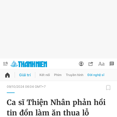
Giải trí
Kết nối
Phim
Truyền hình
Đời nghệ sĩ
QUẢNG CÁO
ĐẶT BÁO
09/10/2024 06:04 GMT+7
Thông tin tài khoản
Ca sĩ Thiện Nhân phản hồi
Đổi mật khẩu
Chuyên mục
tin đồn làm ăn thua lỗ
Tin đã lưu