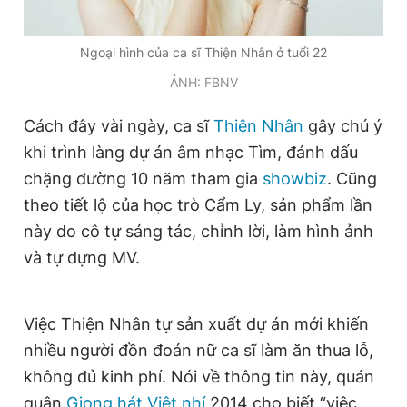
Ngoại hình của ca sĩ Thiện Nhân ở tuổi 22
Đọc Thanh Niên trên điện thoại
ẢNH: FBNV
Cách đây vài ngày, ca sĩ
Thiện Nhân
gây chú ý
khi trình làng dự án âm nhạc Tìm, đánh dấu
Theo dõi báo trên
chặng đường 10 năm tham gia
showbiz
. Cũng
theo tiết lộ của học trò Cẩm Ly, sản phẩm lần
Hotline
Liên hệ quảng cáo
này do cô tự sáng tác, chỉnh lời, làm hình ảnh
0906 645 777
0908 780 404
và tự dựng MV.
Đặt báo
Quảng cáo
RSS
Tòa soạn
Chính sách bảo
Việc Thiện Nhân tự sản xuất dự án mới khiến
Tổng biên tập: Nguyễn Ngọc Toàn
Phó tổng biên tập thường trực: Hải Thành
nhiều người đồn đoán nữ ca sĩ làm ăn thua lỗ,
Phó tổng biên tập: Lâm Hiếu Dũng
không đủ kinh phí. Nói về thông tin này, quán
Phó tổng biên tập: Trần Việt Hưng
Tổng thư ký tòa soạn: Đức Trung
quân
Giọng hát Việt nhí
2014 cho biết “việc