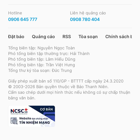
Hotline
Liên hệ quảng cáo
0906 645 777
0908 780 404
Đặt báo
Quảng cáo
RSS
Tòa soạn
Chính sách bảo
Tổng biên tập: Nguyễn Ngọc Toàn
Phó tổng biên tập thường trực: Hải Thành
Phó tổng biên tập: Lâm Hiếu Dũng
Phó tổng biên tập: Trần Việt Hưng
Tổng thư ký tòa soạn: Đức Trung
Giấy phép xuất bản số 110/GP - BTTTT cấp ngày 24.3.2020
© 2003-2026 Bản quyền thuộc về Báo Thanh Niên.
Cấm sao chép dưới mọi hình thức nếu không có sự chấp thuận
bằng văn bản.