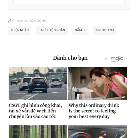
Khám phá thêm chủ đề
THIỆN NHÂN
CA SĨ THIỆN NHÂN
CẨM LY
KINH DOANH