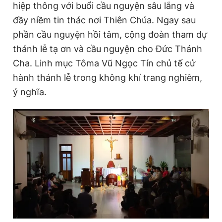
e
t
hiệp thông với buổi cầu nguyện sâu lắng và
Giấy phép xuất bản số 110/GP - BTTTT cấp ngày 24.3.2020
n
i
© 2003-2026 Bản quyền thuộc về Báo Thanh Niên. Cấm sao
đầy niềm tin thác nơi Thiên Chúa. Ngay sau
chép dưới mọi hình thức nếu không có sự chấp thuận bằng văn
t
o
phần cầu nguyện hồi tâm, cộng đoàn tham dự
bản. Phát triển bởi ePi Technologies, JSC.
T
n
thánh lễ tạ ơn và cầu nguyện cho Đức Thánh
i
Cha. Linh mục Tôma Vũ Ngọc Tín chủ tế cử
hành thánh lễ trong không khí trang nghiêm,
m
ý nghĩa.
e