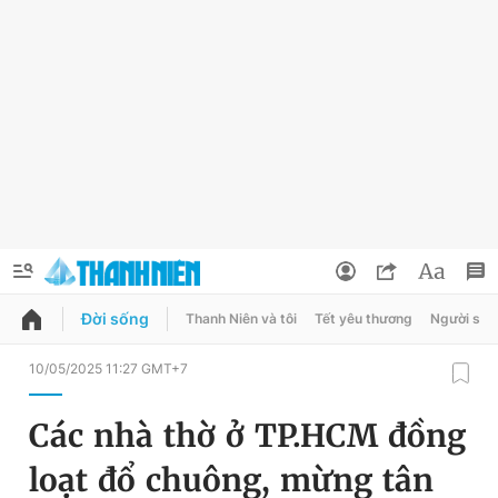
Đời sống
Thanh Niên và tôi
Tết yêu thương
Người sốn
QUẢNG CÁO
ĐẶT BÁO
10/05/2025 11:27 GMT+7
Thông tin tài khoản
Các nhà thờ ở TP.HCM đồng
Đổi mật khẩu
Chuyên mục
loạt đổ chuông, mừng tân
Tin đã lưu