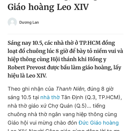
Giáo hoàng Leo XIV
Chuyên mục khác
Tin đã xem
Chào ngày mới
Tin 24h
Dương Lan
Đăng xuất
Tin thị trường
Tin 360
Sáng nay 10.5, các nhà thờ ở TP.HCM đồng
loạt đổ chuông lúc 8 giờ để bày tỏ niềm vui và
Video
Magazine
hiệp thông cùng Hội thánh khi Hồng y
Robert Prevost được bầu làm giáo hoàng, lấy
hiệu là Leo XIV.
Sản phẩm khác
Theo ghi nhận của
Thanh Niên
, đúng 8 giờ
Tiện ích
Bạn cần biết
sáng 10.5 tại
nhà thờ
Tân Định (Q.3, TP.HCM),
nhà thờ giáo xứ Chợ Quán (Q.5)... tiếng
Thông tin tòa soạn
Liên hệ quảng cáo
chuông nhà thờ ngân vang hiệp thông cùng
Giáo hội vui mừng chào đón
Đức Giáo hoàng