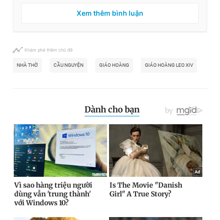
Xem thêm bình luận
Khám phá thêm chủ đề
NHÀ THỜ
CẦU NGUYỆN
GIÁO HOÀNG
GIÁO HOÀNG LEO XIV